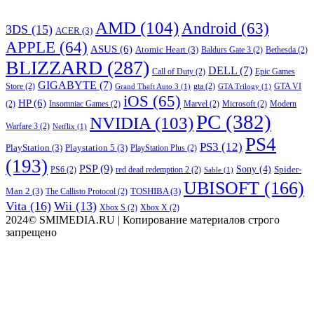
AMD
(104)
Android
(63)
3DS
(15)
ACER
(3)
APPLE
(64)
ASUS
(6)
Atomic Heart
(3)
Baldurs Gate 3
(2)
Bethesda
(2)
BLIZZARD
(287)
DELL
(7)
Call of Duty
(2)
Epic Games
GIGABYTE
(7)
Store
(2)
gta
(2)
GTA VI
Grand Theft Auto 3
(1)
GTA Trilogy
(1)
iOS
(65)
HP
(6)
(2)
Insomniac Games
(2)
Marvel
(2)
Microsoft
(2)
Modern
PC
(382)
NVIDIA
(103)
Warfare 3
(2)
Netflix
(1)
PS4
PS3
(12)
PlayStation
(3)
Playstation 5
(3)
PlayStation Plus
(2)
(193)
PSP
(9)
Sony
(4)
Spider-
PS6
(2)
red dead redemption 2
(2)
Sable
(1)
UBISOFT
(166)
Man 2
(3)
TOSHIBA
(3)
The Callisto Protocol
(2)
Vita
(16)
Wii
(13)
Xbox S
(2)
Xbox X
(2)
2024© SMIMEDIA.RU | Копирование материалов строго
запрещено