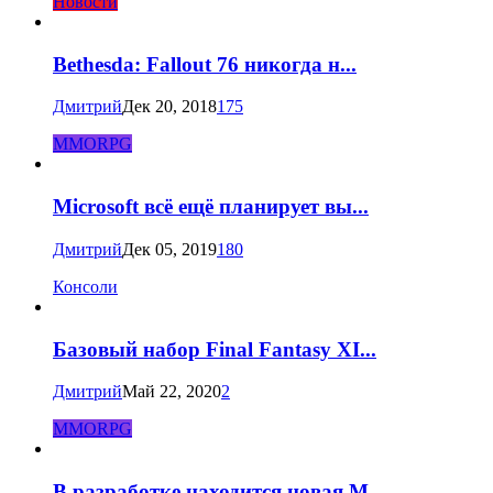
Новости
Bethesda: Fallout 76 никогда н...
Дмитрий
Дек 20, 2018
175
MMORPG
Microsoft всё ещё планирует вы...
Дмитрий
Дек 05, 2019
180
Консоли
Базовый набор Final Fantasy XI...
Дмитрий
Май 22, 2020
2
MMORPG
В разработке находится новая M...