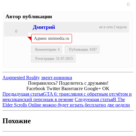
0
Автор публикации
Дмитрий
не в сети 2 недели
0
Админ smimedia.ru
Комментарии: 4
Публикации: 4187
Регистрация: 31-07-2015
Augmented Reality
эвент-новинки
Понравилось? Поделитесь с друзьями!
Facebook
Twitter
Вконтакте
Google+
OK
Предыдущая статья
GTA 6: трансляция с обратным отсчётом и
мексиканский персонаж в резюме
Следующая статья
В The
Elder Scrolls Online можно будет играть бесплатно две недели
Похожие