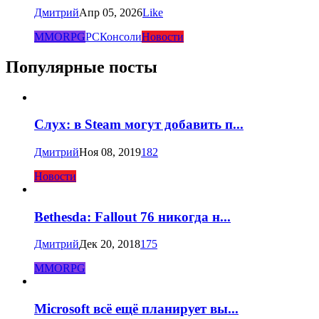
Дмитрий
Апр 05, 2026
Like
MMORPG
PC
Консоли
Новости
Популярные посты
Слух: в Steam могут добавить п...
Дмитрий
Ноя 08, 2019
182
Новости
Bethesda: Fallout 76 никогда н...
Дмитрий
Дек 20, 2018
175
MMORPG
Microsoft всё ещё планирует вы...