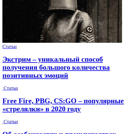
Статьи
Экстрим – уникальный способ
получения большого количества
позитивных эмоций
Статьи
Free Fire, PBG, CS:GO – популярные
«стрелялки» в 2020 году
Статьи