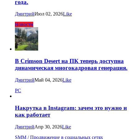
года.
Дмитрий
Июл 02, 2026
Like
Новости
В Crimson Desert на ПК теперь доступна
динамическая многокадровая генерация.
Дмитрий
Май 04, 2026
Like
PC
Накрутка в Instagram: зачем это нужно и
как работает
Дмитрий
Апр 30, 2026
Like
SMM / Продвижение в социальных сетях