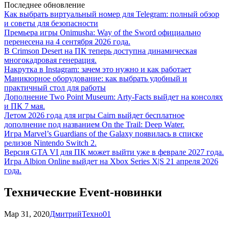
Последнее обновление
Как выбрать виртуальный номер для Telegram: полный обзор
и советы для безопасности
Премьера игры Onimusha: Way of the Sword официально
перенесена на 4 сентября 2026 года.
В Crimson Desert на ПК теперь доступна динамическая
многокадровая генерация.
Накрутка в Instagram: зачем это нужно и как работает
Маникюрное оборудование: как выбрать удобный и
практичный стол для работы
Дополнение Two Point Museum: Arty-Facts выйдет на консолях
и ПК 7 мая.
Летом 2026 года для игры Cairn выйдет бесплатное
дополнение под названием On the Trail: Deep Water.
Игра Marvel’s Guardians of the Galaxy появилась в списке
релизов Nintendo Switch 2.
Версия GTA VI для ПК может выйти уже в феврале 2027 года.
Игра Albion Online выйдет на Xbox Series X|S 21 апреля 2026
года.
Технические Event-новинки
Мар 31, 2020
Дмитрий
Техно
0
1