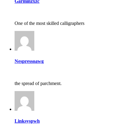
Garminzxzc
One of the most skilled calligraphers
Nespressoawg
the spread of parchment.
Linksyspwh