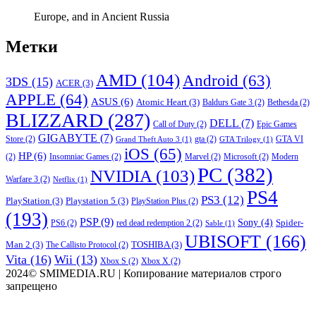
Europe, and in Ancient Russia
Метки
AMD
(104)
Android
(63)
3DS
(15)
ACER
(3)
APPLE
(64)
ASUS
(6)
Atomic Heart
(3)
Baldurs Gate 3
(2)
Bethesda
(2)
BLIZZARD
(287)
DELL
(7)
Call of Duty
(2)
Epic Games
GIGABYTE
(7)
Store
(2)
gta
(2)
GTA VI
Grand Theft Auto 3
(1)
GTA Trilogy
(1)
iOS
(65)
HP
(6)
(2)
Insomniac Games
(2)
Marvel
(2)
Microsoft
(2)
Modern
PC
(382)
NVIDIA
(103)
Warfare 3
(2)
Netflix
(1)
PS4
PS3
(12)
PlayStation
(3)
Playstation 5
(3)
PlayStation Plus
(2)
(193)
PSP
(9)
Sony
(4)
Spider-
PS6
(2)
red dead redemption 2
(2)
Sable
(1)
UBISOFT
(166)
Man 2
(3)
TOSHIBA
(3)
The Callisto Protocol
(2)
Vita
(16)
Wii
(13)
Xbox S
(2)
Xbox X
(2)
2024© SMIMEDIA.RU | Копирование материалов строго
запрещено