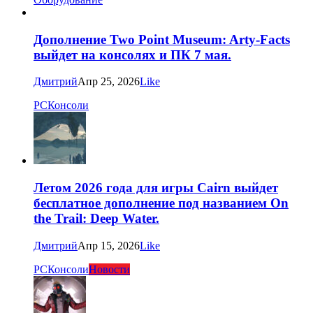
Дополнение Two Point Museum: Arty-Facts
выйдет на консолях и ПК 7 мая.
Дмитрий
Апр 25, 2026
Like
PC
Консоли
Летом 2026 года для игры Cairn выйдет
бесплатное дополнение под названием On
the Trail: Deep Water.
Дмитрий
Апр 15, 2026
Like
PC
Консоли
Новости