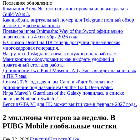
Последнее обновление
Компания ArenaNet пока не анонсировала игровые расы в
Guild Wars 3.
Как выбрать виртуальный номер для Telegram: полный обзор
и советы для безопасности
Премьера игры Onimusha: Way of the Sword официально
перенесена на 4 сентября 2026 года.
В Crimson Desert на ПК теперь доступна динамическая
многокадровая генерация.
Накрутка в Instagram: зачем это нужно и как работает
Маникюрное оборудование: как выбрать удобный и
практичный стол для работы
Дополнение Two Point Museum: Arty-Facts выйдет на консолях
и ПК 7 мая.
Летом 2026 года для игры Cairn выйдет бесплатное
дополнение под названием On the Trail: Deep Water.
Игра Marvel’s Guardians of the Galaxy появилась в списке
релизов Nintendo Switch 2.
Версия GTA VI для ПК может выйти уже в феврале 2027 года.
2 миллиона читеров за неделю. В
PUBG Mobile глобальные чистки
Дек 22, 2020
Дмитрий
Новости
0
Like