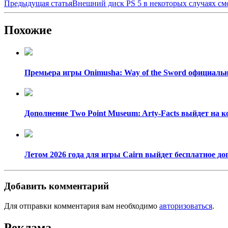
Предыдущая статья
Внешний диск PS 5 в некоторых случаях см
Похожие
Премьера игры Onimusha: Way of the Sword официально
Дополнение Two Point Museum: Arty-Facts выйдет на к
Летом 2026 года для игры Cairn выйдет бесплатное доп
Добавить комментарий
Для отправки комментария вам необходимо
авторизоваться
.
Реклама