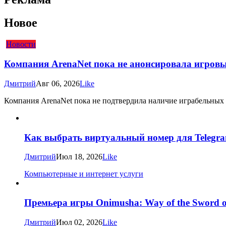
Новое
Новости
Компания ArenaNet пока не анонсировала игровые
Дмитрий
Авг 06, 2026
Like
Компания ArenaNet пока не подтвердила наличие играбельных рас
Как выбрать виртуальный номер для Telegra
Дмитрий
Июл 18, 2026
Like
Компьютерные и интернет услуги
Премьера игры Onimusha: Way of the Sword о
Дмитрий
Июл 02, 2026
Like