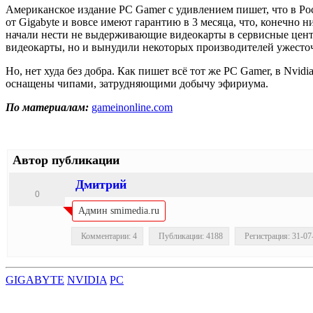
Американское издание PC Gamer с удивлением пишет, что в Рос
от Gigabyte и вовсе имеют гарантию в 3 месяца, что, конечно 
начали нести не выдерживающие видеокарты в сервисные центры
видеокарты, но и вынудили некоторых производителей ужесточ
Но, нет худа без добра. Как пишет всё тот же PC Gamer, в Nvi
оснащены чипами, затрудняющими добычу эфириума.
По материалам:
gameinonline.com
Автор публикации
Дмитрий
0
Админ smimedia.ru
Комментарии: 4
Публикации: 4188
Регистрация: 31-07
GIGABYTE
NVIDIA
PC