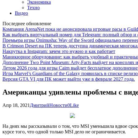
Экономика
Техно
Видео
Последнее обновление
Компания ArenaNet пока не анонсировала игровые расы в Guild
Как выбрать виртуальный номер для Telegram: полный обзор и 
Премьера игры Onimusha: Way of the Sword официально перенесе
В Crimson Desert на ПК теперь доступна динамическая многока
Накрутка в Instagram: зачем это нужно и как работает
Маникюрное оборудование: как выбрать удобный и практичный
Дополнение Two Point Museum: Arty-Facts выйдет на консолях и
Летом 2026 года для игры Cairn выйдет бесплатное дополнение п
Игра Marvel’s Guardians of the Galaxy появилась в списке релизо
Версия GTA VI для ПК может выйти уже в феврале 2027 года.
Американцы удивлены проблемы с виде
Апр 18, 2021
Дмитрий
Новости
0
Like
На днях мы рассказывали о том, что MSI уменьшила вдвое сроки
курсе того, что одной только MSI дело не ограничивается.