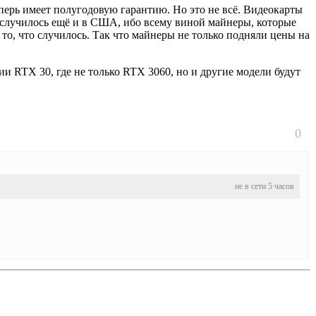
перь имеет полугодовую гарантию. Но это не всё. Видеокарты
не случилось ещё и в США, ибо всему виной майнеры, которые
то, что случилось. Так что майнеры не только подняли цены на
ии RTX 30, где не только RTX 3060, но и другие модели будут
0
не в сети 5 часов