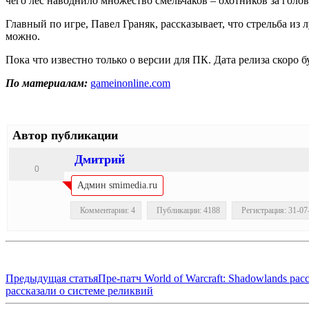
чего лес наводнило множество смельчаков – охотников за голов
Главный по игре, Павел Граняк, рассказывает, что стрельба из 
можно.
Пока что известно только о версии для ПК. Дата релиза скоро б
По материалам:
gameinonline.com
Автор публикации
Дмитрий
0
Админ smimedia.ru
Комментарии: 4
Публикации: 4188
Регистрация: 31-07
Предыдущая статья
Пре-патч World of Warcraft: Shadowlands р
рассказали о системе реликвий