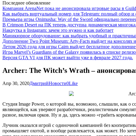
Последнее обновление
Компания ArenaNet пока не анонсировала игровые расы в Guild
Как выбрать виртуальный номер для Telegram: полный обзор и 
Премьера игры Onimusha: Way of the Sword официально перенесе
В Crimson Desert на ПК теперь доступна динамическая многока
Накрутка в Instagram: зачем это нужно и как работает
Маникюрное оборудование: как выбрать удобный и практичный
Дополнение Two Point Museum: Arty-Facts выйдет на консолях и
Летом 2026 года для игры Cairn выйдет бесплатное дополнение п
Игра Marvel’s Guardians of the Galaxy появилась в списке релизо
Версия GTA VI для ПК может выйти уже в феврале 2027 года.
Archer: The Witch’s Wrath – анонсиро
Апр 30, 2020
Дмитрий
Новости
0
Like
Студия Image Power, о которой вы, возможно, слышали, как о 
являющейся, как уверяют разработчики, реалистичным симулятор
разное, включая орков. Ну и да, здесь можно «грабить корованы
Лучник оказался игрой с одиночной кампанией без кооператива
промышляет охотой, и вообще развлекается, как может. Но затем