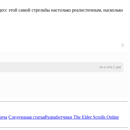
роцесс этой самой стрельбы настолько реалистичным, насколько
0
не в сети 2 дня
Лича
Следующая статья
Разработчики The Elder Scrolls Online