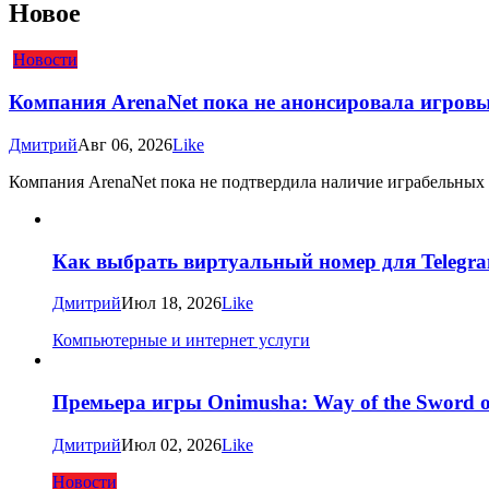
Новое
Новости
Компания ArenaNet пока не анонсировала игровые
Дмитрий
Авг 06, 2026
Like
Компания ArenaNet пока не подтвердила наличие играбельных рас
Как выбрать виртуальный номер для Telegra
Дмитрий
Июл 18, 2026
Like
Компьютерные и интернет услуги
Премьера игры Onimusha: Way of the Sword о
Дмитрий
Июл 02, 2026
Like
Новости