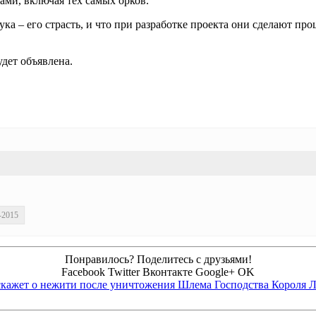
ами, включая тех самых орков.
лука – его страсть, и что при разработке проекта они сделают п
удет объявлена.
-2015
Понравилось? Поделитесь с друзьями!
Facebook
Twitter
Вконтакте
Google+
OK
асскажет о нежити после уничтожения Шлема Господства Короля 