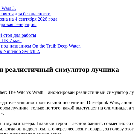
 Wars 3.
советы для безопасности
на на 4 сентября 2026 года.
дровая генерация.
 стол для работы
 ПК 7 мая.
од названием On the Trail: Deep Water.
в Nintendo Switch 2.
ван реалистичный симулятор лучника
создателе машиностроительной песочницы Dieselpunk Wars, анон
ом лучника, только не того, какой выступает на олимпиаде, а то
».
 и мультиплеера. Главный герой – лесной бандит, совместно со 
, когда он надоел тем, кто через лес возит товары, за голову эт