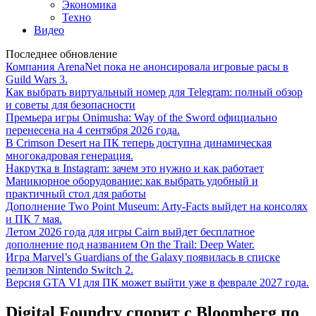
Экономика
Техно
Видео
Последнее обновление
Компания ArenaNet пока не анонсировала игровые расы в
Guild Wars 3.
Как выбрать виртуальный номер для Telegram: полный обзор
и советы для безопасности
Премьера игры Onimusha: Way of the Sword официально
перенесена на 4 сентября 2026 года.
В Crimson Desert на ПК теперь доступна динамическая
многокадровая генерация.
Накрутка в Instagram: зачем это нужно и как работает
Маникюрное оборудование: как выбрать удобный и
практичный стол для работы
Дополнение Two Point Museum: Arty-Facts выйдет на консолях
и ПК 7 мая.
Летом 2026 года для игры Cairn выйдет бесплатное
дополнение под названием On the Trail: Deep Water.
Игра Marvel’s Guardians of the Galaxy появилась в списке
релизов Nintendo Switch 2.
Версия GTA VI для ПК может выйти уже в феврале 2027 года.
Digital Foundry спорит с Bloomberg по