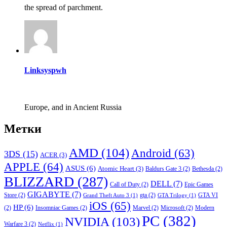
the spread of parchment.
Linksyspwh
Europe, and in Ancient Russia
Метки
AMD
(104)
Android
(63)
3DS
(15)
ACER
(3)
APPLE
(64)
ASUS
(6)
Atomic Heart
(3)
Baldurs Gate 3
(2)
Bethesda
(2)
BLIZZARD
(287)
DELL
(7)
Call of Duty
(2)
Epic Games
GIGABYTE
(7)
Store
(2)
gta
(2)
GTA VI
Grand Theft Auto 3
(1)
GTA Trilogy
(1)
iOS
(65)
HP
(6)
(2)
Insomniac Games
(2)
Marvel
(2)
Microsoft
(2)
Modern
PC
(382)
NVIDIA
(103)
Warfare 3
(2)
Netflix
(1)