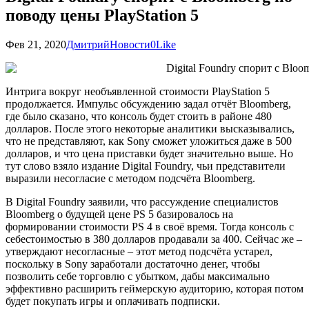
поводу цены PlayStation 5
Фев 21, 2020
Дмитрий
Новости
0
Like
Интрига вокруг необъявленной стоимости PlayStation 5
продолжается. Импульс обсуждению задал отчёт Bloomberg,
где было сказано, что консоль будет стоить в районе 480
долларов. После этого некоторые аналитики высказывались,
что не представляют, как Sony сможет уложиться даже в 500
долларов, и что цена приставки будет значительно выше. Но
тут слово взяло издание Digital Foundry, чьи представители
выразили несогласие с методом подсчёта Bloomberg.
В Digital Foundry заявили, что рассуждение специалистов
Bloomberg о будущей цене PS 5 базировалось на
формировании стоимости PS 4 в своё время. Тогда консоль с
себестоимостью в 380 долларов продавали за 400. Сейчас же –
утверждают несогласные – этот метод подсчёта устарел,
поскольку в Sony заработали достаточно денег, чтобы
позволить себе торговлю с убытком, дабы максимально
эффективно расширить геймерскую аудиторию, которая потом
будет покупать игры и оплачивать подписки.