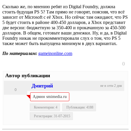
Сколько же, по мнению ребят из Digital Foundry, должна
стоить будущая PS 5? Там прямо не говорят, поясняя, что всё
зависит от Microsoft с её Xbox. Но сейчас там ожидают, что PS
5 будет стоить в районе 400-450 долларов, а Xbox представит
две версии: бюджетную за 350-400 и прокачанную за 450-500
долларов. В общем, готовьте ваши денежки. Ну, и да, в Digital
Foundry никак не прокомментировали слух о том, что PS 5
также может быть выпущена минимум в двух вариантах.
По материалам:
gameinonline.com
0
Автор публикации
Дмитрий
не в сети 2 дня
0
Админ smimedia.ru
Комментарии: 4
Публикации: 4188
Регистрация: 31-07-2015