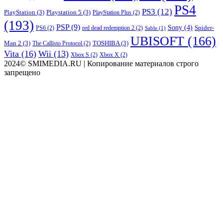
PS4
PS3
(12)
PlayStation
(3)
Playstation 5
(3)
PlayStation Plus
(2)
(193)
PSP
(9)
Sony
(4)
Spider-
PS6
(2)
red dead redemption 2
(2)
Sable
(1)
UBISOFT
(166)
Man 2
(3)
TOSHIBA
(3)
The Callisto Protocol
(2)
Vita
(16)
Wii
(13)
Xbox S
(2)
Xbox X
(2)
2024© SMIMEDIA.RU | Копирование материалов строго
запрещено