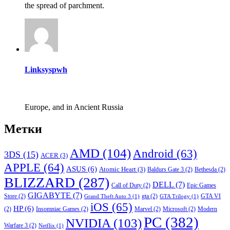
the spread of parchment.
Linksyspwh
Europe, and in Ancient Russia
Метки
AMD
(104)
Android
(63)
3DS
(15)
ACER
(3)
APPLE
(64)
ASUS
(6)
Atomic Heart
(3)
Baldurs Gate 3
(2)
Bethesda
(2)
BLIZZARD
(287)
DELL
(7)
Call of Duty
(2)
Epic Games
GIGABYTE
(7)
Store
(2)
gta
(2)
GTA VI
Grand Theft Auto 3
(1)
GTA Trilogy
(1)
iOS
(65)
HP
(6)
(2)
Insomniac Games
(2)
Marvel
(2)
Microsoft
(2)
Modern
PC
(382)
NVIDIA
(103)
Warfare 3
(2)
Netflix
(1)