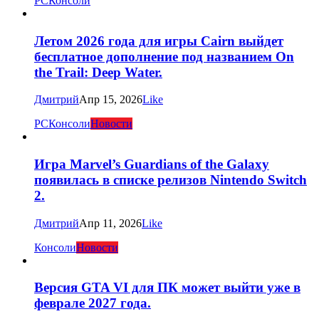
PC
Консоли
Летом 2026 года для игры Cairn выйдет
бесплатное дополнение под названием On
the Trail: Deep Water.
Дмитрий
Апр 15, 2026
Like
PC
Консоли
Новости
Игра Marvel’s Guardians of the Galaxy
появилась в списке релизов Nintendo Switch
2.
Дмитрий
Апр 11, 2026
Like
Консоли
Новости
Версия GTA VI для ПК может выйти уже в
феврале 2027 года.