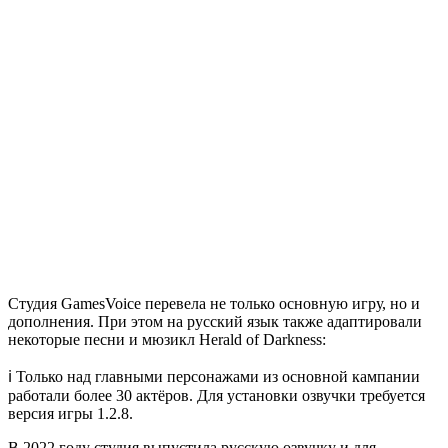
Студия GamesVoice перевела не только основную игру, но и
дополнения. При этом на русский язык также адаптировали
некоторые песни и мюзикл Herald of Darkness:
ℹ️ Только над главными персонажами из основной кампании
работали более 30 актёров. Для установки озвучки требуется
версия игры 1.2.8.
В 2022 году студия выпустила русскую озвучку и для