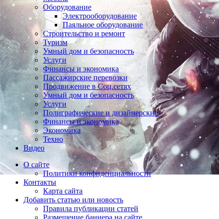
Оборудование
Электрооборудование
Паяльное оборудование
Строительство и ремонт
Туризм
Умный дом и безопасность
Услуги
Финансы и экономика
Пассажирские перевозки
Продвижение в Соц.сетях
Умный дом и безопасность
Услуги
Полиграфические и дизайнерские
Финансы и экономика
Экономика
Техно
Видео
О сайте
Политики конфиденциальности
Контакты
Карта сайта
Добавить статью или новость
Правила публикации статей
Размещение баннера на сайте