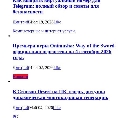
Как выбрать виртуальный номер для
Telegram: полный обзор и советы для
безопасности
Дмитрий
Июл 18, 2026
Like
Компьютерные и интернет услуги
Премьера игры Onimusha: Way of the Sword
официально перенесена на 4 сентября 2026
года.
Дмитрий
Июл 02, 2026
Like
Новости
В Crimson Desert на ПК теперь доступна
динамическая многокадровая генерация.
Дмитрий
Май 04, 2026
Like
PC