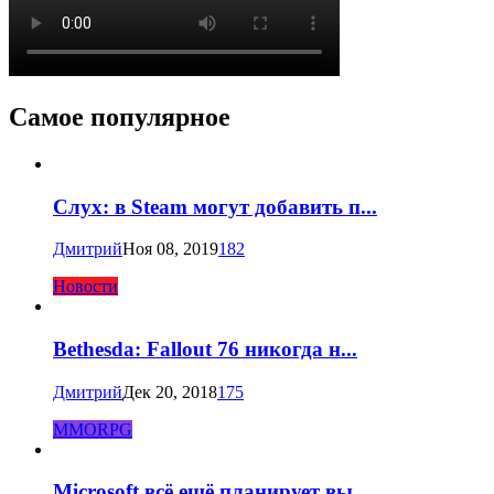
Самое популярное
Слух: в Steam могут добавить п...
Дмитрий
Ноя 08, 2019
182
Новости
Bethesda: Fallout 76 никогда н...
Дмитрий
Дек 20, 2018
175
MMORPG
Microsoft всё ещё планирует вы...