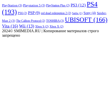
PS4
PS3
(12)
PlayStation
(3)
Playstation 5
(3)
PlayStation Plus
(2)
(193)
PSP
(9)
Sony
(4)
Spider-
PS6
(2)
red dead redemption 2
(2)
Sable
(1)
UBISOFT
(166)
Man 2
(3)
TOSHIBA
(3)
The Callisto Protocol
(2)
Vita
(16)
Wii
(13)
Xbox S
(2)
Xbox X
(2)
2024© SMIMEDIA.RU | Копирование материалов строго
запрещено