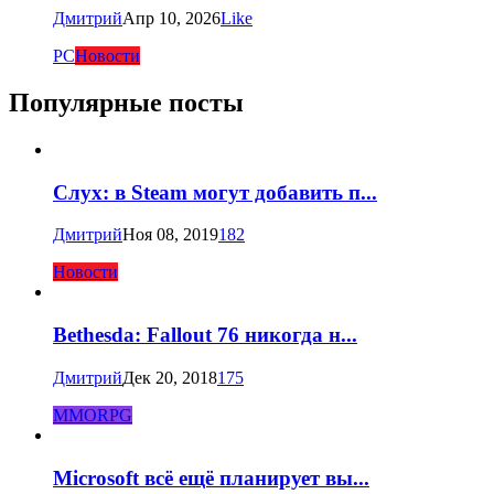
Дмитрий
Апр 10, 2026
Like
PC
Новости
Популярные посты
Слух: в Steam могут добавить п...
Дмитрий
Ноя 08, 2019
182
Новости
Bethesda: Fallout 76 никогда н...
Дмитрий
Дек 20, 2018
175
MMORPG
Microsoft всё ещё планирует вы...