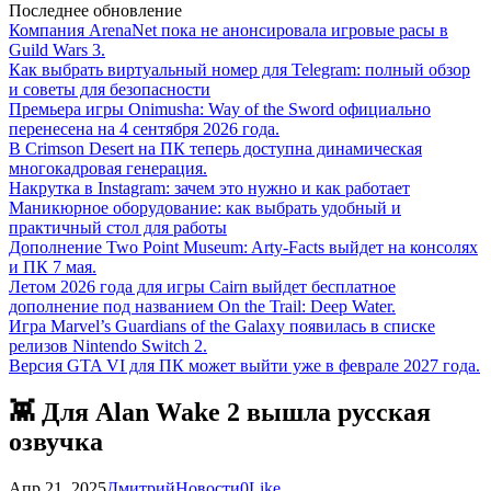
Последнее обновление
Компания ArenaNet пока не анонсировала игровые расы в
Guild Wars 3.
Как выбрать виртуальный номер для Telegram: полный обзор
и советы для безопасности
Премьера игры Onimusha: Way of the Sword официально
перенесена на 4 сентября 2026 года.
В Crimson Desert на ПК теперь доступна динамическая
многокадровая генерация.
Накрутка в Instagram: зачем это нужно и как работает
Маникюрное оборудование: как выбрать удобный и
практичный стол для работы
Дополнение Two Point Museum: Arty-Facts выйдет на консолях
и ПК 7 мая.
Летом 2026 года для игры Cairn выйдет бесплатное
дополнение под названием On the Trail: Deep Water.
Игра Marvel’s Guardians of the Galaxy появилась в списке
релизов Nintendo Switch 2.
Версия GTA VI для ПК может выйти уже в феврале 2027 года.
👾 Для Alan Wake 2 вышла русская
озвучка
Апр 21, 2025
Дмитрий
Новости
0
Like