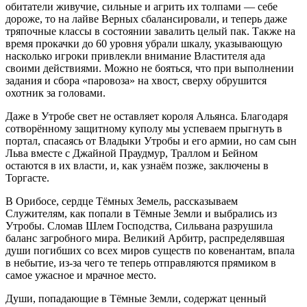
обитатели живучие, сильные и агрить их толпами — себе
дороже, то на лайве Верных сбалансировали, и теперь даже
тряпочные классы в состоянии завалить целый пак. Также на
время прокачки до 60 уровня убрали шкалу, указывающую
насколько игроки привлекли внимание Властителя ада
своими действиями. Можно не бояться, что при выполнении
задания и сбора «паровоза» на хвост, сверху обрушится
охотник за головами.
Даже в Утробе свет не оставляет короля Альянса. Благодаря
сотворённому защитному куполу мы успеваем прыгнуть в
портал, спасаясь от Владыки Утробы и его армии, но сам сын
Льва вместе с Джайной Праудмур, Траллом и Бейном
остаются в их власти, и, как узнаём позже, заключены в
Торгасте.
В Орибосе, сердце Тёмных Земель, рассказываем
Служителям, как попали в Тёмные Земли и выбрались из
Утробы. Сломав Шлем Господства, Сильвана разрушила
баланс загробного мира. Великий Арбитр, распределявшая
души погибших со всех миров существ по ковенантам, впала
в небытие, из-за чего те теперь отправляются прямиком в
самое ужасное и мрачное место.
Души, попадающие в Тёмные Земли, содержат ценный