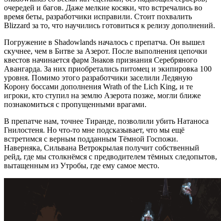
очередей и багов. Даже мелкие косяки, что встречались во
время беты, разработчики исправили. Стоит похвалить
Blizzard за то, что научились готовиться к релизу дополнений.
Погружение в Shadowlands началось с препатча. Он вышел
скучнее, чем в Битве за Азерот. После выполнения цепочки
квестов начинается фарм Знаков признания Серебряного
Авангарда. За них приобретались питомец и экипировка 100
уровня. Помимо этого разработчики заселили Ледяную
Корону боссами дополнения Wrath of the Lich King, и те
игроки, кто ступил на землю Азерота позже, могли ближе
познакомиться с пропущенными врагами.
В препатче нам, точнее Тиранде, позволили убить Натаноса
Гнилостеня. Но что-то мне подсказывает, что мы ещё
встретимся с верным подданным Тёмной Госпожи.
Наверняка, Сильвана Ветрокрылая получит собственный
рейд, где мы столкнёмся с предводителем тёмных следопытов,
вытащенным из Утробы, где ему самое место.