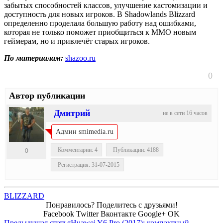
забытых способностей классов, улучшение кастомизации и
доступность для новых игроков. В Shadowlands Blizzard
определенно проделала большую работу над ошибками,
которая не только поможет приобщиться к MMO новым
геймерам, но и привлечёт старых игроков.
По материалам:
shazoo.ru
0
Автор публикации
Дмитрий
не в сети 16 часов
Админ smimedia.ru
Комментарии: 4
Публикации: 4188
0
Регистрация: 31-07-2015
BLIZZARD
Понравилось? Поделитесь с друзьями!
Facebook
Twitter
Вконтакте
Google+
OK
Предыдущая статья
Huawei Y6 Pro (2017): компактный