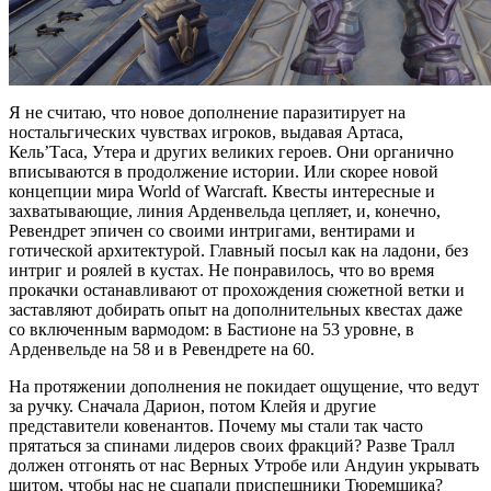
Я не считаю, что новое дополнение паразитирует на
ностальгических чувствах игроков, выдавая Артаса,
Кель’Таса, Утера и других великих героев. Они органично
вписываются в продолжение истории. Или скорее новой
концепции мира World of Warcraft. Квесты интересные и
захватывающие, линия Арденвельда цепляет, и, конечно,
Ревендрет эпичен со своими интригами, вентирами и
готической архитектурой. Главный посыл как на ладони, без
интриг и роялей в кустах. Не понравилось, что во время
прокачки останавливают от прохождения сюжетной ветки и
заставляют добирать опыт на дополнительных квестах даже
со включенным вармодом: в Бастионе на 53 уровне, в
Арденвельде на 58 и в Ревендрете на 60.
На протяжении дополнения не покидает ощущение, что ведут
за ручку. Сначала Дарион, потом Клейя и другие
представители ковенантов. Почему мы стали так часто
прятаться за спинами лидеров своих фракций? Разве Тралл
должен отгонять от нас Верных Утробе или Андуин укрывать
щитом, чтобы нас не сцапали приспешники Тюремщика?