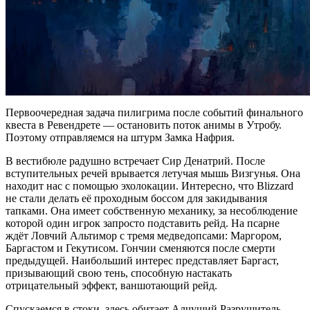
Первоочередная задача пилигрима после событий финального
квеста в Ревендрете — остановить поток анимы в Утробу.
Поэтому отправляемся на штурм Замка Нафрия.
В вестибюле радушно встречает Сир Денатрий. После
вступительных речей врывается летучая мышь Визгунья. Она
находит нас с помощью эхолокации. Интересно, что Blizzard
не стали делать её проходным боссом для закидывания
тапками. Она имеет собственную механику, за несоблюдение
которой один игрок запросто подставить рейд. На псарне
ждёт Ловчий Альтимор с тремя медведопсами: Маргором,
Баргастом и Гекутисом. Гончии сменяются после смерти
предыдущей. Наибольший интерес представляет Баргаст,
призывающий свою тень, способную настакать
отрицательный эффект, ваншотающий рейд.
Спускаемся в стоки, здесь обитает Алчущий Разрушитель.