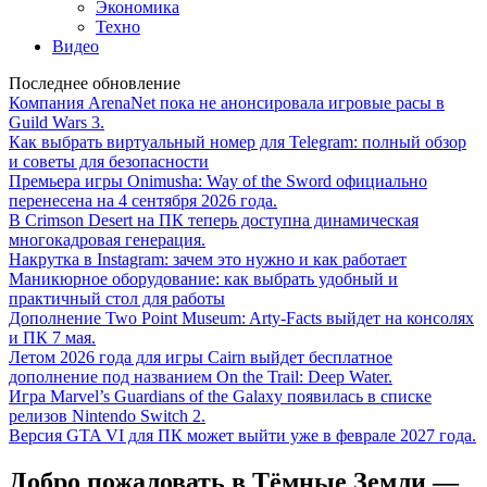
Экономика
Техно
Видео
Последнее обновление
Компания ArenaNet пока не анонсировала игровые расы в
Guild Wars 3.
Как выбрать виртуальный номер для Telegram: полный обзор
и советы для безопасности
Премьера игры Onimusha: Way of the Sword официально
перенесена на 4 сентября 2026 года.
В Crimson Desert на ПК теперь доступна динамическая
многокадровая генерация.
Накрутка в Instagram: зачем это нужно и как работает
Маникюрное оборудование: как выбрать удобный и
практичный стол для работы
Дополнение Two Point Museum: Arty-Facts выйдет на консолях
и ПК 7 мая.
Летом 2026 года для игры Cairn выйдет бесплатное
дополнение под названием On the Trail: Deep Water.
Игра Marvel’s Guardians of the Galaxy появилась в списке
релизов Nintendo Switch 2.
Версия GTA VI для ПК может выйти уже в феврале 2027 года.
Добро пожаловать в Тёмные Земли —