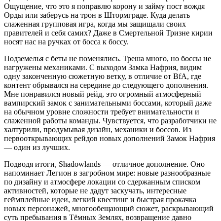
Ощущение, что это я поправлю корону и займу пост вождя
Орды или заберусь на трон в Штормграде. Куда делать
слаженная групповая игра, когда мы защищали своих
правителей и себя самих? Даже в Смертельной Тризне кирии
носят нас на ручках от босса к боссу.
Подземелья с беты не поменялись. Треша много, но боссы не
нагружены механиками. С выходом Замка Нафрия, видим
одну законченную сюжетную ветку, в отличие от BfA, где
контент обрывался на середине до следующего дополнения.
Мне понравился новый рейд, это огромный атмосферный
вампирский замок с занимательными боссами, который даже
на обычном уровне сложности требует внимательности и
слаженной работы команды. Чувствуется, что разработчики не
халтурили, продумывая дизайн, механики и боссов. Из
первооткрывающих рейдов новых дополнений Замок Нафрия
— один из лучших.
Подводя итоги, Shadowlands — отличное дополнение. Оно
напоминает Легион в загробном мире: новые разнообразные
по дизайну и атмосфере локации со сдержанным списком
активностей, которые не дадут заскучать, интересные
геймплейные идеи, легкий квестинг и быстрая прокачка
новых персонажей, многообещающий сюжет, раскрывающий
суть пребывания в Тёмных Землях, возвращение давно