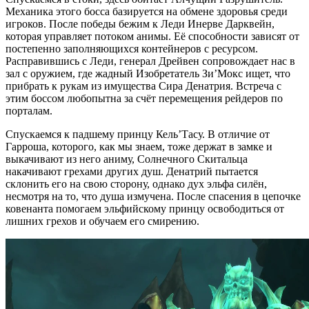
Механика этого босса базируется на обмене здоровья среди
игроков. После победы бежим к Леди Инерве Дарквейн,
которая управляет потоком анимы. Её способности зависят от
постепенно заполняющихся контейнеров с ресурсом.
Расправившись с Леди, генерал Дрейвен сопровождает нас в
зал с оружием, где жадный Изобретатель Зи’Мокс ищет, что
прибрать к рукам из имущества Сира Денатрия. Встреча с
этим боссом любопытна за счёт перемещения рейдеров по
порталам.
Спускаемся к падшему принцу Кель’Тасу. В отличие от
Гарроша, которого, как мы знаем, тоже держат в замке и
выкачивают из него аниму, Солнечного Скитальца
накачивают грехами других душ. Денатрий пытается
склонить его на свою сторону, однако дух эльфа силён,
несмотря на то, что душа измучена. После спасения в цепочке
ковенанта помогаем эльфийскому принцу освободиться от
лишних грехов и обучаем его смирению.