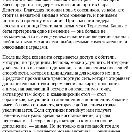
Здесь предстоит поддержать восстание против Сира
Денатрия. Благодаря помощи новых союзников, узнаём, кто
стоит за нехваткой анимы в этом ковенанте, и понимаем
истинную причину восстания. При спасении лидера
восстания принца Ренатала знакомимся с Торгастом. Башня с
беты претерпела одно изменение — она больше не
бесконечна. Это всё ещё увлекательное нововведение аддона с
любопытными механиками, выбираемыми самостоятельно, и
классными наградами.
После выбора ковенанта открывается доступ к обители,
которую, по традициям Легиона, можно улучшить. Интерфейс
у ковенантов выглядит одинаково, за исключением последней
способности, которая индивидуальна для каждого их них.
Предстоит прокачивать транспортную сеть, которая открывает
дополнительные точки перемещения на карте, проводник
анимы, направляющий ресурс в определенную точку,
активируя там бонус, и командирский стол — стол
соратников, кочующий из дополнения в дополнение. Задание
имеет базовую стоимость, которая с добавлением отряда
увеличивается. Если спутники погибнут или получат
ранение, им нужно время на восстановление, отряды
неиссякаемы. Ресурс, вокруг которого крутится новое
дополнение, — анима. Но не только она понадобится для
строительства. Появляется новый материал — очищенная