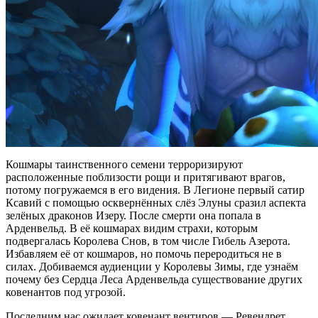
Кошмары таинственного семени терроризируют
расположенные поблизости рощи и притягивают врагов,
потому погружаемся в его видения. В Легионе первый сатир
Ксавий с помощью осквернённых слёз Элуны сразил аспекта
зелёных драконов Изеру. После смерти она попала в
Арденвельд. В её кошмарах видим страхи, которым
подвергалась Королева Снов, в том числе Гибель Азерота.
Избавляем её от кошмаров, но помочь переродиться не в
силах. Добиваемся аудиенции у Королевы Зимы, где узнаём
почему без Сердца Леса Арденвельда существование других
ковенантов под угрозой.
Последним нас ожидает ковенант вентиров — Ревендрет.