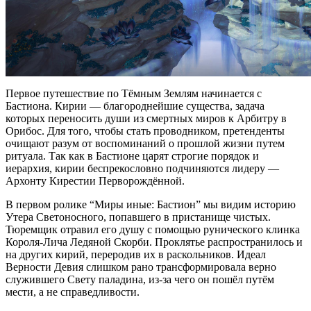
Первое путешествие по Тёмным Землям начинается с
Бастиона. Кирии — благороднейшие существа, задача
которых переносить души из смертных миров к Арбитру в
Орибос. Для того, чтобы стать проводником, претенденты
очищают разум от воспоминаний о прошлой жизни путем
ритуала. Так как в Бастионе царят строгие порядок и
иерархия, кирии беспрекословно подчиняются лидеру —
Архонту Кирестии Перворождённой.
В первом ролике “Миры иные: Бастион” мы видим историю
Утера Светоносного, попавшего в пристанище чистых.
Тюремщик отравил его душу с помощью рунического клинка
Короля-Лича Ледяной Скорби. Проклятье распространилось и
на других кирий, переродив их в раскольников. Идеал
Верности Девия слишком рано трансформировала верно
служившего Свету паладина, из-за чего он пошёл путём
мести, а не справедливости.