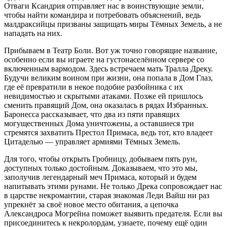
Отваги Ксандрия отправляет нас в воинствующие земли,
чтобы найти командира и потребовать объяснений, ведь
малдраксийцы призваны защищать миры Тёмных Земель, а не
нападать на них.
Прибываем в Театр Боли. Вот уж точно говорящие название,
особенно если вы играете на густонаселённом сервере со
включенным вармодом. Здесь встречаем мать Тралла Дреку.
Будучи великим воином при жизни, она попала в Дом Глаз,
где её превратили в некое подобие разбойника с их
невидимостью и скрытыми атаками. Позже ей пришлось
сменить правящий Дом, она оказалась в рядах Избранных.
Баронесса рассказывает, что два из пяти правящих
могущественных Дома уничтожены, а оставшиеся три
стремятся захватить Престол Примаса, ведь тот, кто владеет
Цитаделью — управляет армиями Тёмных Земель.
Для того, чтобы открыть Гробницу, добываем пять рун,
доступных только достойным. Доказываем, что это мы,
заполучив легендарный меч Примаса, который и будем
напитывать этими рунами. Не только Дрека сопровождает нас
в царстве некромантии, старая знакомая Леди Вайш ни раз
упрекнёт за своё новое место обитания, а цепочка
Александроса Могрейна поможет выявить предателя. Если вы
присоединитесь к некролордам, узнаете, почему ещё один