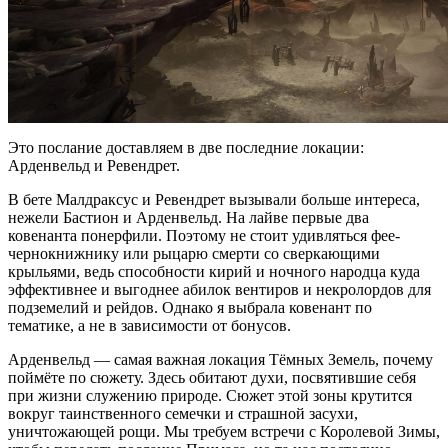
Это послание доставляем в две последние локации:
Арденвельд и Ревендрет.
В бете Малдраксус и Ревендрет вызывали больше интереса,
нежели Бастион и Арденвельд. На лайве первые два
ковенанта понерфили. Поэтому не стоит удивляться фее-
чернокнижнику или рыцарю смерти со сверкающими
крыльями, ведь способности кирий и ночного народца куда
эффективнее и выгоднее абилок вентиров и некролордов для
подземелий и рейдов. Однако я выбрала ковенант по
тематике, а не в зависимости от бонусов.
Арденвельд — самая важная локация Тёмных Земель, почему
поймёте по сюжету. Здесь обитают духи, посвятившие себя
при жизни служению природе. Сюжет этой зоны крутится
вокруг таинственного семечки и страшной засухи,
уничтожающей рощи. Мы требуем встречи с Королевой Зимы,