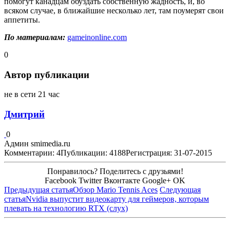
помогут канадцам обуздать собственную жадность, и, во
всяком случае, в ближайшие несколько лет, там поумерят свои
аппетиты.
По материалам:
gameinonline.com
0
Автор публикации
не в сети 21 час
Дмитрий
0
Админ smimedia.ru
Комментарии: 4
Публикации: 4188
Регистрация: 31-07-2015
Понравилось? Поделитесь с друзьями!
Facebook
Twitter
Вконтакте
Google+
OK
Предыдущая статья
Обзор Mario Tennis Aces
Следующая
статья
Nvidia выпустит видеокарту для геймеров, которым
плевать на технологию RTX (слух)