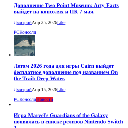
Дополнение Two Point Museum: Arty-Facts
выйдет на консолях и ПК 7 мая.
Дмитрий
Апр 25, 2026
Like
PC
Консоли
Летом 2026 года для игры Cairn выйдет
бесплатное дополнение под названием On
the Trail: Deep Water.
Дмитрий
Апр 15, 2026
Like
PC
Консоли
Новости
Игра Marvel’s Guardians of the Galaxy
появилась в списке релизов Nintendo Switch
2.