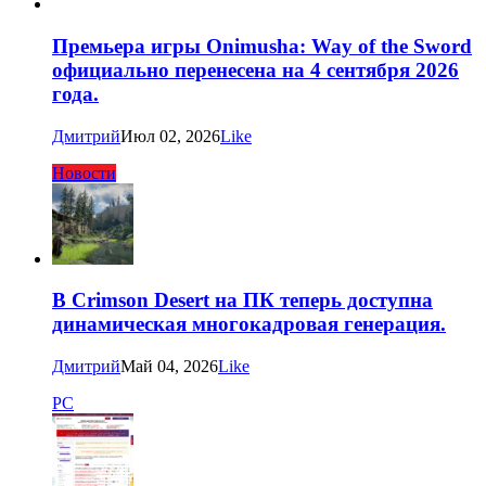
Премьера игры Onimusha: Way of the Sword
официально перенесена на 4 сентября 2026
года.
Дмитрий
Июл 02, 2026
Like
Новости
В Crimson Desert на ПК теперь доступна
динамическая многокадровая генерация.
Дмитрий
Май 04, 2026
Like
PC