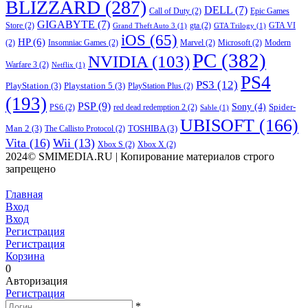
BLIZZARD
(287)
DELL
(7)
Call of Duty
(2)
Epic Games
GIGABYTE
(7)
Store
(2)
gta
(2)
GTA VI
Grand Theft Auto 3
(1)
GTA Trilogy
(1)
iOS
(65)
HP
(6)
(2)
Insomniac Games
(2)
Marvel
(2)
Microsoft
(2)
Modern
PC
(382)
NVIDIA
(103)
Warfare 3
(2)
Netflix
(1)
PS4
PS3
(12)
PlayStation
(3)
Playstation 5
(3)
PlayStation Plus
(2)
(193)
PSP
(9)
Sony
(4)
Spider-
PS6
(2)
red dead redemption 2
(2)
Sable
(1)
UBISOFT
(166)
Man 2
(3)
TOSHIBA
(3)
The Callisto Protocol
(2)
Vita
(16)
Wii
(13)
Xbox S
(2)
Xbox X
(2)
2024© SMIMEDIA.RU | Копирование материалов строго
запрещено
Главная
Вход
Вход
Регистрация
Регистрация
Корзина
0
Авторизация
Регистрация
*