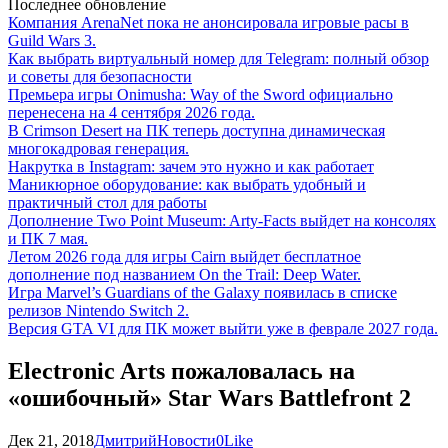
Последнее обновление
Компания ArenaNet пока не анонсировала игровые расы в
Guild Wars 3.
Как выбрать виртуальный номер для Telegram: полный обзор
и советы для безопасности
Премьера игры Onimusha: Way of the Sword официально
перенесена на 4 сентября 2026 года.
В Crimson Desert на ПК теперь доступна динамическая
многокадровая генерация.
Накрутка в Instagram: зачем это нужно и как работает
Маникюрное оборудование: как выбрать удобный и
практичный стол для работы
Дополнение Two Point Museum: Arty-Facts выйдет на консолях
и ПК 7 мая.
Летом 2026 года для игры Cairn выйдет бесплатное
дополнение под названием On the Trail: Deep Water.
Игра Marvel’s Guardians of the Galaxy появилась в списке
релизов Nintendo Switch 2.
Версия GTA VI для ПК может выйти уже в феврале 2027 года.
Electronic Arts пожаловалась на
«ошибочный» Star Wars Battlefront 2
Дек 21, 2018
Дмитрий
Новости
0
Like