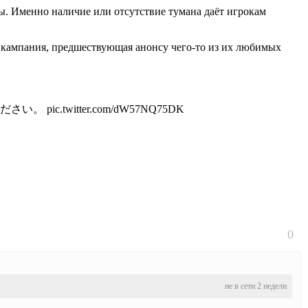
ры. Именно наличие или отсутствие тумана даёт игрокам
ая кампания, предшествующая анонсу чего-то из их любимых
witter.com/dW57NQ75DK
0
не в сети 2 недели