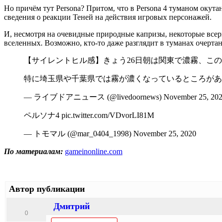
Но причём тут Persona? Притом, что в Persona 4 туманом окут
сведения о реакции Теней на действия игровых персонажей.
И, несмотря на очевидные природные капризы, некоторые всерь
вселенных. Возможно, кто-то даже разглядит в туманах очерта
【サイレントヒル感】きょう26日朝は関東で濃霧、このあと解消へht
特に埼玉県や千葉県では霧が濃くなっているところがあり、見通し
— ライブドアニュース (@livedoornews) November 25, 202
ペルソナ4 pic.twitter.com/VDvorLI81M
— トモマル (@mar_0404_1998) November 25, 2020
По материалам:
gameinonline.com
Автор публикации
Дмитрий
0