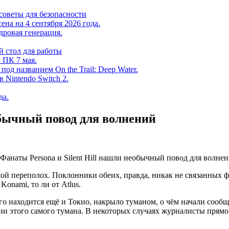
советы для безопасности
на на 4 сентября 2026 года.
дровая генерация.
 стол для работы
 ПК 7 мая.
од названием On the Trail: Deep Water.
в Nintendo Switch 2.
да.
обычный повод для волнений
льшой переполох. Поклонники обеих, правда, никак не связанных 
onami, то ли от Atlus.
чего находится ещё и Токио, накрыло туманом, о чём начали со
ии этого самого тумана. В некоторых случаях журналисты прямо г