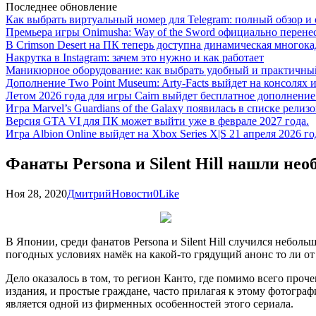
Последнее обновление
Как выбрать виртуальный номер для Telegram: полный обзор и 
Премьера игры Onimusha: Way of the Sword официально перенесе
В Crimson Desert на ПК теперь доступна динамическая многока
Накрутка в Instagram: зачем это нужно и как работает
Маникюрное оборудование: как выбрать удобный и практичный
Дополнение Two Point Museum: Arty-Facts выйдет на консолях и
Летом 2026 года для игры Cairn выйдет бесплатное дополнение п
Игра Marvel’s Guardians of the Galaxy появилась в списке релизо
Версия GTA VI для ПК может выйти уже в феврале 2027 года.
Игра Albion Online выйдет на Xbox Series X|S 21 апреля 2026 го
Фанаты Persona и Silent Hill нашли не
Ноя 28, 2020
Дмитрий
Новости
0
Like
В Японии, среди фанатов Persona и Silent Hill случился небо
погодных условиях намёк на какой-то грядущий анонс то ли от K
Дело оказалось в том, то регион Канто, где помимо всего про
издания, и простые граждане, часто прилагая к этому фотограф
является одной из фирменных особенностей этого сериала.