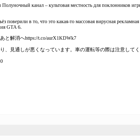
ан Полуночный канал – культовая местность для поклонников иг
ёз поверили в то, что это какая-то массовая вирусная рекламн
ния GTA 6.
tps://t.co/aurX1KDWk7
が悪くなっています。車の運転等の際は注意してください。 pic.t
0