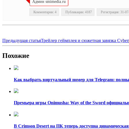
Админ smimedia.ru
Комментарии: 4
Публикации: 4187
Регистрация: 31-07
Предыдущая статья
Трейлер геймплея и сюжетная завязка Cyber
Похожие
Как выбрать виртуальный номер для Telegram: полный
Премьера игры Onimusha: Way of the Sword официально
В Crimson Desert на ПК теперь доступна динамическая