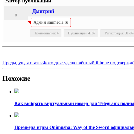
Автор публикации
Дмитрий
0
Админ smimedia.ru
Комментарии: 4
Публикации: 4187
Регистрация: 31-07
Предыдущая статья
Фото дня: удешевлённый iPhone подтверждё
Похожие
Как выбрать виртуальный номер для Telegram: полный
Премьера игры Onimusha: Way of the Sword официально