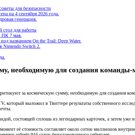
советы для безопасности
на на 4 сентября 2026 года.
дровая генерация.
 стол для работы
 ПК 7 мая.
од названием On the Trail: Deep Water.
в Nintendo Switch 2.
да.
му, необходимую для создания команды
zTV, который выложил в Твиттере результаты собственного исслед
мечты.
дой, состоящей сплошь из легендарных карточек, а затем уже н
мент её стоимость составляет около сотни миллионов внутриигр
времени займёт 916 суток безостановочного геймплея.