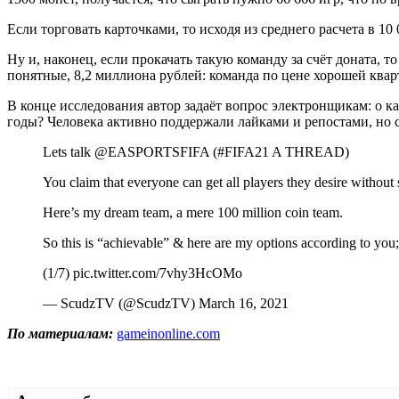
Если торговать карточками, то исходя из среднего расчета в 1
Ну и, наконец, если прокачать такую команду за счёт доната, то
понятные, 8,2 миллиона рублей: команда по цене хорошей квар
В конце исследования автор задаёт вопрос электронщикам: о ка
годы? Человека активно поддержали лайками и репостами, но сам
Lets talk @EASPORTSFIFA (#FIFA21 A THREAD)
You claim that everyone can get all players they desire witho
Here’s my dream team, a mere 100 million coin team.
So this is “achievable” & here are my options according to you;
(1/7) pic.twitter.com/7vhy3HcOMo
— ScudzTV (@ScudzTV) March 16, 2021
По материалам:
gameinonline.com