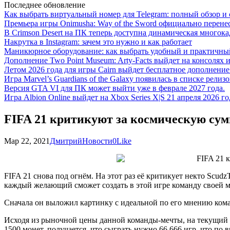
Последнее обновление
Как выбрать виртуальный номер для Telegram: полный обзор и 
Премьера игры Onimusha: Way of the Sword официально перенесе
В Crimson Desert на ПК теперь доступна динамическая многока
Накрутка в Instagram: зачем это нужно и как работает
Маникюрное оборудование: как выбрать удобный и практичный
Дополнение Two Point Museum: Arty-Facts выйдет на консолях и
Летом 2026 года для игры Cairn выйдет бесплатное дополнение п
Игра Marvel’s Guardians of the Galaxy появилась в списке релизо
Версия GTA VI для ПК может выйти уже в феврале 2027 года.
Игра Albion Online выйдет на Xbox Series X|S 21 апреля 2026 го
FIFA 21 критикуют за космическую сум
Мар 22, 2021
Дмитрий
Новости
0
Like
FIFA 21 снова под огнём. На этот раз её критикует некто Scud
каждый желающий сможет создать в этой игре команду своей 
Сначала он выложил картинку с идеальной по его мнению коман
Исходя из рыночной цены данной команды-мечты, на текущий мо
1500 монет, получается, что сыграть нужно 66 666 игр, что по 