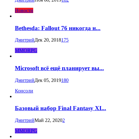
Новости
Bethesda: Fallout 76 никогда н...
Дмитрий
Дек 20, 2018
175
MMORPG
Microsoft всё ещё планирует вы...
Дмитрий
Дек 05, 2019
180
Консоли
Базовый набор Final Fantasy XI...
Дмитрий
Май 22, 2020
2
MMORPG