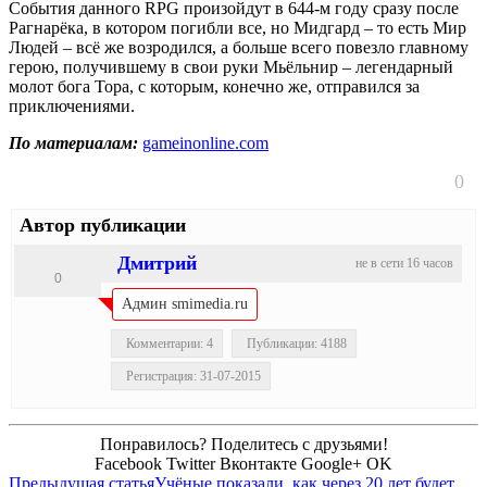
События данного RPG произойдут в 644-м году сразу после
Рагнарёка, в котором погибли все, но Мидгард – то есть Мир
Людей – всё же возродился, а больше всего повезло главному
герою, получившему в свои руки Мьёльнир – легендарный
молот бога Тора, с которым, конечно же, отправился за
приключениями.
По материалам:
gameinonline.com
0
Автор публикации
Дмитрий
не в сети 16 часов
0
Админ smimedia.ru
Комментарии: 4
Публикации: 4188
Регистрация: 31-07-2015
Понравилось? Поделитесь с друзьями!
Facebook
Twitter
Вконтакте
Google+
OK
Предыдущая статья
Учёные показали, как через 20 лет будет