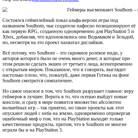
Состоялся геймплейный показ альфа-версии игры под
названием Soulborn, чьи создатели пафосно позиционируют её
как первую RPG, созданную одновременно для PlayStation 5 и
Xbox, добавляя, что вдохновлялись они Ведьмаком и Зельдой,
но, несмотря на это проект нахватал дислайков.
Всё потому, что Soulborn – это скромное ролевое инди, у
авторов которого было не очень много денег, и которые при
этом решили сделать экшен от третьего лица, всенепременно
с открытым миром. Показанное, что и говорить, выглядит
настолько плохо, что, пожалуй, даже первая Готика на фоне
Soulborn смотрится симпатичнее.
Но самое опасное в том, что Soulborn разрушает главное: веру
геймеров в лучшее. Верить в то, что осенью выйдут новые
консоли, и сразу в мире появится множество абсолютно
волшебных игр – так приятно, но такие проекты как этот
опускают людей с неба на землю, одновременно опровергая
ошибочный миф о том, что на PlayStation выходят только
качественные продукты, притом, что в Soulborn не многие
играли бы и на PlayStation 3.