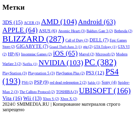
Метки
AMD
(104)
Android
(63)
3DS
(15)
ACER
(3)
APPLE
(64)
ASUS
(6)
Atomic Heart
(3)
Baldurs Gate 3
(2)
Bethesda
(2)
BLIZZARD
(287)
DELL
(7)
Call of Duty
(2)
Epic Games
GIGABYTE
(7)
Store
(2)
gta
(2)
GTA VI
Grand Theft Auto 3
(1)
GTA Trilogy
(1)
iOS
(65)
HP
(6)
(2)
Insomniac Games
(2)
Marvel
(2)
Microsoft
(2)
Modern
PC
(382)
NVIDIA
(103)
Warfare 3
(2)
Netflix
(1)
PS4
PS3
(12)
PlayStation
(3)
Playstation 5
(3)
PlayStation Plus
(2)
(193)
PSP
(9)
Sony
(4)
Spider-
PS6
(2)
red dead redemption 2
(2)
Sable
(1)
UBISOFT
(166)
Man 2
(3)
TOSHIBA
(3)
The Callisto Protocol
(2)
Vita
(16)
Wii
(13)
Xbox S
(2)
Xbox X
(2)
2024© SMIMEDIA.RU | Копирование материалов строго
запрещено