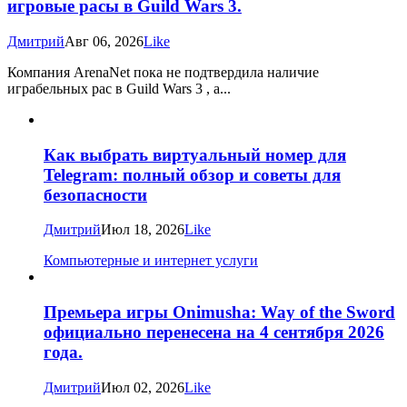
игровые расы в Guild Wars 3.
Дмитрий
Авг 06, 2026
Like
Компания ArenaNet пока не подтвердила наличие
играбельных рас в Guild Wars 3 , а...
Как выбрать виртуальный номер для
Telegram: полный обзор и советы для
безопасности
Дмитрий
Июл 18, 2026
Like
Компьютерные и интернет услуги
Премьера игры Onimusha: Way of the Sword
официально перенесена на 4 сентября 2026
года.
Дмитрий
Июл 02, 2026
Like