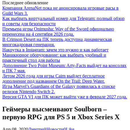
Последнее обновление
Компания ArenaNet пока не анонсировала игровые расы в
Guild Wars 3.
Как выбрать виртуальный номер для Telegram: полный обзор
и советы для безопасности
Премьера игры Onimusha: Way of the Sword официально
перенесена на 4 сентября 2026 года.
В Crimson Desert на ПК теперь доступна динамическая
многокадровая генерация.
Накрутка в Instagram: зачем это нужно и как работает
Маникюрное оборудование: как выбрать удобный и
практичный стол для работы
Дополнение Two Point Museum: Arty-Facts выйдет на консолях
и ПК 7 мая.
Летом 2026 года для игры Cairn выйдет бесплатное
дополнение под названием On the Trail: Deep Water.
Игра Marvel’s Guardians of the Galaxy появилась в списке
релизов Nintendo Switch 2.
Версия GTA VI для ПК может выйти уже в феврале 2027 года.
Геймеры высмеивают Soulborn –
первую RPG для PS 5 и Xbox Series X
Апр 08, 2020
Дмитрий
Новости
0
Like