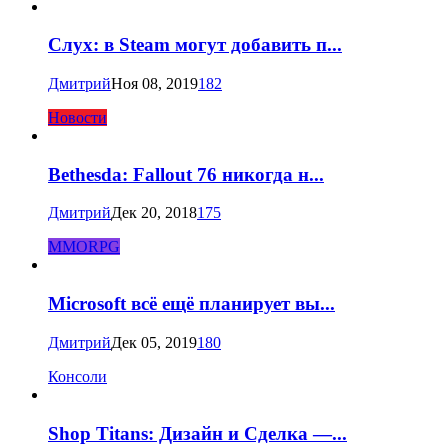
Слух: в Steam могут добавить п...
Дмитрий
Ноя 08, 2019
182
Новости
Bethesda: Fallout 76 никогда н...
Дмитрий
Дек 20, 2018
175
MMORPG
Microsoft всё ещё планирует вы...
Дмитрий
Дек 05, 2019
180
Консоли
Shop Titans: Дизайн и Сделка —...