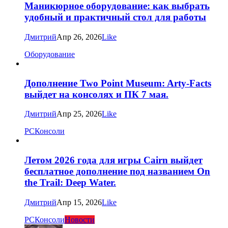
Маникюрное оборудование: как выбрать
удобный и практичный стол для работы
Дмитрий
Апр 26, 2026
Like
Оборудование
Дополнение Two Point Museum: Arty-Facts
выйдет на консолях и ПК 7 мая.
Дмитрий
Апр 25, 2026
Like
PC
Консоли
Летом 2026 года для игры Cairn выйдет
бесплатное дополнение под названием On
the Trail: Deep Water.
Дмитрий
Апр 15, 2026
Like
PC
Консоли
Новости