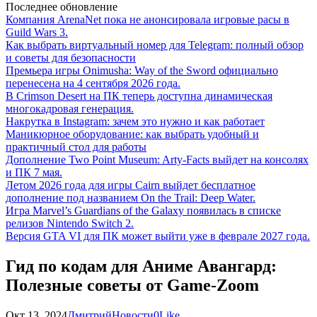
Последнее обновление
Компания ArenaNet пока не анонсировала игровые расы в
Guild Wars 3.
Как выбрать виртуальный номер для Telegram: полный обзор
и советы для безопасности
Премьера игры Onimusha: Way of the Sword официально
перенесена на 4 сентября 2026 года.
В Crimson Desert на ПК теперь доступна динамическая
многокадровая генерация.
Накрутка в Instagram: зачем это нужно и как работает
Маникюрное оборудование: как выбрать удобный и
практичный стол для работы
Дополнение Two Point Museum: Arty-Facts выйдет на консолях
и ПК 7 мая.
Летом 2026 года для игры Cairn выйдет бесплатное
дополнение под названием On the Trail: Deep Water.
Игра Marvel’s Guardians of the Galaxy появилась в списке
релизов Nintendo Switch 2.
Версия GTA VI для ПК может выйти уже в феврале 2027 года.
Гид по кодам для Аниме Авангард:
Полезные советы от Game-Zoom
Окт 13, 2024
Дмитрий
Новости
0
Like