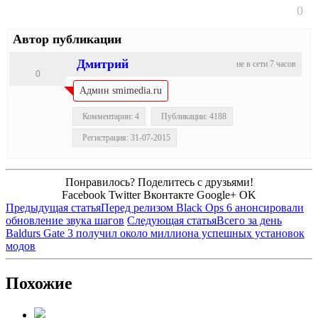
0
Автор публикации
Дмитрий
не в сети 7 часов
0
Админ smimedia.ru
Комментарии: 4
Публикации: 4188
Регистрация: 31-07-2015
Понравилось? Поделитесь с друзьями!
Facebook
Twitter
Вконтакте
Google+
OK
Предыдущая статья
Перед релизом Black Ops 6 анонсировали
обновление звука шагов
Следующая статья
Всего за день
Baldurs Gate 3 получил около миллиона успешных установок
модов
Похожие