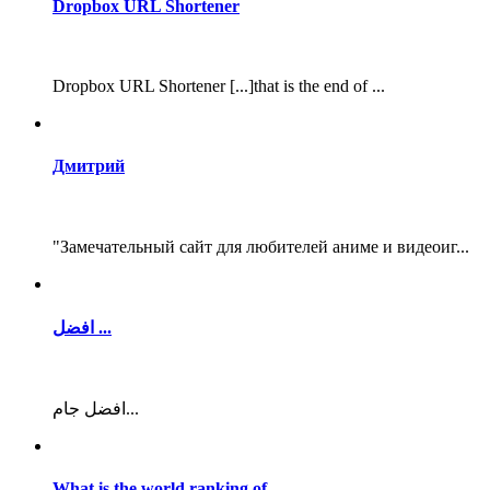
Dropbox URL Shortener
Dropbox URL Shortener [...]that is the end of ...
Дмитрий
"Замечательный сайт для любителей аниме и видеоиг...
افضل ...
افضل جام...
What is the world ranking of ...