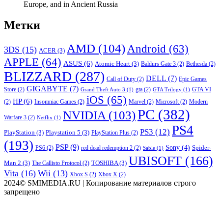
Europe, and in Ancient Russia
Метки
AMD
(104)
Android
(63)
3DS
(15)
ACER
(3)
APPLE
(64)
ASUS
(6)
Atomic Heart
(3)
Baldurs Gate 3
(2)
Bethesda
(2)
BLIZZARD
(287)
DELL
(7)
Call of Duty
(2)
Epic Games
GIGABYTE
(7)
Store
(2)
gta
(2)
GTA VI
Grand Theft Auto 3
(1)
GTA Trilogy
(1)
iOS
(65)
HP
(6)
(2)
Insomniac Games
(2)
Marvel
(2)
Microsoft
(2)
Modern
PC
(382)
NVIDIA
(103)
Warfare 3
(2)
Netflix
(1)
PS4
PS3
(12)
PlayStation
(3)
Playstation 5
(3)
PlayStation Plus
(2)
(193)
PSP
(9)
Sony
(4)
Spider-
PS6
(2)
red dead redemption 2
(2)
Sable
(1)
UBISOFT
(166)
Man 2
(3)
TOSHIBA
(3)
The Callisto Protocol
(2)
Vita
(16)
Wii
(13)
Xbox S
(2)
Xbox X
(2)
2024© SMIMEDIA.RU | Копирование материалов строго
запрещено