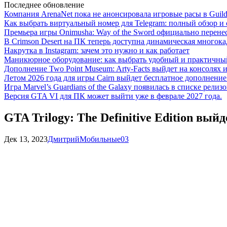
Последнее обновление
Компания ArenaNet пока не анонсировала игровые расы в Guild
Как выбрать виртуальный номер для Telegram: полный обзор и 
Премьера игры Onimusha: Way of the Sword официально перенесе
В Crimson Desert на ПК теперь доступна динамическая многока
Накрутка в Instagram: зачем это нужно и как работает
Маникюрное оборудование: как выбрать удобный и практичный
Дополнение Two Point Museum: Arty-Facts выйдет на консолях и
Летом 2026 года для игры Cairn выйдет бесплатное дополнение п
Игра Marvel’s Guardians of the Galaxy появилась в списке релизо
Версия GTA VI для ПК может выйти уже в феврале 2027 года.
GTA Trilogy: The Definitive Edition вы
Дек 13, 2023
Дмитрий
Мобильные
0
3