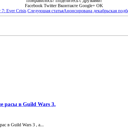
Понравилось? Поделитесь с друзьями!
Facebook
Twitter
Вконтакте
Google+
OK
7: Ever Crisis
Следующая статья
Анонсирована декабрьская подбо
 расы в Guild Wars 3.
 в Guild Wars 3 , а...