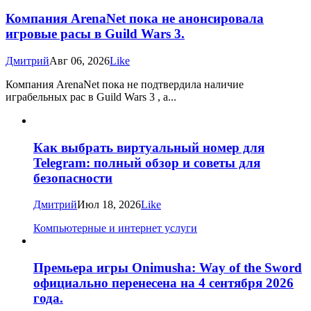
Компания ArenaNet пока не анонсировала
игровые расы в Guild Wars 3.
Дмитрий
Авг 06, 2026
Like
Компания ArenaNet пока не подтвердила наличие
играбельных рас в Guild Wars 3 , а...
Как выбрать виртуальный номер для
Telegram: полный обзор и советы для
безопасности
Дмитрий
Июл 18, 2026
Like
Компьютерные и интернет услуги
Премьера игры Onimusha: Way of the Sword
официально перенесена на 4 сентября 2026
года.