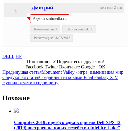
Дмитрий
не в сети 2 дня
0
Админ smimedia.ru
Комментарии: 4
Публикации: 4188
Регистрация: 31-07-2015
DELL
HP
Понравилось? Поделитесь с друзьями!
Facebook
Twitter
Вконтакте
Google+
OK
Предыдущая статья
Monument Valley - игра, изменившая мир
Следующая статья
Созданный игроками Final Fantasy XIV
журнал отметил годовщину
Похожие
Computex 2019: ноутбук «два в одном» Dell XPS 13
(2019) построен на чипах семейства Intel Ice Lake”