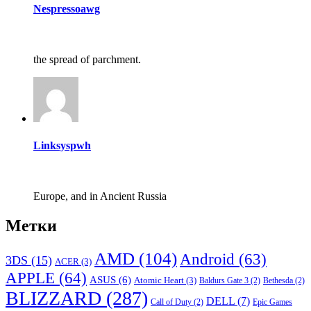
Nespressoawg
the spread of parchment.
Linksyspwh
Europe, and in Ancient Russia
Метки
AMD
(104)
Android
(63)
3DS
(15)
ACER
(3)
APPLE
(64)
ASUS
(6)
Atomic Heart
(3)
Baldurs Gate 3
(2)
Bethesda
(2)
BLIZZARD
(287)
DELL
(7)
Call of Duty
(2)
Epic Games