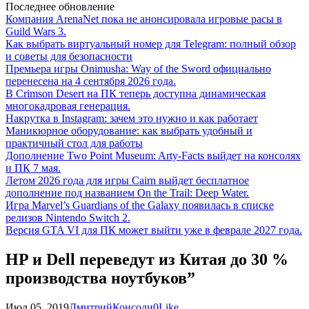
Последнее обновление
Компания ArenaNet пока не анонсировала игровые расы в
Guild Wars 3.
Как выбрать виртуальный номер для Telegram: полный обзор
и советы для безопасности
Премьера игры Onimusha: Way of the Sword официально
перенесена на 4 сентября 2026 года.
В Crimson Desert на ПК теперь доступна динамическая
многокадровая генерация.
Накрутка в Instagram: зачем это нужно и как работает
Маникюрное оборудование: как выбрать удобный и
практичный стол для работы
Дополнение Two Point Museum: Arty-Facts выйдет на консолях
и ПК 7 мая.
Летом 2026 года для игры Cairn выйдет бесплатное
дополнение под названием On the Trail: Deep Water.
Игра Marvel’s Guardians of the Galaxy появилась в списке
релизов Nintendo Switch 2.
Версия GTA VI для ПК может выйти уже в феврале 2027 года.
HP и Dell переведут из Китая до 30 %
производства ноутбуков”
Июл 05, 2019
Дмитрий
Консоли
0
Like