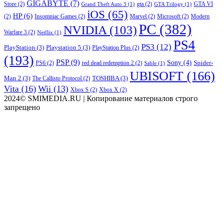
GIGABYTE
(7)
Store
(2)
gta
(2)
GTA VI
Grand Theft Auto 3
(1)
GTA Trilogy
(1)
iOS
(65)
HP
(6)
(2)
Insomniac Games
(2)
Marvel
(2)
Microsoft
(2)
Modern
PC
(382)
NVIDIA
(103)
Warfare 3
(2)
Netflix
(1)
PS4
PS3
(12)
PlayStation
(3)
Playstation 5
(3)
PlayStation Plus
(2)
(193)
PSP
(9)
Sony
(4)
Spider-
PS6
(2)
red dead redemption 2
(2)
Sable
(1)
UBISOFT
(166)
Man 2
(3)
TOSHIBA
(3)
The Callisto Protocol
(2)
Vita
(16)
Wii
(13)
Xbox S
(2)
Xbox X
(2)
2024© SMIMEDIA.RU | Копирование материалов строго
запрещено