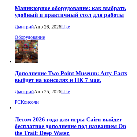
Маникюрное оборудование: как выбрать
удобный и практичный стол для работы
Дмитрий
Апр 26, 2026
Like
Оборудование
Дополнение Two Point Museum: Arty-Facts
выйдет на консолях и ПК 7 мая.
Дмитрий
Апр 25, 2026
Like
PC
Консоли
Летом 2026 года для игры Cairn выйдет
бесплатное дополнение под названием On
the Trail: Deep Water.