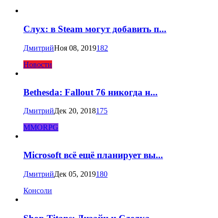
Слух: в Steam могут добавить п...
Дмитрий
Ноя 08, 2019
182
Новости
Bethesda: Fallout 76 никогда н...
Дмитрий
Дек 20, 2018
175
MMORPG
Microsoft всё ещё планирует вы...
Дмитрий
Дек 05, 2019
180
Консоли