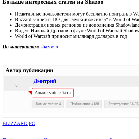
Больше интересных статей на Shazoo
Неактивные пользователи могут бесплатно поиграть в World
Blizzard запретит ПО для “мультибоксинга” в World of War
Демонстрация новых регионов из дополнения Shadowlands 
Видео: Николай Дроздов о фауне World of Warcraft Shadow
World of Warcraft приносит миллиард долларов в год
По материалам:
shazoo.ru
Автор публикации
Дмитрий
0
Админ smimedia.ru
Комментарии: 4
Публикации: 4188
Регистрация: 31-07
BLIZZARD
PC