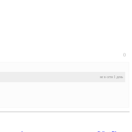
0
не в сети 1 день