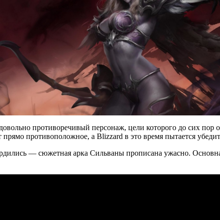
 довольно противоречивый персонаж, цели которого до сих пор 
прямо противоположное, а Blizzard в это время пытается убедить 
рдились — сюжетная арка Сильваны прописана ужасно. Основная 