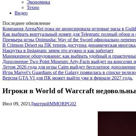
Экономика
Техно
Видео
Последнее обновление
Компания ArenaNet пока не анонсировала игровые расы в Guild
Как выбрать виртуальный номер для Telegram: полный обзор и 
Премьера игры Onimusha: Way of the Sword официально перенесе
В Crimson Desert на ПК теперь доступна динамическая многока
Накрутка в Instagram: зачем это нужно и как работает
Маникюрное оборудование: как выбрать удобный и практичный
Дополнение Two Point Museum: Arty-Facts выйдет на консолях и
Летом 2026 года для игры Cairn выйдет бесплатное дополнение п
Игра Marvel’s Guardians of the Galaxy появилась в списке релизо
Версия GTA VI для ПК может выйти уже в феврале 2027 года.
Игроки в World of Warcraft недовольн
Июл 09, 2021
Дмитрий
MMORPG
0
2