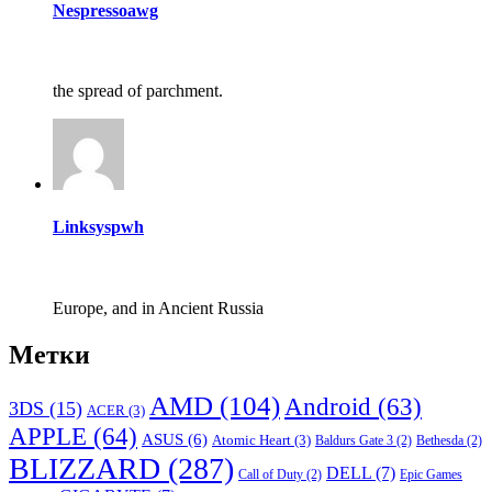
Nespressoawg
the spread of parchment.
Linksyspwh
Europe, and in Ancient Russia
Метки
AMD
(104)
Android
(63)
3DS
(15)
ACER
(3)
APPLE
(64)
ASUS
(6)
Atomic Heart
(3)
Baldurs Gate 3
(2)
Bethesda
(2)
BLIZZARD
(287)
DELL
(7)
Call of Duty
(2)
Epic Games