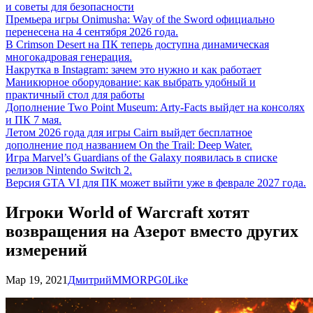
и советы для безопасности
Премьера игры Onimusha: Way of the Sword официально
перенесена на 4 сентября 2026 года.
В Crimson Desert на ПК теперь доступна динамическая
многокадровая генерация.
Накрутка в Instagram: зачем это нужно и как работает
Маникюрное оборудование: как выбрать удобный и
практичный стол для работы
Дополнение Two Point Museum: Arty-Facts выйдет на консолях
и ПК 7 мая.
Летом 2026 года для игры Cairn выйдет бесплатное
дополнение под названием On the Trail: Deep Water.
Игра Marvel’s Guardians of the Galaxy появилась в списке
релизов Nintendo Switch 2.
Версия GTA VI для ПК может выйти уже в феврале 2027 года.
Игроки World of Warcraft хотят
возвращения на Азерот вместо других
измерений
Мар 19, 2021
Дмитрий
MMORPG
0
Like