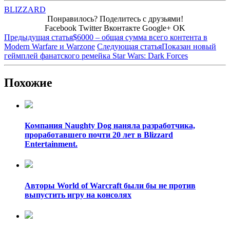
BLIZZARD
Понравилось? Поделитесь с друзьями!
Facebook
Twitter
Вконтакте
Google+
OK
Предыдущая статья
$6000 – общая сумма всего контента в
Modern Warfare и Warzone
Следующая статья
Показан новый
геймплей фанатского ремейка Star Wars: Dark Forces
Похожие
Компания Naughty Dog наняла разработчика,
проработавшего почти 20 лет в Blizzard
Entertainment.
Авторы World of Warcraft были бы не против
выпустить игру на консолях