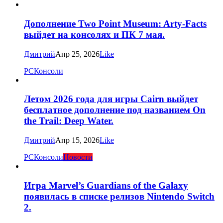
Дополнение Two Point Museum: Arty-Facts
выйдет на консолях и ПК 7 мая.
Дмитрий
Апр 25, 2026
Like
PC
Консоли
Летом 2026 года для игры Cairn выйдет
бесплатное дополнение под названием On
the Trail: Deep Water.
Дмитрий
Апр 15, 2026
Like
PC
Консоли
Новости
Игра Marvel’s Guardians of the Galaxy
появилась в списке релизов Nintendo Switch
2.