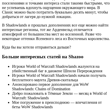
поселениями и точками интереса стали такими быстрыми, что
не успеваешь вдохнуть ощущения окружающего мира. В
Classic можно было потратить буквально десять минут, чтобы
добраться от лагеря до нужной локации.
В Shadowlands и прошлых дополнениях все еще можно найти
интересные регионы, тот же Арденвельд отличается
атмосферой от большинства мест во вселенной. Разве что
некоторые оттенки Ясеневого леса из Восточных королевства.
Куда бы вы хотели отправиться дальше?
Больше интересных статей на Shazoo
Игроки World of Warcraft Shadowlands жалуются на
убийственный баг в данжене Шпили Перерождения
Игроки World of Warcraft Shadowlands начали получать
бесплатного маунта Древня-скитальца
Анонсировано первое дополнение для WoW
Shadowlands: Chains of Domination
Добро пожаловать в Тёмные Земли — месяц в World of
Warcraft: Shadowlands
Мое погружение в преисподнюю — впечатления от
беты WoW Shadowlands