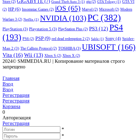
GIGABYTE
(7)
Store
(2)
gta
(2)
GTA VI
Grand Theft Auto 3
(1)
GTA Trilogy
(1)
iOS
(65)
HP
(6)
(2)
Insomniac Games
(2)
Marvel
(2)
Microsoft
(2)
Modern
PC
(382)
NVIDIA
(103)
Warfare 3
(2)
Netflix
(1)
PS4
PS3
(12)
PlayStation
(3)
Playstation 5
(3)
PlayStation Plus
(2)
(193)
PSP
(9)
Sony
(4)
Spider-
PS6
(2)
red dead redemption 2
(2)
Sable
(1)
UBISOFT
(166)
Man 2
(3)
TOSHIBA
(3)
The Callisto Protocol
(2)
Vita
(16)
Wii
(13)
Xbox S
(2)
Xbox X
(2)
2024© SMIMEDIA.RU | Копирование материалов строго
запрещено
Главная
Вход
Вход
Регистрация
Регистрация
Корзина
0
Авторизация
Регистрация
*
*