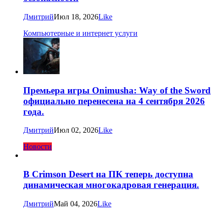
Дмитрий
Июл 18, 2026
Like
Компьютерные и интернет услуги
Премьера игры Onimusha: Way of the Sword
официально перенесена на 4 сентября 2026
года.
Дмитрий
Июл 02, 2026
Like
Новости
В Crimson Desert на ПК теперь доступна
динамическая многокадровая генерация.
Дмитрий
Май 04, 2026
Like