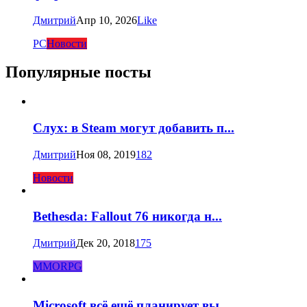
Дмитрий
Апр 10, 2026
Like
PC
Новости
Популярные посты
Слух: в Steam могут добавить п...
Дмитрий
Ноя 08, 2019
182
Новости
Bethesda: Fallout 76 никогда н...
Дмитрий
Дек 20, 2018
175
MMORPG
Microsoft всё ещё планирует вы...