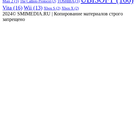
Man 2
(3)
TOSHIBA
(3)
The Callisto Protocol
(2)
Vita
(16)
Wii
(13)
Xbox S
(2)
Xbox X
(2)
2024© SMIMEDIA.RU | Копирование материалов строго
запрещено