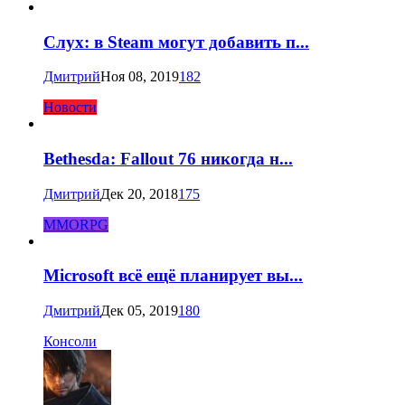
Слух: в Steam могут добавить п...
Дмитрий
Ноя 08, 2019
182
Новости
Bethesda: Fallout 76 никогда н...
Дмитрий
Дек 20, 2018
175
MMORPG
Microsoft всё ещё планирует вы...
Дмитрий
Дек 05, 2019
180
Консоли