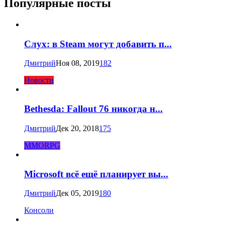
Популярные посты
Слух: в Steam могут добавить п...
Дмитрий
Ноя 08, 2019
182
Новости
Bethesda: Fallout 76 никогда н...
Дмитрий
Дек 20, 2018
175
MMORPG
Microsoft всё ещё планирует вы...
Дмитрий
Дек 05, 2019
180
Консоли