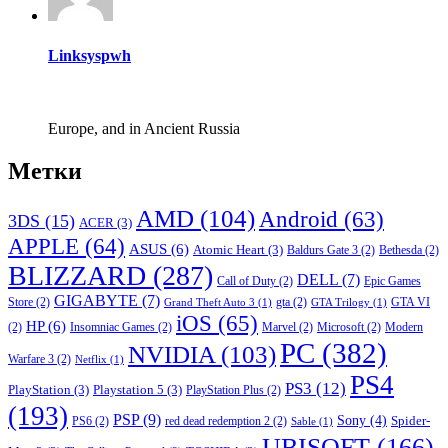
Linksyspwh
Europe, and in Ancient Russia
Метки
AMD
(104)
Android
(63)
3DS
(15)
ACER
(3)
APPLE
(64)
ASUS
(6)
Atomic Heart
(3)
Baldurs Gate 3
(2)
Bethesda
(2)
BLIZZARD
(287)
DELL
(7)
Call of Duty
(2)
Epic Games
GIGABYTE
(7)
Store
(2)
gta
(2)
GTA VI
Grand Theft Auto 3
(1)
GTA Trilogy
(1)
iOS
(65)
HP
(6)
(2)
Insomniac Games
(2)
Marvel
(2)
Microsoft
(2)
Modern
PC
(382)
NVIDIA
(103)
Warfare 3
(2)
Netflix
(1)
PS4
PS3
(12)
PlayStation
(3)
Playstation 5
(3)
PlayStation Plus
(2)
(193)
PSP
(9)
Sony
(4)
Spider-
PS6
(2)
red dead redemption 2
(2)
Sable
(1)
UBISOFT
(166)