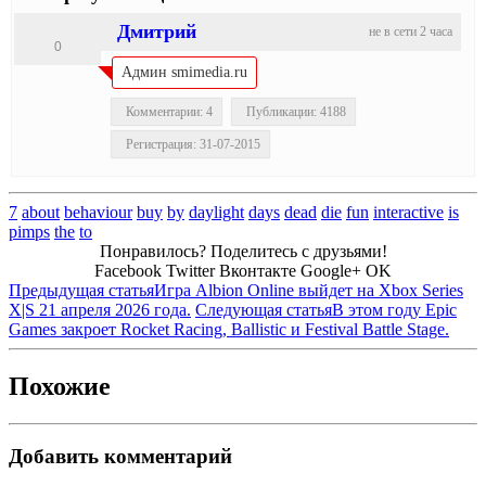
Дмитрий
не в сети 2 часа
0
Админ smimedia.ru
Комментарии: 4
Публикации: 4188
Регистрация: 31-07-2015
7
about
behaviour
buy
by
daylight
days
dead
die
fun
interactive
is
pimps
the
to
Понравилось? Поделитесь с друзьями!
Facebook
Twitter
Вконтакте
Google+
OK
Предыдущая статья
Игра Albion Online выйдет на Xbox Series
X|S 21 апреля 2026 года.
Следующая статья
В этом году Epic
Games закроет Rocket Racing, Ballistic и Festival Battle Stage.
Похожие
Добавить комментарий