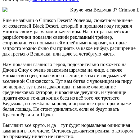
Ещё не забыли о Crimson Desert? Ролевом, сюжетном экшене
от создателей Black Desert, который в прошлом году поразил
многих своим размахом и качеством. На этот раз корейские
разработчики показали свежий рекламный трейлер,
сопроводив его новыми геймплейными кадрами, которые
запросто можно было бы принять за какое-нибудь расширение
для третьего Ведьмака, или даже за четвёртую часть.
Нам показали главного героя, подозрительно похожего на
Джона Сноу с очень знакомым шрамом на лице, а также
множество сцен, такое впечатление, взятых из ведьмачьей
вселенной Сапковского. Тут вам битва с чудовищем на пиру
во дворце, тут вам и дракониды, и милое очарование
средневековых хуторов, и красивые девушки, и чудовище –
практически точная копия беса из всё того же третьего
Ведьмака, и служба на короля, и огромные просторы и даже
белая лошадь. Не стоит удивляться, если её будут звать
Краснопёрка или Щука.
Выглядит всё круто, и да – тут будет нормальная одиночная
кампания в том числе. Осталось дождаться релиза, о котором
по-прежнему ничего не известно.