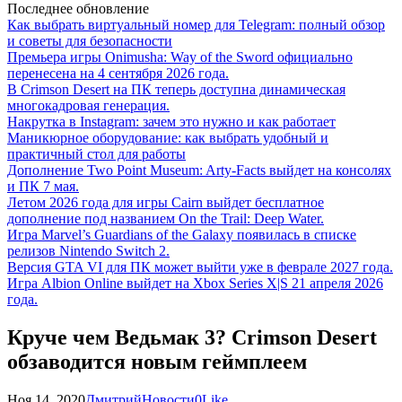
Последнее обновление
Как выбрать виртуальный номер для Telegram: полный обзор
и советы для безопасности
Премьера игры Onimusha: Way of the Sword официально
перенесена на 4 сентября 2026 года.
В Crimson Desert на ПК теперь доступна динамическая
многокадровая генерация.
Накрутка в Instagram: зачем это нужно и как работает
Маникюрное оборудование: как выбрать удобный и
практичный стол для работы
Дополнение Two Point Museum: Arty-Facts выйдет на консолях
и ПК 7 мая.
Летом 2026 года для игры Cairn выйдет бесплатное
дополнение под названием On the Trail: Deep Water.
Игра Marvel’s Guardians of the Galaxy появилась в списке
релизов Nintendo Switch 2.
Версия GTA VI для ПК может выйти уже в феврале 2027 года.
Игра Albion Online выйдет на Xbox Series X|S 21 апреля 2026
года.
Круче чем Ведьмак 3? Crimson Desert
обзаводится новым геймплеем
Ноя 14, 2020
Дмитрий
Новости
0
Like