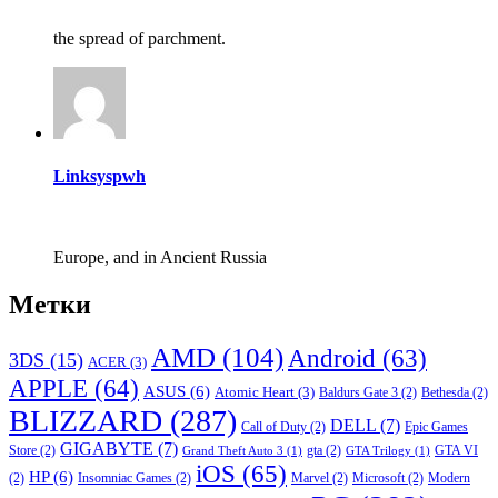
the spread of parchment.
Linksyspwh
Europe, and in Ancient Russia
Метки
AMD
(104)
Android
(63)
3DS
(15)
ACER
(3)
APPLE
(64)
ASUS
(6)
Atomic Heart
(3)
Baldurs Gate 3
(2)
Bethesda
(2)
BLIZZARD
(287)
DELL
(7)
Call of Duty
(2)
Epic Games
GIGABYTE
(7)
Store
(2)
gta
(2)
GTA VI
Grand Theft Auto 3
(1)
GTA Trilogy
(1)
iOS
(65)
HP
(6)
(2)
Insomniac Games
(2)
Marvel
(2)
Microsoft
(2)
Modern