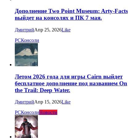
Дополнение Two Point Museum: Arty-Facts
выйдет на консолях и ПК 7 мая.
Дмитрий
Апр 25, 2026
Like
PC
Консоли
Летом 2026 года для игры Cairn выйдет
бесплатное дополнение под названием On
the Trail: Deep Water.
Дмитрий
Апр 15, 2026
Like
PC
Консоли
Новости