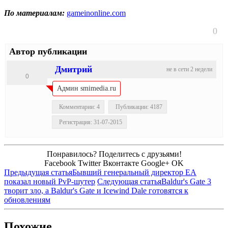
По материалам:
gameinonline.com
0
Автор публикации
Дмитрий
не в сети 2 недели
0
Админ smimedia.ru
Комментарии: 4
Публикации: 4187
Регистрация: 31-07-2015
Понравилось? Поделитесь с друзьями!
Facebook
Twitter
Вконтакте
Google+
OK
Предыдущая статья
Бывший генеральный директор EA
показал новый PvP-шутер
Следующая статья
Baldur's Gate 3
творит зло, а Baldur's Gate и Icewind Dale готовятся к
обновлениям
Похожие