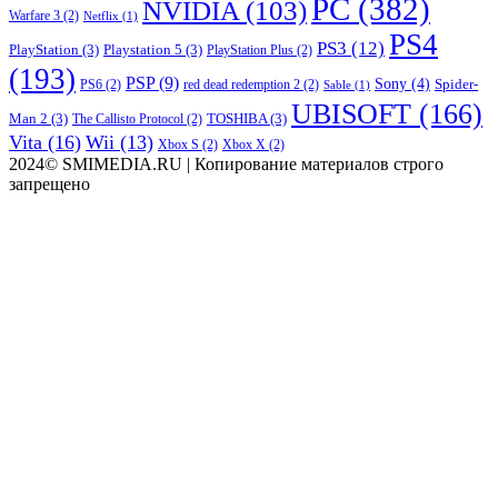
PC
(382)
NVIDIA
(103)
Warfare 3
(2)
Netflix
(1)
PS4
PS3
(12)
PlayStation
(3)
Playstation 5
(3)
PlayStation Plus
(2)
(193)
PSP
(9)
Sony
(4)
Spider-
PS6
(2)
red dead redemption 2
(2)
Sable
(1)
UBISOFT
(166)
Man 2
(3)
TOSHIBA
(3)
The Callisto Protocol
(2)
Vita
(16)
Wii
(13)
Xbox S
(2)
Xbox X
(2)
2024© SMIMEDIA.RU | Копирование материалов строго
запрещено