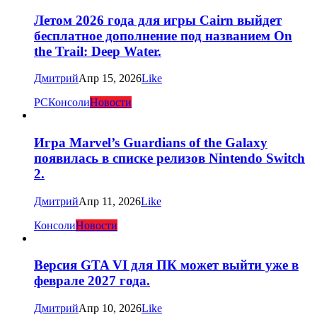
Летом 2026 года для игры Cairn выйдет
бесплатное дополнение под названием On
the Trail: Deep Water.
Дмитрий
Апр 15, 2026
Like
PC
Консоли
Новости
Игра Marvel’s Guardians of the Galaxy
появилась в списке релизов Nintendo Switch
2.
Дмитрий
Апр 11, 2026
Like
Консоли
Новости
Версия GTA VI для ПК может выйти уже в
феврале 2027 года.
Дмитрий
Апр 10, 2026
Like