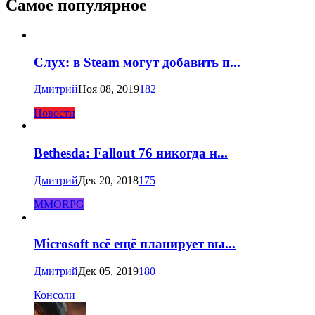
Самое популярное
Слух: в Steam могут добавить п...
Дмитрий
Ноя 08, 2019
182
Новости
Bethesda: Fallout 76 никогда н...
Дмитрий
Дек 20, 2018
175
MMORPG
Microsoft всё ещё планирует вы...
Дмитрий
Дек 05, 2019
180
Консоли