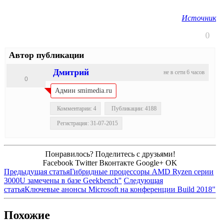
Источник
0
Автор публикации
Дмитрий
не в сети 6 часов
0
Админ smimedia.ru
Комментарии: 4
Публикации: 4188
Регистрация: 31-07-2015
Понравилось? Поделитесь с друзьями!
Facebook
Twitter
Вконтакте
Google+
OK
Предыдущая статья
Гибридные процессоры AMD Ryzen серии
3000U замечены в базе Geekbench"
Следующая
статья
Ключевые анонсы Microsoft на конференции Build 2018"
Похожие