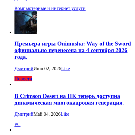
Компьютерные и интернет услуги
Премьера игры Onimusha: Way of the Sword
официально перенесена на 4 сентября 2026
года.
Дмитрий
Июл 02, 2026
Like
Новости
В Crimson Desert на ПК теперь доступна
динамическая многокадровая генерация.
Дмитрий
Май 04, 2026
Like
PC