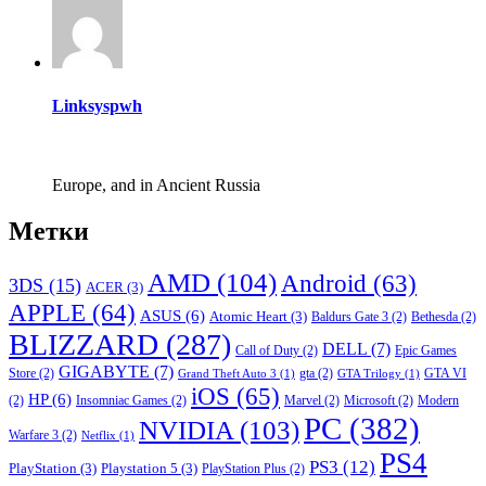
Linksyspwh
Europe, and in Ancient Russia
Метки
AMD
(104)
Android
(63)
3DS
(15)
ACER
(3)
APPLE
(64)
ASUS
(6)
Atomic Heart
(3)
Baldurs Gate 3
(2)
Bethesda
(2)
BLIZZARD
(287)
DELL
(7)
Call of Duty
(2)
Epic Games
GIGABYTE
(7)
Store
(2)
gta
(2)
GTA VI
Grand Theft Auto 3
(1)
GTA Trilogy
(1)
iOS
(65)
HP
(6)
(2)
Insomniac Games
(2)
Marvel
(2)
Microsoft
(2)
Modern
PC
(382)
NVIDIA
(103)
Warfare 3
(2)
Netflix
(1)
PS4
PS3
(12)
PlayStation
(3)
Playstation 5
(3)
PlayStation Plus
(2)