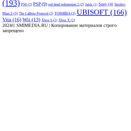
(193)
PSP
(9)
Sony
(4)
Spider-
PS6
(2)
red dead redemption 2
(2)
Sable
(1)
UBISOFT
(166)
Man 2
(3)
TOSHIBA
(3)
The Callisto Protocol
(2)
Vita
(16)
Wii
(13)
Xbox S
(2)
Xbox X
(2)
2024© SMIMEDIA.RU | Копирование материалов строго
запрещено