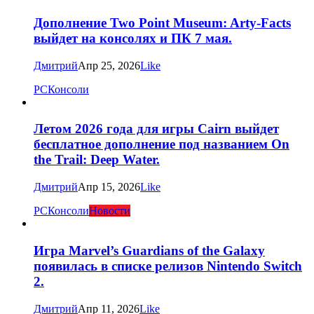
Дополнение Two Point Museum: Arty-Facts
выйдет на консолях и ПК 7 мая.
Дмитрий
Апр 25, 2026
Like
PC
Консоли
Летом 2026 года для игры Cairn выйдет
бесплатное дополнение под названием On
the Trail: Deep Water.
Дмитрий
Апр 15, 2026
Like
PC
Консоли
Новости
Игра Marvel’s Guardians of the Galaxy
появилась в списке релизов Nintendo Switch
2.
Дмитрий
Апр 11, 2026
Like