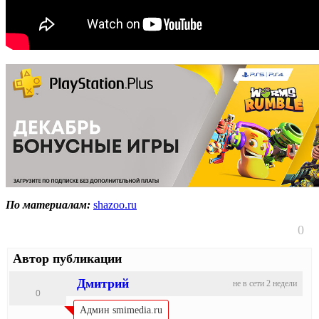
По материалам:
shazoo.ru
0
Автор публикации
Дмитрий
не в сети 2 недели
0
Админ smimedia.ru