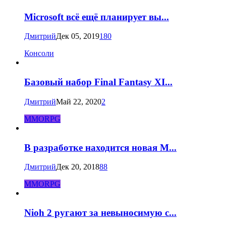
Microsoft всё ещё планирует вы...
Дмитрий
Дек 05, 2019
180
Консоли
Базовый набор Final Fantasy XI...
Дмитрий
Май 22, 2020
2
MMORPG
В разработке находится новая M...
Дмитрий
Дек 20, 2018
88
MMORPG
Nioh 2 ругают за невыносимую с...