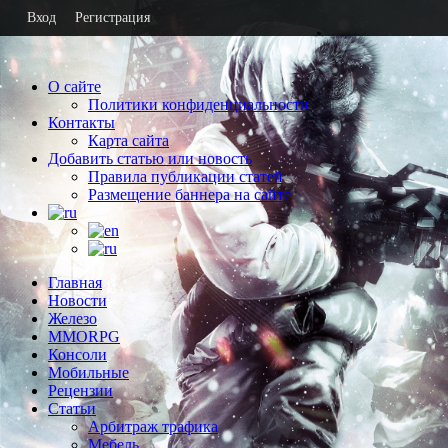
Вход
Регистрация
О сайте
Политики конфиденциальности
Контакты
Карта сайта
Добавить статью или новость
Правила публикации статей
Размещение баннера на сайте
Главная
Новости
Железо
MMORPG
Консоли
Мобильные
Рецензии
Статьи
Арбитраж трафика
Мебель