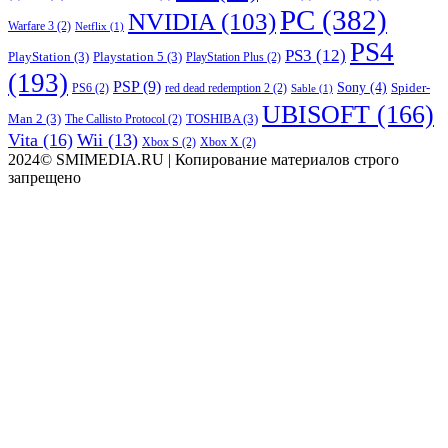
PC
(382)
NVIDIA
(103)
Warfare 3
(2)
Netflix
(1)
PS4
PS3
(12)
PlayStation
(3)
Playstation 5
(3)
PlayStation Plus
(2)
(193)
PSP
(9)
Sony
(4)
Spider-
PS6
(2)
red dead redemption 2
(2)
Sable
(1)
UBISOFT
(166)
Man 2
(3)
TOSHIBA
(3)
The Callisto Protocol
(2)
Vita
(16)
Wii
(13)
Xbox S
(2)
Xbox X
(2)
2024© SMIMEDIA.RU | Копирование материалов строго
запрещено