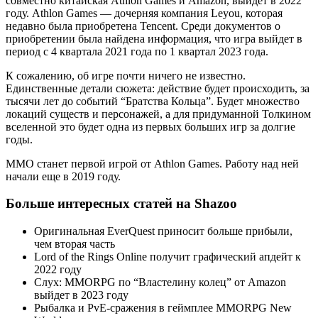
совместно китайская Athlon Games и Amazon, выйдет в 2022
году. Athlon Games — дочерняя компания Leyou, которая
недавно была приобретена Tencent. Среди документов о
приобретении была найдена информация, что игра выйдет в
период с 4 квартала 2021 года по 1 квартал 2023 года.
К сожалению, об игре почти ничего не известно.
Единственные детали сюжета: действие будет происходить, за
тысячи лет до событий “Братства Кольца”. Будет множество
локаций существ и персонажей, а для придуманной Толкином
вселенной это будет одна из первых больших игр за долгие
годы.
MMO станет первой игрой от Athlon Games. Работу над ней
начали еще в 2019 году.
Больше интересных статей на Shazoo
Оригинальная EverQuest приносит больше прибыли,
чем вторая часть
Lord of the Rings Online получит графический апдейт к
2022 году
Слух: MMORPG по “Властелину колец” от Amazon
выйдет в 2023 году
Рыбалка и PvE-сражения в геймплее MMORPG New