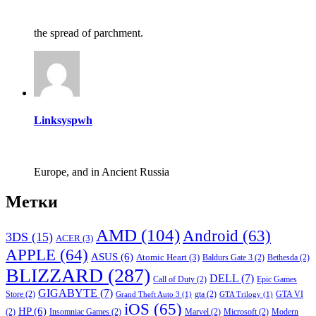
the spread of parchment.
Linksyspwh
Europe, and in Ancient Russia
Метки
AMD
(104)
Android
(63)
3DS
(15)
ACER
(3)
APPLE
(64)
ASUS
(6)
Atomic Heart
(3)
Baldurs Gate 3
(2)
Bethesda
(2)
BLIZZARD
(287)
DELL
(7)
Call of Duty
(2)
Epic Games
GIGABYTE
(7)
Store
(2)
gta
(2)
GTA VI
Grand Theft Auto 3
(1)
GTA Trilogy
(1)
iOS
(65)
HP
(6)
(2)
Insomniac Games
(2)
Marvel
(2)
Microsoft
(2)
Modern