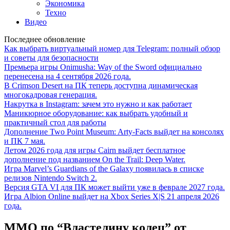
Экономика
Техно
Видео
Последнее обновление
Как выбрать виртуальный номер для Telegram: полный обзор
и советы для безопасности
Премьера игры Onimusha: Way of the Sword официально
перенесена на 4 сентября 2026 года.
В Crimson Desert на ПК теперь доступна динамическая
многокадровая генерация.
Накрутка в Instagram: зачем это нужно и как работает
Маникюрное оборудование: как выбрать удобный и
практичный стол для работы
Дополнение Two Point Museum: Arty-Facts выйдет на консолях
и ПК 7 мая.
Летом 2026 года для игры Cairn выйдет бесплатное
дополнение под названием On the Trail: Deep Water.
Игра Marvel’s Guardians of the Galaxy появилась в списке
релизов Nintendo Switch 2.
Версия GTA VI для ПК может выйти уже в феврале 2027 года.
Игра Albion Online выйдет на Xbox Series X|S 21 апреля 2026
года.
MMO по “Властелину колец” от