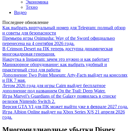
Экономика
Техно
Видео
Последнее обновление
Как выбрать виртуальный номер для Telegram: полный обзор
и советы для безопасности
Премьера игры Onimusha: Way of the Sword официально
перенесена на 4 сентября 2026 года.
В Crimson Desert на ПК теперь доступна динамическая
многокадровая генерация.
Накрутка в Instagram: зачем это нужно и как работает
Маникюрное оборудование: как выбрать удобный и
практичный стол для работы
Дополнение Two Point Museum: Arty-Facts выйдет на консолях
и ПК 7 мая.
Летом 2026 года для игры Cairn выйдет бесплатное
дополнение под названием On the Trail: Deep Water.
Игра Marvel’s Guardians of the Galaxy появилась в списке
релизов Nintendo Switch 2.
Версия GTA VI для ПК может выйти уже в феврале 2027 года.
Игра Albion Online выйдет на Xbox Series X|S 21 апреля 2026
года.
Многомиллиардные убытки Disney