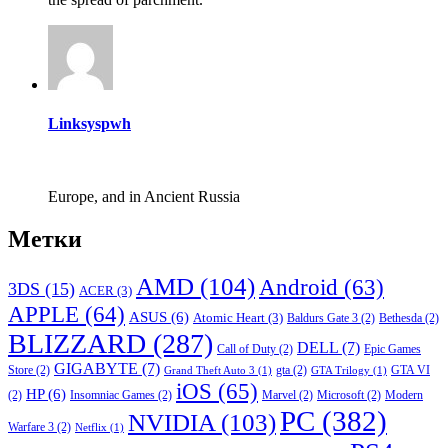
Linksyspwh
Europe, and in Ancient Russia
Метки
AMD
(104)
Android
(63)
3DS
(15)
ACER
(3)
APPLE
(64)
ASUS
(6)
Atomic Heart
(3)
Baldurs Gate 3
(2)
Bethesda
(2)
BLIZZARD
(287)
DELL
(7)
Call of Duty
(2)
Epic Games
GIGABYTE
(7)
Store
(2)
gta
(2)
GTA VI
Grand Theft Auto 3
(1)
GTA Trilogy
(1)
iOS
(65)
HP
(6)
(2)
Insomniac Games
(2)
Marvel
(2)
Microsoft
(2)
Modern
PC
(382)
NVIDIA
(103)
Warfare 3
(2)
Netflix
(1)