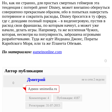
Но, как ни странно, для простых смертных геймеров эта
тенденция с потерей денег Disney, может внезапно обернуться
совершенно прекрасным образом, ибо в попытках наверстать
потерянное и сократить расходы, Disney бросится в ту сферу,
где с доходами полный порядок – в видеоигровую, пустив в
расход свои франшизы, по которым начнут, а может уже
начали, делать игры. Например, та же вселенная Чужих,
которая, несмотря на популярность, заброшена игровыми
разработчиками. Туда же идёт Индиана Джонс, Пираты
Карибского Моря, или та же Планета Обезьян.
По материалам:
gameinonline.com
0
Автор публикации
Дмитрий
не в сети 2 недели
0
Админ smimedia.ru
Комментарии: 4
Публикации: 4187
Регистрация: 31-07-2015