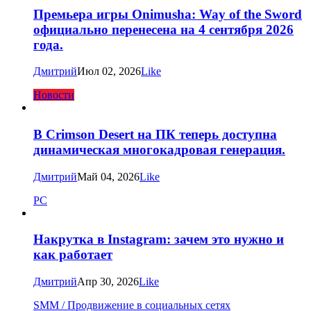
Премьера игры Onimusha: Way of the Sword
официально перенесена на 4 сентября 2026
года.
Дмитрий
Июл 02, 2026
Like
Новости
В Crimson Desert на ПК теперь доступна
динамическая многокадровая генерация.
Дмитрий
Май 04, 2026
Like
PC
Накрутка в Instagram: зачем это нужно и
как работает
Дмитрий
Апр 30, 2026
Like
SMM / Продвижение в социальных сетях