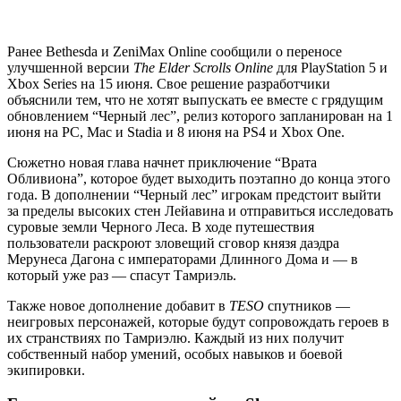
Ранее Bethesda и ZeniMax Online сообщили о переносе
улучшенной версии
The Elder Scrolls Online
для PlayStation 5 и
Xbox Series на 15 июня. Свое решение разработчики
объяснили тем, что не хотят выпускать ее вместе с грядущим
обновлением “Черный лес”, релиз которого запланирован на 1
июня на PC, Mac и Stadia и 8 июня на PS4 и Xbox One.
Сюжетно новая глава начнет приключение “Врата
Обливиона”, которое будет выходить поэтапно до конца этого
года. В дополнении “Черный лес” игрокам предстоит выйти
за пределы высоких стен Лейавина и отправиться исследовать
суровые земли Черного Леса. В ходе путешествия
пользователи раскроют зловещий сговор князя даэдра
Мерунеса Дагона с императорами Длинного Дома и — в
который уже раз — спасут Тамриэль.
Также новое дополнение добавит в
TESO
спутников —
неигровых персонажей, которые будут сопровождать героев в
их странствиях по Тамриэлю. Каждый из них получит
собственный набор умений, особых навыков и боевой
экипировки.