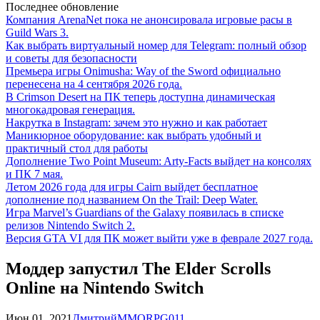
Последнее обновление
Компания ArenaNet пока не анонсировала игровые расы в
Guild Wars 3.
Как выбрать виртуальный номер для Telegram: полный обзор
и советы для безопасности
Премьера игры Onimusha: Way of the Sword официально
перенесена на 4 сентября 2026 года.
В Crimson Desert на ПК теперь доступна динамическая
многокадровая генерация.
Накрутка в Instagram: зачем это нужно и как работает
Маникюрное оборудование: как выбрать удобный и
практичный стол для работы
Дополнение Two Point Museum: Arty-Facts выйдет на консолях
и ПК 7 мая.
Летом 2026 года для игры Cairn выйдет бесплатное
дополнение под названием On the Trail: Deep Water.
Игра Marvel’s Guardians of the Galaxy появилась в списке
релизов Nintendo Switch 2.
Версия GTA VI для ПК может выйти уже в феврале 2027 года.
Моддер запустил The Elder Scrolls
Online на Nintendo Switch
Июн 01, 2021
Дмитрий
MMORPG
0
11