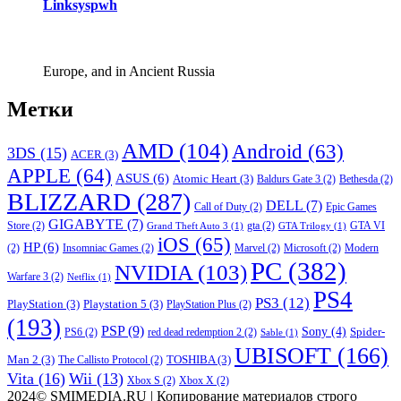
Linksyspwh
Europe, and in Ancient Russia
Метки
AMD
(104)
Android
(63)
3DS
(15)
ACER
(3)
APPLE
(64)
ASUS
(6)
Atomic Heart
(3)
Baldurs Gate 3
(2)
Bethesda
(2)
BLIZZARD
(287)
DELL
(7)
Call of Duty
(2)
Epic Games
GIGABYTE
(7)
Store
(2)
gta
(2)
GTA VI
Grand Theft Auto 3
(1)
GTA Trilogy
(1)
iOS
(65)
HP
(6)
(2)
Insomniac Games
(2)
Marvel
(2)
Microsoft
(2)
Modern
PC
(382)
NVIDIA
(103)
Warfare 3
(2)
Netflix
(1)
PS4
PS3
(12)
PlayStation
(3)
Playstation 5
(3)
PlayStation Plus
(2)
(193)
PSP
(9)
Sony
(4)
Spider-
PS6
(2)
red dead redemption 2
(2)
Sable
(1)
UBISOFT
(166)
Man 2
(3)
TOSHIBA
(3)
The Callisto Protocol
(2)
Vita
(16)
Wii
(13)
Xbox S
(2)
Xbox X
(2)
2024© SMIMEDIA.RU | Копирование материалов строго