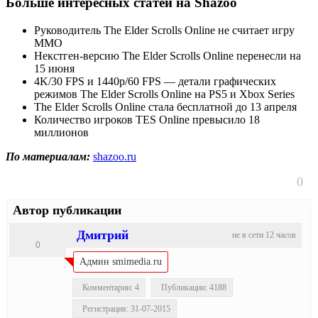
Больше интересных статей на Shazoo
Руководитель The Elder Scrolls Online не считает игру
MMO
Некстген-версию The Elder Scrolls Online перенесли на
15 июня
4K/30 FPS и 1440p/60 FPS — детали графических
режимов The Elder Scrolls Online на PS5 и Xbox Series
The Elder Scrolls Online стала бесплатной до 13 апреля
Количество игроков TES Online превысило 18
миллионов
По материалам:
shazoo.ru
0
Автор публикации
Дмитрий
не в сети 12 часов
0
Админ smimedia.ru
Комментарии: 4
Публикации: 4188
Регистрация: 31-07-2015