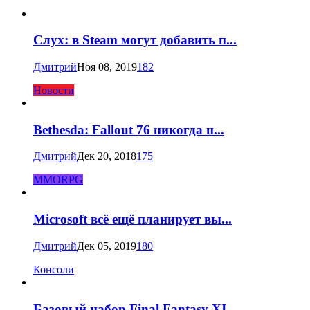
Слух: в Steam могут добавить п...
Дмитрий
Ноя 08, 2019
182
Новости
Bethesda: Fallout 76 никогда н...
Дмитрий
Дек 20, 2018
175
MMORPG
Microsoft всё ещё планирует вы...
Дмитрий
Дек 05, 2019
180
Консоли
Базовый набор Final Fantasy XI...