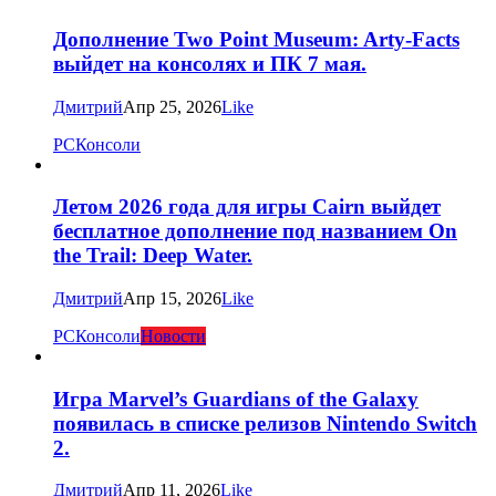
Дополнение Two Point Museum: Arty-Facts
выйдет на консолях и ПК 7 мая.
Дмитрий
Апр 25, 2026
Like
PC
Консоли
Летом 2026 года для игры Cairn выйдет
бесплатное дополнение под названием On
the Trail: Deep Water.
Дмитрий
Апр 15, 2026
Like
PC
Консоли
Новости
Игра Marvel’s Guardians of the Galaxy
появилась в списке релизов Nintendo Switch
2.
Дмитрий
Апр 11, 2026
Like