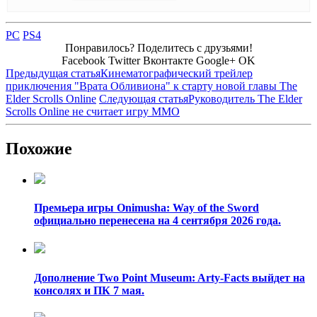
PC
PS4
Понравилось? Поделитесь с друзьями!
Facebook
Twitter
Вконтакте
Google+
OK
Предыдущая статья
Кинематографический трейлер
приключения "Врата Обливиона" к старту новой главы The
Elder Scrolls Online
Следующая статья
Руководитель The Elder
Scrolls Online не считает игру MMO
Похожие
Премьера игры Onimusha: Way of the Sword
официально перенесена на 4 сентября 2026 года.
Дополнение Two Point Museum: Arty-Facts выйдет на
консолях и ПК 7 мая.