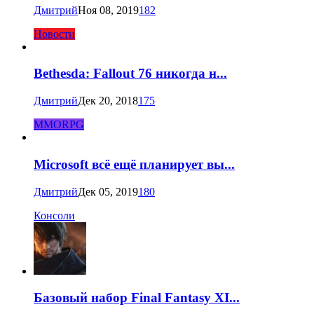
Дмитрий
Ноя 08, 2019
182
Новости
Bethesda: Fallout 76 никогда н...
Дмитрий
Дек 20, 2018
175
MMORPG
Microsoft всё ещё планирует вы...
Дмитрий
Дек 05, 2019
180
Консоли
Базовый набор Final Fantasy XI...