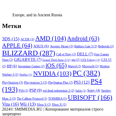
Europe, and in Ancient Russia
Метки
AMD
(104)
Android
(63)
3DS
(15)
ACER
(3)
APPLE
(64)
ASUS
(6)
Atomic Heart
(3)
Baldurs Gate 3
(2)
Bethesda
(2)
BLIZZARD
(287)
DELL
(7)
Call of Duty
(2)
Epic Games
GIGABYTE
(7)
Store
(2)
gta
(2)
GTA VI
Grand Theft Auto 3
(1)
GTA Trilogy
(1)
iOS
(65)
HP
(6)
(2)
Insomniac Games
(2)
Marvel
(2)
Microsoft
(2)
Modern
PC
(382)
NVIDIA
(103)
Warfare 3
(2)
Netflix
(1)
PS4
PS3
(12)
PlayStation
(3)
Playstation 5
(3)
PlayStation Plus
(2)
(193)
PSP
(9)
Sony
(4)
Spider-
PS6
(2)
red dead redemption 2
(2)
Sable
(1)
UBISOFT
(166)
Man 2
(3)
TOSHIBA
(3)
The Callisto Protocol
(2)
Vita
(16)
Wii
(13)
Xbox S
(2)
Xbox X
(2)
2024© SMIMEDIA.RU | Копирование материалов строго
запрещено