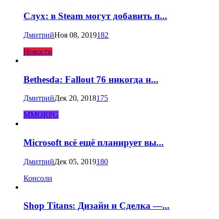
Слух: в Steam могут добавить п...
Дмитрий
Ноя 08, 2019
182
Новости
Bethesda: Fallout 76 никогда н...
Дмитрий
Дек 20, 2018
175
MMORPG
Microsoft всё ещё планирует вы...
Дмитрий
Дек 05, 2019
180
Консоли
Shop Titans: Дизайн и Сделка —...