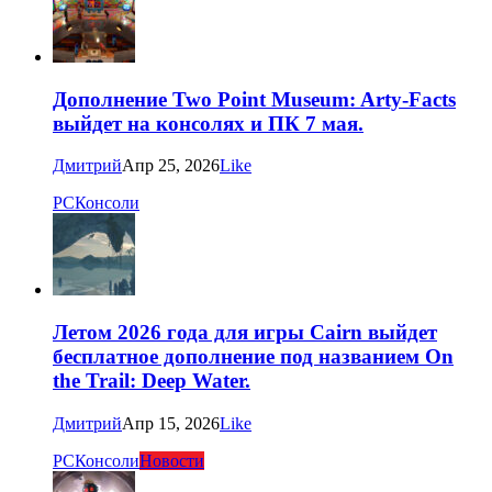
Дополнение Two Point Museum: Arty-Facts
выйдет на консолях и ПК 7 мая.
Дмитрий
Апр 25, 2026
Like
PC
Консоли
Летом 2026 года для игры Cairn выйдет
бесплатное дополнение под названием On
the Trail: Deep Water.
Дмитрий
Апр 15, 2026
Like
PC
Консоли
Новости