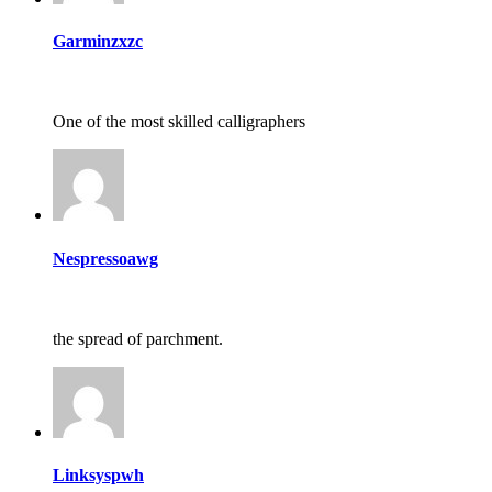
Garminzxzc
One of the most skilled calligraphers
Nespressoawg
the spread of parchment.
Linksyspwh