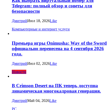
Как выбрать виртуальный номер для
Telegram: полный обзор и советы для
безопасности
Дмитрий
Июл 18, 2026
Like
Компьютерные и интернет услуги
Премьера игры Onimusha: Way of the Sword
официально перенесена на 4 сентября 2026
года.
Дмитрий
Июл 02, 2026
Like
Новости
В Crimson Desert на ПК теперь доступна
динамическая многокадровая генерация.
Дмитрий
Май 04, 2026
Like
PC