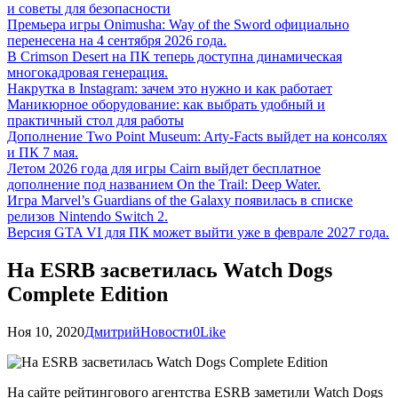
и советы для безопасности
Премьера игры Onimusha: Way of the Sword официально
перенесена на 4 сентября 2026 года.
В Crimson Desert на ПК теперь доступна динамическая
многокадровая генерация.
Накрутка в Instagram: зачем это нужно и как работает
Маникюрное оборудование: как выбрать удобный и
практичный стол для работы
Дополнение Two Point Museum: Arty-Facts выйдет на консолях
и ПК 7 мая.
Летом 2026 года для игры Cairn выйдет бесплатное
дополнение под названием On the Trail: Deep Water.
Игра Marvel’s Guardians of the Galaxy появилась в списке
релизов Nintendo Switch 2.
Версия GTA VI для ПК может выйти уже в феврале 2027 года.
На ESRB засветилась Watch Dogs
Complete Edition
Ноя 10, 2020
Дмитрий
Новости
0
Like
На сайте рейтингового агентства ESRB заметили Watch Dogs