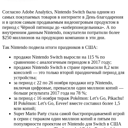
Согласно Adobe Analytics, Nintendo Switch была одним из
самых покупаемых товаров в интернете в День благодарения
и в целом самым продаваемым видеоигровым продуктом в
период с Чёрной пятницы до «киберпонедельника». А по
внутренним данным Nintendo, покупатели потратили более
$250 миллионов на продукцию компании в эти дни.
Так Nintendo подвела итоги праздников в США:
продажи Nintendo Switch выросли на 115 % по
сравнению с аналогичным периодом в 2017 году;
продажи Nintendo Switch в стране превысили 8,2 млн
консолей — это только второй праздничный период для
устройства;
за период с 22 по 26 ноября продажи игр Nintendo,
включая цифровые, превысили один миллион копий —
больше результата 2017 года на 78 %;
за период с 16 ноября тираж Pokémon: Let’s Go, Pikachu!
И Pokémon: Let’s Go, Eevee! вместе составил более 1,5
млн копий;
Super Mario Party стала самой быстропродаваемой игрой
в серии с тиражом один миллион копий и пятым по
популярности проектом от Nintendo для Switch в США