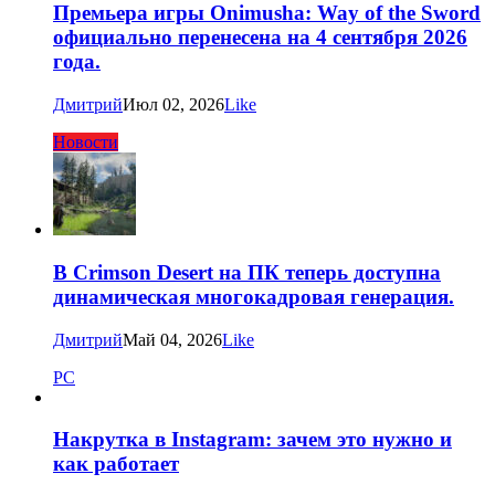
Премьера игры Onimusha: Way of the Sword
официально перенесена на 4 сентября 2026
года.
Дмитрий
Июл 02, 2026
Like
Новости
В Crimson Desert на ПК теперь доступна
динамическая многокадровая генерация.
Дмитрий
Май 04, 2026
Like
PC
Накрутка в Instagram: зачем это нужно и
как работает