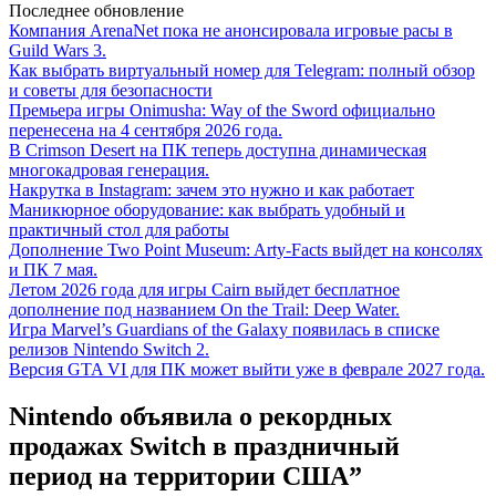
Последнее обновление
Компания ArenaNet пока не анонсировала игровые расы в
Guild Wars 3.
Как выбрать виртуальный номер для Telegram: полный обзор
и советы для безопасности
Премьера игры Onimusha: Way of the Sword официально
перенесена на 4 сентября 2026 года.
В Crimson Desert на ПК теперь доступна динамическая
многокадровая генерация.
Накрутка в Instagram: зачем это нужно и как работает
Маникюрное оборудование: как выбрать удобный и
практичный стол для работы
Дополнение Two Point Museum: Arty-Facts выйдет на консолях
и ПК 7 мая.
Летом 2026 года для игры Cairn выйдет бесплатное
дополнение под названием On the Trail: Deep Water.
Игра Marvel’s Guardians of the Galaxy появилась в списке
релизов Nintendo Switch 2.
Версия GTA VI для ПК может выйти уже в феврале 2027 года.
Nintendo объявила о рекордных
продажах Switch в праздничный
период на территории США”