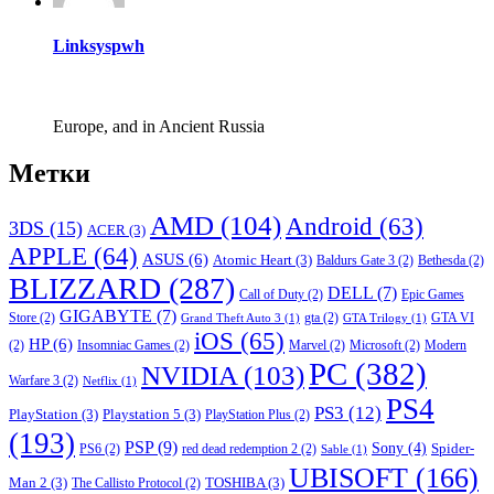
Linksyspwh
Europe, and in Ancient Russia
Метки
AMD
(104)
Android
(63)
3DS
(15)
ACER
(3)
APPLE
(64)
ASUS
(6)
Atomic Heart
(3)
Baldurs Gate 3
(2)
Bethesda
(2)
BLIZZARD
(287)
DELL
(7)
Call of Duty
(2)
Epic Games
GIGABYTE
(7)
Store
(2)
gta
(2)
GTA VI
Grand Theft Auto 3
(1)
GTA Trilogy
(1)
iOS
(65)
HP
(6)
(2)
Insomniac Games
(2)
Marvel
(2)
Microsoft
(2)
Modern
PC
(382)
NVIDIA
(103)
Warfare 3
(2)
Netflix
(1)
PS4
PS3
(12)
PlayStation
(3)
Playstation 5
(3)
PlayStation Plus
(2)
(193)
PSP
(9)
Sony
(4)
Spider-
PS6
(2)
red dead redemption 2
(2)
Sable
(1)
UBISOFT
(166)
Man 2
(3)
TOSHIBA
(3)
The Callisto Protocol
(2)