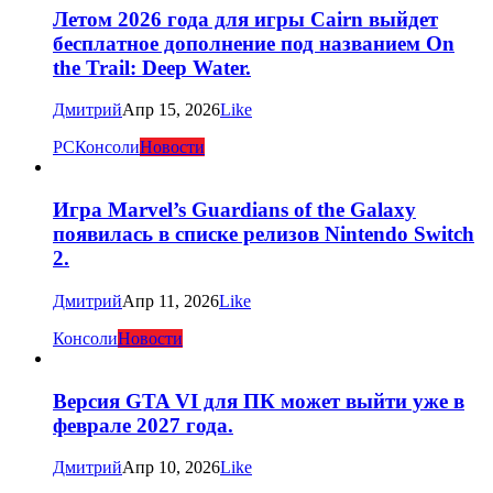
Летом 2026 года для игры Cairn выйдет
бесплатное дополнение под названием On
the Trail: Deep Water.
Дмитрий
Апр 15, 2026
Like
PC
Консоли
Новости
Игра Marvel’s Guardians of the Galaxy
появилась в списке релизов Nintendo Switch
2.
Дмитрий
Апр 11, 2026
Like
Консоли
Новости
Версия GTA VI для ПК может выйти уже в
феврале 2027 года.
Дмитрий
Апр 10, 2026
Like