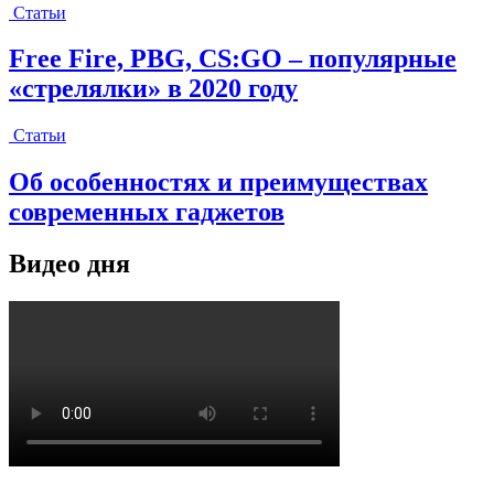
Статьи
Free Fire, PBG, CS:GO – популярные
«стрелялки» в 2020 году
Статьи
Об особенностях и преимуществах
современных гаджетов
Видео дня