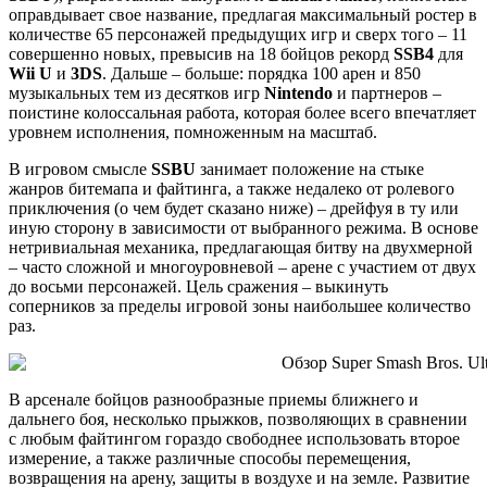
оправдывает свое название, предлагая максимальный ростер в
количестве 65 персонажей предыдущих игр и сверх того – 11
совершенно новых, превысив на 18 бойцов рекорд
SSB4
для
Wii U
и
3DS
. Дальше – больше: порядка 100 арен и 850
музыкальных тем из десятков игр
Nintendo
и партнеров –
поистине колоссальная работа, которая более всего впечатляет
уровнем исполнения, помноженным на масштаб.
В игровом смысле
SSBU
занимает положение на стыке
жанров битемапа и файтинга, а также недалеко от ролевого
приключения (о чем будет сказано ниже) – дрейфуя в ту или
иную сторону в зависимости от выбранного режима. В основе
нетривиальная механика, предлагающая битву на двухмерной
– часто сложной и многоуровневой – арене с участием от двух
до восьми персонажей. Цель сражения – выкинуть
соперников за пределы игровой зоны наибольшее количество
раз.
В арсенале бойцов разнообразные приемы ближнего и
дальнего боя, несколько прыжков, позволяющих в сравнении
с любым файтингом гораздо свободнее использовать второе
измерение, а также различные способы перемещения,
возвращения на арену, защиты в воздухе и на земле. Развитие