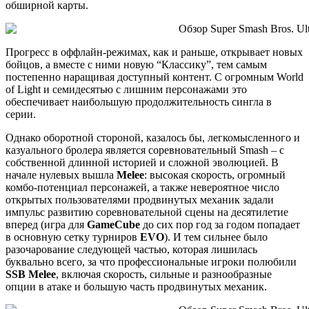
обширной карты.
Прогресс в оффлайн-режимах, как и раньше, открывает новых
бойцов, а вместе с ними новую “Классику”, тем самым
постепенно наращивая доступный контент. С огромным World
of Light и семидесятью с лишним персонажами это
обеспечивает наибольшую продолжительность сингла в
серии.
Однако оборотной стороной, казалось бы, легкомысленного и
казуального бролера является соревновательный Smash – с
собственной длинной историей и сложной эволюцией. В
начале нулевых вышла
Melee
: высокая скорость, огромный
комбо-потенциал персонажей, а также невероятное число
открытых пользователями продвинутых механик задали
импульс развитию соревновательной сцены на десятилетие
вперед (игра для
GameCube
до сих пор год за годом попадает
в основную сетку турниров
EVO
). И тем сильнее было
разочарование следующей частью, которая лишилась
буквально всего, за что профессиональные игроки полюбили
SSB Melee
, включая скорость, сильные и разнообразные
опции в атаке и большую часть продвинутых механик.