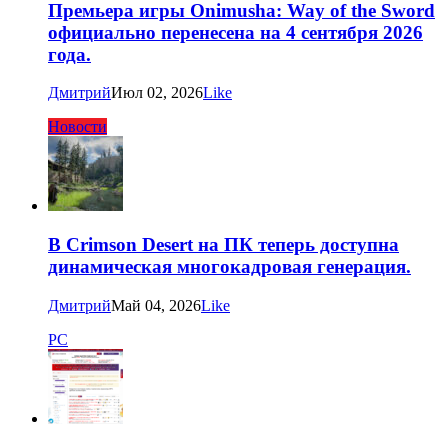
Премьера игры Onimusha: Way of the Sword
официально перенесена на 4 сентября 2026
года.
Дмитрий
Июл 02, 2026
Like
Новости
В Crimson Desert на ПК теперь доступна
динамическая многокадровая генерация.
Дмитрий
Май 04, 2026
Like
PC