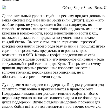
Дополнительный уровень глубины режиму придает довольно
емкая система под названием Spirits (или “Духи”). Духи – это
особые герои, не участвующие в битвах напрямую, но
способные менять характеристики бойцов, давать им новые
качества и возможности, вроде невосприимчивости к яду,
высокого прыжка или предмета по умолчанию в начале
каждой битвы. Вместе с тем, это альтернатива “трофеям”,
которые составляли своего рода базу знаний в прошлых играх
серии – о персонажах, предметах и игровых мирах,
отмеченных в
SSB
. Каждый трофей представлял из себя
трехмерную модель объекта и его подробное описание – будь
то культовый герой или панцирь Купы. Теперь им на смену
пришли двухмерные рисованные изображения сотен
вспомогательных персонажей без описаний, но с
обозначением серии и имени героя.
Духи делятся на лидеров и поддержку. Лидеры улучшают ряд
характеристик бойца и прокачиваются в процессе битв.
Поддержка накладывает дополнительные эффекты. Всего
персонажу можно назначить одного лидера и не более трех
духов поддержки. Вкупе с отдельным древом прокачки для
самого бойца всё это выстраивается в достаточно сложную,