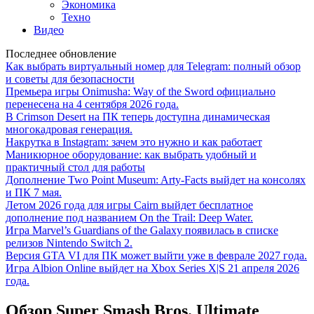
Экономика
Техно
Видео
Последнее обновление
Как выбрать виртуальный номер для Telegram: полный обзор
и советы для безопасности
Премьера игры Onimusha: Way of the Sword официально
перенесена на 4 сентября 2026 года.
В Crimson Desert на ПК теперь доступна динамическая
многокадровая генерация.
Накрутка в Instagram: зачем это нужно и как работает
Маникюрное оборудование: как выбрать удобный и
практичный стол для работы
Дополнение Two Point Museum: Arty-Facts выйдет на консолях
и ПК 7 мая.
Летом 2026 года для игры Cairn выйдет бесплатное
дополнение под названием On the Trail: Deep Water.
Игра Marvel’s Guardians of the Galaxy появилась в списке
релизов Nintendo Switch 2.
Версия GTA VI для ПК может выйти уже в феврале 2027 года.
Игра Albion Online выйдет на Xbox Series X|S 21 апреля 2026
года.
Обзор Super Smash Bros. Ultimate