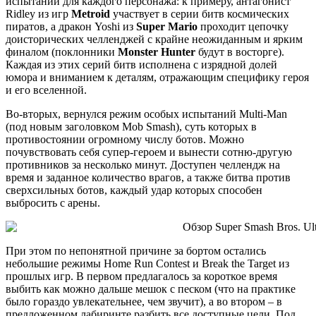
испытаний для каждого персонажа: к примеру, антагонист
Ridley из игр
Metroid
участвует в серии битв космических
пиратов, а дракон Yoshi из
Super Mario
проходит цепочку
доисторических челленджей с крайне неожиданным и ярким
финалом (поклонники
Monster Hunter
будут в восторге).
Каждая из этих серий битв исполнена с изрядной долей
юмора и вниманием к деталям, отражающим специфику героя
и его вселенной.
Во-вторых, вернулся режим особых испытаний Multi-Man
(под новым заголовком Mob Smash), суть которых в
противостоянии огромному числу ботов. Можно
почувствовать себя супер-героем и вынести сотню-другую
противников за несколько минут. Доступен челлендж на
время и заданное количество врагов, а также битва против
сверхсильных ботов, каждый удар которых способен
выбросить с арены.
При этом по непонятной причине за бортом остались
небольшие режимы Home Run Contest и Break the Target из
прошлых игр. В первом предлагалось за короткое время
выбить как можно дальше мешок с песком (что на практике
было гораздо увлекательнее, чем звучит), а во втором – в
предложенном лабиринте разбить все доступные цели. Под