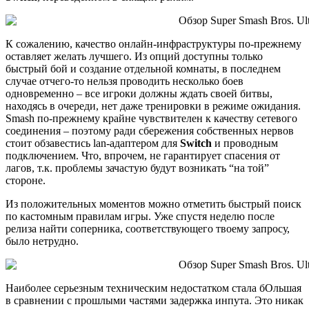
К сожалению, качество онлайн-инфраструктуры по-прежнему
оставляет желать лучшего. Из опций доступны только
быстрый бой и создание отдельной комнаты, в последнем
случае отчего-то нельзя проводить несколько боев
одновременно – все игроки должны ждать своей битвы,
находясь в очереди, нет даже тренировки в режиме ожидания.
Smash по-прежнему крайне чувствителен к качеству сетевого
соединения – поэтому ради сбережения собственных нервов
стоит обзавестись lan-адаптером для
Switch
и проводным
подключением. Что, впрочем, не гарантирует спасения от
лагов, т.к. проблемы зачастую будут возникать “на той”
стороне.
Из положительных моментов можно отметить быстрый поиск
по кастомным правилам игры. Уже спустя неделю после
релиза найти соперника, соответствующего твоему запросу,
было нетрудно.
Наиболее серьезным техническим недостатком стала бОльшая
в сравнении с прошлыми частями задержка инпута. Это никак