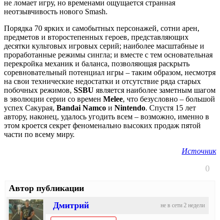
не ломает игру, но временами ощущается странная
неотзывчивость нового Smash.
Порядка 70 ярких и самобытных персонажей, сотни арен,
предметов и второстепенных героев, представляющих
десятки культовых игровых серий; наиболее масштабные и
проработанные режимы сингла; и вместе с тем основательная
перекройка механик и баланса, позволяющая раскрыть
соревновательный потенциал игры – таким образом, несмотря
на свои технические недостатки и отсутствие ряда старых
побочных режимов,
SSBU
является наиболее заметным шагом
в эволюции серии со времен
Melee
, что безусловно – большой
успех Сакурая,
Bandai Namco
и
Nintendo
. Спустя 15 лет
автору, наконец, удалось угодить всем – возможно, именно в
этом кроется секрет феноменально высоких продаж пятой
части по всему миру.
Источник
0
Автор публикации
Дмитрий
не в сети 2 недели