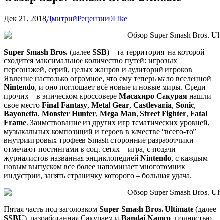
Дек 21, 2018
Дмитрий
Рецензии
0
Like
Super Smash Bros.
(далее
SSB
) – та территория, на которой
сходится максимальное количество путей: игровых
персонажей, серий, целых жанров и аудиторий игроков.
Явление настолько огромное, что ему теперь мало вселенной
Nintendo
, и оно поглощает всё новые и новые миры. Cреди
прочих – в эпическом кроссовере
Масахиро Сакурая
нашли
свое место
Final Fantasy
,
Metal Gear
,
Castlevania
,
Sonic
,
Bayonetta
,
Monster Hunter
,
Mega Man
,
Street Fighter
,
Fatal
Frame
. Заимствование из других игр тематических уровней,
музыкальных композиций и героев в качестве “всего-то”
внутриигровых трофеев Smash сторонние разработчики
отмечают постингами в соц. сетях – игра, с подачи
журналистов названная энциклопедией
Nintendo
, с каждым
новым выпуском все более напоминает многотомник
индустрии, занять страничку которого – большая удача.
Пятая часть под заголовком
Super Smash Bros. Ultimate
(далее
SSBU
), разработанная Сакураем и
Bandai Namco
, полностью