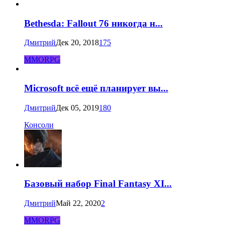
Bethesda: Fallout 76 никогда н...
Дмитрий
Дек 20, 2018
175
MMORPG
Microsoft всё ещё планирует вы...
Дмитрий
Дек 05, 2019
180
Консоли
Базовый набор Final Fantasy XI...
Дмитрий
Май 22, 2020
2
MMORPG