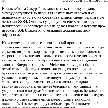
В дальнейшем Сакурай пытался отыскать тонкую грань
между доступностью игры для казуальных игроков и ее
привлекательностью на соревновательной сцене, результатом
чего стал
SSB4
. Однако, существует мнение, что автору
неинтересен киберспорт и он не делает шагов на встречу про-
игрокам:
SSBU
является очевидным доказательством
обратного.
Игра отмечает наиболее значительный прогресс в
соревновательном Smash с начала нулевых: в первую очередь
серьезно возросла скорость, и речь не только и не столько о
скорости перемещения, сколько о скорости течения боя, что
является следствием переработанного баланса нападения-
защиты. Впервые со времен
Melee
опции защиты были
ослаблены на фоне усиления атакующего потенциала
буквально всех игроков: выше урон; длиннее хитстаны (время
уязвимости персонажа после получения удара), что
сказывается в лучшую сторону на комбо-потенциале;
варианты обороны куда менее безопасны, чем раньше, т.к.
уход от атаки в воздухе больше нельзя повторять бесконечно,
что, в том числе, сильно осложняет возвращение на арену; ну
и конечно уменьшение лагов целого ряда атакующих
движений. Это делает игру наиболее яркой и динамичной
среди всех Smash последних пятнадцати лет.