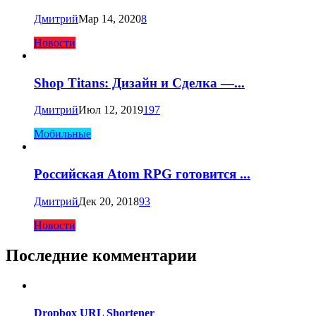
Дмитрий
Мар 14, 2020
8
Новости
Shop Titans: Дизайн и Сделка —...
Дмитрий
Июл 12, 2019
197
Мобильные
Российская Atom RPG готовится ...
Дмитрий
Дек 20, 2018
93
Новости
Последние комментарии
Dropbox URL Shortener