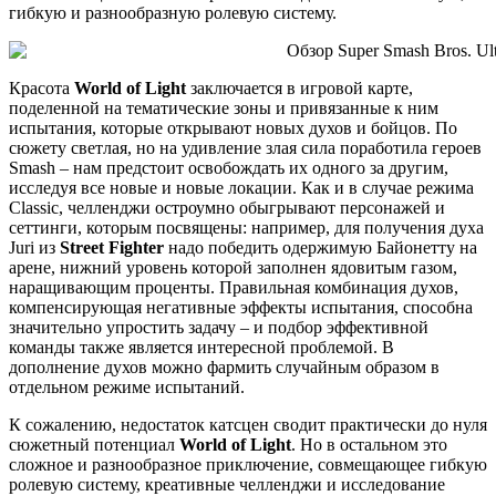
гибкую и разнообразную ролевую систему.
Красота
World of Light
заключается в игровой карте,
поделенной на тематические зоны и привязанные к ним
испытания, которые открывают новых духов и бойцов. По
сюжету светлая, но на удивление злая сила поработила героев
Smash – нам предстоит освобождать их одного за другим,
исследуя все новые и новые локации. Как и в случае режима
Classic, челленджи остроумно обыгрывают персонажей и
сеттинги, которым посвящены: например, для получения духа
Juri из
Street Fighter
надо победить одержимую Байонетту на
арене, нижний уровень которой заполнен ядовитым газом,
наращивающим проценты. Правильная комбинация духов,
компенсирующая негативные эффекты испытания, способна
значительно упростить задачу – и подбор эффективной
команды также является интересной проблемой. В
дополнение духов можно фармить случайным образом в
отдельном режиме испытаний.
К сожалению, недостаток катсцен сводит практически до нуля
сюжетный потенциал
World of Light
. Но в остальном это
сложное и разнообразное приключение, совмещающее гибкую
ролевую систему, креативные челленджи и исследование