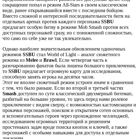
сокращение попал и режим All-Stars в своем классическом
виде, ранее открывавшийся вместе с последним бойцом.
Вместо сложной и интересной последовательности битв на
отдельных аренах против каждого персонажа
SSBU
предлагает особую битву в режиме Mob Smash против всех
доступных персонажей сразу, но с пониженной сложностью,
что само по себе уже не так увлекательно.
Однако наиболее значительным обновлением одиночных
режимов
SSBU
стал World of Light – аналог сюжетного
режима из
Melee
и
Brawl
. Если четвертая часть к
разочарованию фанатов была лишена большого приключения,
то
SSBU
предлагает огромную карту для исследования,
способную занять игрока на десятки часов.
Этот не вполне сюжетный режим устроен иначе в сравнении
с тем, что было раньше. Если во второй и третьей частях
Smash
доступен по сути классический двухмерный битемап,
разбитый на большие уровни, то здесь перед нами ролевое
приключение с видом сверху, с возможностью кастомизации и
прокачки персонажей, поиском и открытием сотен основных
и вспомогательных героев через прохождение челленджей,
исследованием огромных территорий и решением
простеньких задач вроде поиска кнопок и ключей, а также
персонажей с особыми навыками для доступа к отдельным
локациям.