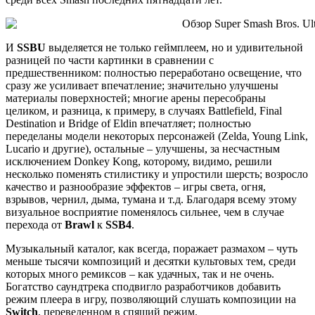
И
SSBU
выделяется не только геймплеем, но и удивительной
разницей по части картинки в сравнении с
предшественником: полностью переработано освещение, что
сразу же усиливает впечатление; значительно улучшены
материалы поверхностей; многие арены пересобраны
целиком, и разница, к примеру, в случаях Battlefield, Final
Destination и Bridge of Eldin впечатляет; полностью
переделаны модели некоторых персонажей (Zelda, Young Link,
Lucario и другие), остальные – улучшены, за несчастным
исключением Donkey Kong, которому, видимо, решили
несколько поменять стилистику и упростили шерсть; возросло
качество и разнообразие эффектов – игры света, огня,
взрывов, чернил, дыма, тумана и т.д. Благодаря всему этому
визуальное восприятие поменялось сильнее, чем в случае
перехода от
Brawl
к
SSB4
.
Музыкальный каталог, как всегда, поражает размахом – чуть
меньше тысячи композиций и десятки культовых тем, среди
которых много ремиксов – как удачных, так и не очень.
Богатство саундтрека сподвигло разработчиков добавить
режим плеера в игру, позволяющий слушать композиции на
Switch
, переведенном в спящий режим.