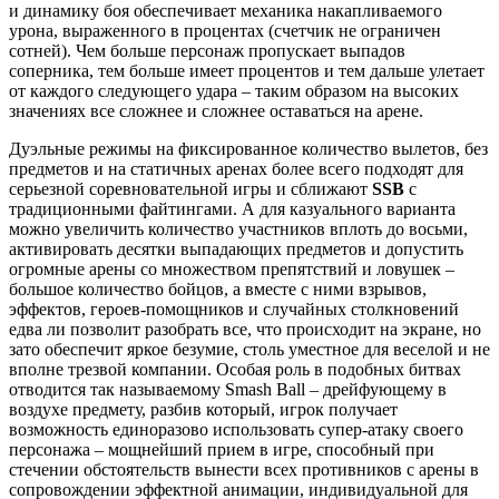
и динамику боя обеспечивает механика накапливаемого
урона, выраженного в процентах (счетчик не ограничен
сотней). Чем больше персонаж пропускает выпадов
соперника, тем больше имеет процентов и тем дальше улетает
от каждого следующего удара – таким образом на высоких
значениях все сложнее и сложнее оставаться на арене.
Дуэльные режимы на фиксированное количество вылетов, без
предметов и на статичных аренах более всего подходят для
серьезной соревновательной игры и сближают
SSB
с
традиционными файтингами. А для казуального варианта
можно увеличить количество участников вплоть до восьми,
активировать десятки выпадающих предметов и допустить
огромные арены со множеством препятствий и ловушек –
большое количество бойцов, а вместе с ними взрывов,
эффектов, героев-помощников и случайных столкновений
едва ли позволит разобрать все, что происходит на экране, но
зато обеспечит яркое безумие, столь уместное для веселой и не
вполне трезвой компании. Особая роль в подобных битвах
отводится так называемому Smash Ball – дрейфующему в
воздухе предмету, разбив который, игрок получает
возможность единоразово использовать супер-атаку своего
персонажа – мощнейший прием в игре, способный при
стечении обстоятельств вынести всех противников с арены в
сопровождении эффектной анимации, индивидуальной для