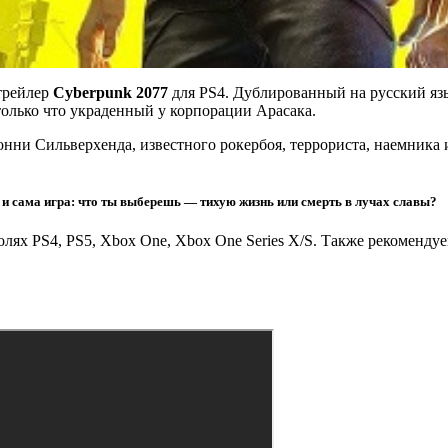
трейлер
Cyberpunk 2077
для PS4. Дублированный на русский язы
олько что украденный у корпорации Арасака.
онни Сильверхенда, известного рокербоя, террориста, наемника
 и сама игра: что ты выберешь — тихую жизнь или смерть в лучах славы?
олях PS4, PS5, Xbox One, Xbox One Series X/S. Также рекоменд