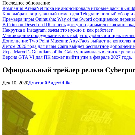
Последнее обновление
Компания ArenaNet пока не анонсировала игровые расы в Guild
Как выбрать виртуальный номер для Telegram: полный обзор и 
Премьера игры Onimusha: Way of the Sword официально перенесе
В Crimson Desert на ПК теперь доступна динамическая многока
Накрутка в Instagram: зачем это нужно и как работает
Маникюрное оборудование: как выбрать удобный и практичный
Дополнение Two Point Museum: Arty-Facts выйдет на консолях и
Летом 2026 года для игры Cairn выйдет бесплатное дополнение п
Игра Marvel’s Guardians of the Galaxy появилась в списке релизо
Версия GTA VI для ПК может выйти уже в феврале 2027 года.
Официальный трейлер релиза Cyberpunk
Дек 10, 2020
Дмитрий
Видео
0
Like