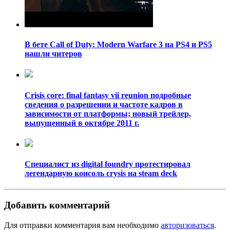
В бете Call of Duty: Modern Warfare 3 на PS4 и PS5
нашли читеров
Crisis core: final fantasy vii reunion подробные
сведения о разрешении и частоте кадров в
зависимости от платформы; новый трейлер,
выпущенный в октябре 2011 г.
Специалист из digital foundry протестировал
легендарную консоль crysis на steam deck
Добавить комментарий
Для отправки комментария вам необходимо
авторизоваться
.