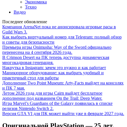
Экономика
Техно
Видео
Последнее обновление
Компания ArenaNet пока не анонсировала игровые расы в
Guild Wars 3.
Как выбрать виртуальный номер для Telegram: полный обзор
и советы для безопасности
Премьера игры Onimusha: Way of the Sword официально
перенесена на 4 сентября 2026 года.
В Crimson Desert на ПК теперь доступна динамическая
многокадровая генерация.
Накрутка в Instagram: зачем это нужно и как работает
Маникюрное оборудование: как выбрать удобный и
практичный стол для работы
Дополнение Two Point Museum: Arty-Facts выйдет на консолях
и ПК 7 мая.
Летом 2026 года для игры Cairn выйдет бесплатное
дополнение под названием On the Trail: Deep Water.
Игра Marvel’s Guardians of the Galaxy появилась в списке
релизов Nintendo Switch 2.
Версия GTA VI для ПК может выйти уже в феврале 2027 года.
Оригинальной PlayStation — 25 лет.