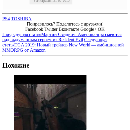
Регистрация: 31-07-2015
PS4
TOSHIBA
Понравилось? Поделитесь с друзьями!
Facebook
Twitter
Вконтакте
Google+
OK
Предыдущая статья
Мартин Сэндвич. Американцы смеются
над выдуманным героем из Resident Evil
Следующая
статья
TGA 2019: Новый трейлер New World — амбициозной
MMORPG от Amazon
Похожие