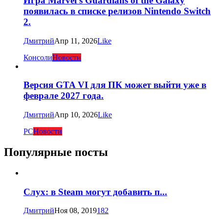
Игра Marvel’s Guardians of the Galaxy
появилась в списке релизов Nintendo Switch
2.
Дмитрий
Апр 11, 2026
Like
Консоли
Новости
Версия GTA VI для ПК может выйти уже в
феврале 2027 года.
Дмитрий
Апр 10, 2026
Like
PC
Новости
Популярные посты
Слух: в Steam могут добавить п...
Дмитрий
Ноя 08, 2019
182