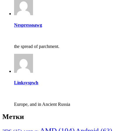
Nespressoawg
the spread of parchment.
Linksyspwh
Europe, and in Ancient Russia
Метки
AMD
(104)
Android
(63)