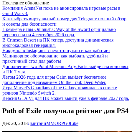
Последнее обновление
Компания ArenaNet пока не анонсировала игровые расы в
Guild Wars 3.
Как выбрать виртуальный номер для Telegram: полный обзор
и советы для безопасности
Премьера игры Onimusha: Way of the Sword официально
перенесена на 4 сентября 2026 года.
В Crimson Desert на ПК теперь доступна динамическая
многокадровая генерация.
Накрутка в Instagram: зачем это нужно и как работает
Маникюрное оборудование: как выбрать удобный и
практичный стол для работы
Дополнение Two Point Museum: Arty-Facts выйдет на консолях
и ПК 7 мая.
Летом 2026 года для игры Cairn выйдет бесплатное
дополнение под названием On the Trail: Deep Water.
Игра Marvel’s Guardians of the Galaxy появилась в списке
релизов Nintendo Switch 2.
Версия GTA VI для ПК может выйти уже в феврале 2027 года.
Path of Exile получила рейтинг для PS4
Дек 20, 2018
Дмитрий
MMORPG
0
Like