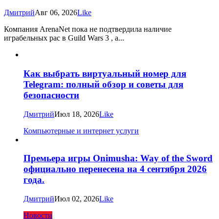
Дмитрий
Авг 06, 2026
Like
Компания ArenaNet пока не подтвердила наличие
играбельных рас в Guild Wars 3 , а...
Как выбрать виртуальный номер для
Telegram: полный обзор и советы для
безопасности
Дмитрий
Июл 18, 2026
Like
Компьютерные и интернет услуги
Премьера игры Onimusha: Way of the Sword
официально перенесена на 4 сентября 2026
года.
Дмитрий
Июл 02, 2026
Like
Новости