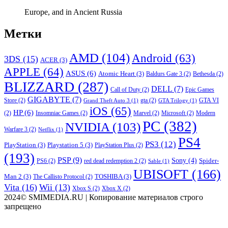
Europe, and in Ancient Russia
Метки
AMD
(104)
Android
(63)
3DS
(15)
ACER
(3)
APPLE
(64)
ASUS
(6)
Atomic Heart
(3)
Baldurs Gate 3
(2)
Bethesda
(2)
BLIZZARD
(287)
DELL
(7)
Call of Duty
(2)
Epic Games
GIGABYTE
(7)
Store
(2)
gta
(2)
GTA VI
Grand Theft Auto 3
(1)
GTA Trilogy
(1)
iOS
(65)
HP
(6)
(2)
Insomniac Games
(2)
Marvel
(2)
Microsoft
(2)
Modern
PC
(382)
NVIDIA
(103)
Warfare 3
(2)
Netflix
(1)
PS4
PS3
(12)
PlayStation
(3)
Playstation 5
(3)
PlayStation Plus
(2)
(193)
PSP
(9)
Sony
(4)
Spider-
PS6
(2)
red dead redemption 2
(2)
Sable
(1)
UBISOFT
(166)
Man 2
(3)
TOSHIBA
(3)
The Callisto Protocol
(2)
Vita
(16)
Wii
(13)
Xbox S
(2)
Xbox X
(2)
2024© SMIMEDIA.RU | Копирование материалов строго
запрещено