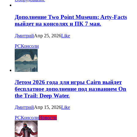
Дополнение Two Point Museum: Arty-Facts
выйдет на консолях и ПК 7 мая.
Дмитрий
Апр 25, 2026
Like
PC
Консоли
Летом 2026 года для игры Cairn выйдет
бесплатное дополнение под названием On
the Trail: Deep Water.
Дмитрий
Апр 15, 2026
Like
PC
Консоли
Новости