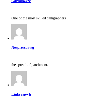
Garminzxzc
One of the most skilled calligraphers
Nespressoawg
the spread of parchment.
Linksyspwh