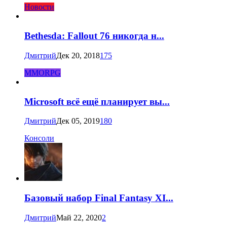
Новости
Bethesda: Fallout 76 никогда н...
Дмитрий
Дек 20, 2018
175
MMORPG
Microsoft всё ещё планирует вы...
Дмитрий
Дек 05, 2019
180
Консоли
Базовый набор Final Fantasy XI...
Дмитрий
Май 22, 2020
2