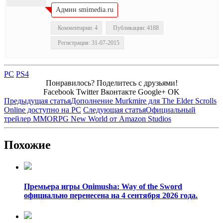
Админ smimedia.ru
Комментарии: 4
Публикации: 4188
Регистрация: 31-07-2015
PC
PS4
Понравилось? Поделитесь с друзьями!
Facebook
Twitter
Вконтакте
Google+
OK
Предыдущая статья
Дополнение Murkmire для The Elder Scrolls
Online доступно на PC
Следующая статья
Официальный
трейлер MMORPG New World от Amazon Studios
Похожие
Премьера игры Onimusha: Way of the Sword
официально перенесена на 4 сентября 2026 года.