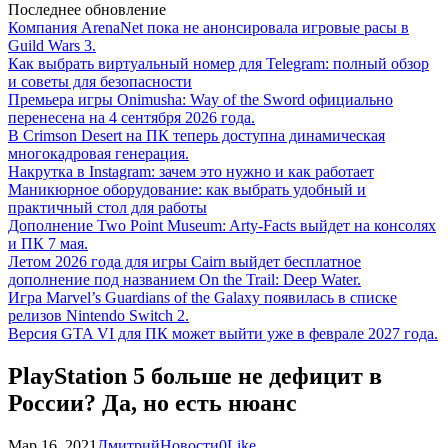
Последнее обновление
Компания ArenaNet пока не анонсировала игровые расы в
Guild Wars 3.
Как выбрать виртуальный номер для Telegram: полный обзор
и советы для безопасности
Премьера игры Onimusha: Way of the Sword официально
перенесена на 4 сентября 2026 года.
В Crimson Desert на ПК теперь доступна динамическая
многокадровая генерация.
Накрутка в Instagram: зачем это нужно и как работает
Маникюрное оборудование: как выбрать удобный и
практичный стол для работы
Дополнение Two Point Museum: Arty-Facts выйдет на консолях
и ПК 7 мая.
Летом 2026 года для игры Cairn выйдет бесплатное
дополнение под названием On the Trail: Deep Water.
Игра Marvel’s Guardians of the Galaxy появилась в списке
релизов Nintendo Switch 2.
Версия GTA VI для ПК может выйти уже в феврале 2027 года.
PlayStation 5 больше не дефицит в
России? Да, но есть нюанс
Мар 16, 2021
Дмитрий
Новости
0
Like