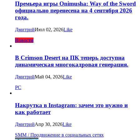
Премьера игры Onimusha: Way of the Sword
официально перенесена на 4 сентября 2026
года.
Дмитрий
Июл 02, 2026
Like
Новости
В Crimson Desert на ПК теперь доступна
динамическая многокадровая генерация.
Дмитрий
Май 04, 2026
Like
PC
Накрутка в Instagram: зачем это нужно и
как работает
Дмитрий
Апр 30, 2026
Like
SMM / Продвижение в социальных сетях