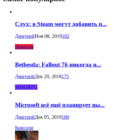
Слух: в Steam могут добавить п...
Дмитрий
Ноя 08, 2019
182
Новости
Bethesda: Fallout 76 никогда н...
Дмитрий
Дек 20, 2018
175
MMORPG
Microsoft всё ещё планирует вы...
Дмитрий
Дек 05, 2019
180
Консоли