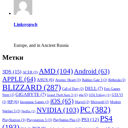
Linksyspwh
Europe, and in Ancient Russia
Метки
AMD
(104)
Android
(63)
3DS
(15)
ACER
(3)
APPLE
(64)
ASUS
(6)
Atomic Heart
(3)
Baldurs Gate 3
(2)
Bethesda
(2)
BLIZZARD
(287)
DELL
(7)
Call of Duty
(2)
Epic Games
GIGABYTE
(7)
Store
(2)
gta
(2)
GTA VI
Grand Theft Auto 3
(1)
GTA Trilogy
(1)
iOS
(65)
HP
(6)
(2)
Insomniac Games
(2)
Marvel
(2)
Microsoft
(2)
Modern
PC
(382)
NVIDIA
(103)
Warfare 3
(2)
Netflix
(1)
PS4
PS3
(12)
PlayStation
(3)
Playstation 5
(3)
PlayStation Plus
(2)
(193)