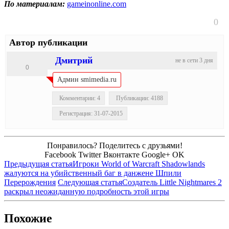
По материалам:
gameinonline.com
0
Автор публикации
Дмитрий
не в сети 3 дня
0
Админ smimedia.ru
Комментарии: 4
Публикации: 4188
Регистрация: 31-07-2015
Понравилось? Поделитесь с друзьями!
Facebook
Twitter
Вконтакте
Google+
OK
Предыдущая статья
Игроки World of Warcraft Shadowlands
жалуются на убийственный баг в данжене Шпили
Перерождения
Следующая статья
Создатель Little Nightmares 2
раскрыл неожиданную подробность этой игры
Похожие