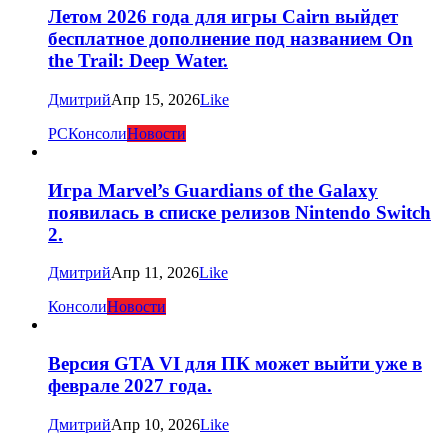
Летом 2026 года для игры Cairn выйдет
бесплатное дополнение под названием On
the Trail: Deep Water.
Дмитрий
Апр 15, 2026
Like
PC
Консоли
Новости
Игра Marvel’s Guardians of the Galaxy
появилась в списке релизов Nintendo Switch
2.
Дмитрий
Апр 11, 2026
Like
Консоли
Новости
Версия GTA VI для ПК может выйти уже в
феврале 2027 года.
Дмитрий
Апр 10, 2026
Like