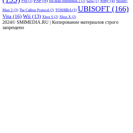
PSP
(9)
Sony
(4)
Spider-
PS6
(2)
red dead redemption 2
(2)
Sable
(1)
UBISOFT
(166)
Man 2
(3)
TOSHIBA
(3)
The Callisto Protocol
(2)
Vita
(16)
Wii
(13)
Xbox S
(2)
Xbox X
(2)
2024© SMIMEDIA.RU | Копирование материалов строго
запрещено