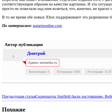
соответствующим образом на качестве картинки. И эта ситуаци
просто не пожелали над ним возиться, что, конечно, не краси
В то же время обе новых Xbox поддерживают это разрешение без
По материалам:
gameinonline.com
Автор публикации
Дмитрий
0
Админ smimedia.ru
Комментарии: 4
Публикации: 4188
Регистрация: 31-07
Предыдущая статья
Скриншоты Starfield были настоящими. Beth
Похожие