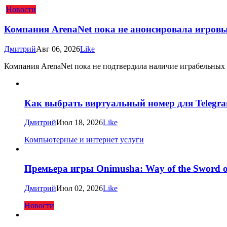
Новости
Компания ArenaNet пока не анонсировала игровые
Дмитрий
Авг 06, 2026
Like
Компания ArenaNet пока не подтвердила наличие играбельных рас
Как выбрать виртуальный номер для Telegra
Дмитрий
Июл 18, 2026
Like
Компьютерные и интернет услуги
Премьера игры Onimusha: Way of the Sword о
Дмитрий
Июл 02, 2026
Like
Новости