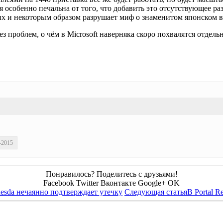
я особенно печальна от того, что добавить это отсутствующее р
т их и некоторым образом разрушает миф о знаменитом японском
 проблем, о чём в Microsoft наверняка скоро похвалятся отдельн
-2015
Понравилось? Поделитесь с друзьями!
Facebook
Twitter
Вконтакте
Google+
OK
esda нечаянно подтверждает утечку
Следующая статья
В Portal R