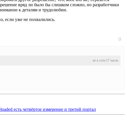
азрешение вряд ли было бы слишком сложно, но разработчики
 внимании к деталям и трудолюбии.
о, если уже не похвалились.
0
не в сети 17 часов
eloaded есть четвёртое измерение и третий портал