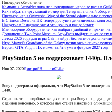
Последнее обновление
Компания ArenaNet пока не анонсировала игровые расы в Guild
Как выбрать виртуальный номер для Telegram: полный обзор и 
Премьера игры Onimusha: Way of the Sword официально перенесе
В Crimson Desert на ПК теперь доступна динамическая многока
Накрутка в Instagram: зачем это нужно и как работает
Маникюрное оборудование: как выбрать удобный и практичный
Дополнение Two Point Museum: Arty-Facts выйдет на консолях и
Летом 2026 года для игры Cairn выйдет бесплатное дополнение п
Игра Marvel’s Guardians of the Galaxy появилась в списке релизо
Версия GTA VI для ПК может выйти уже в феврале 2027 года.
PlayStation 5 не поддерживает 1440р. П
Ноя 07, 2020
Дмитрий
Новости
0
Like
Sony подтвердила официально, что PlayStation 5 не поддержив
1440.
Странно, что о подобных вещах инженеры Sony не предупредили
с данной консолью, о котором нам станет известно в ближайши
Впрочем, как пишет итальянское отделение издания IGN, с дисп