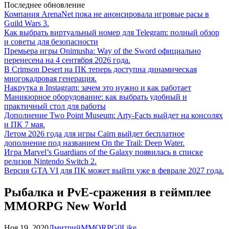
Последнее обновление
Компания ArenaNet пока не анонсировала игровые расы в
Guild Wars 3.
Как выбрать виртуальный номер для Telegram: полный обзор
и советы для безопасности
Премьера игры Onimusha: Way of the Sword официально
перенесена на 4 сентября 2026 года.
В Crimson Desert на ПК теперь доступна динамическая
многокадровая генерация.
Накрутка в Instagram: зачем это нужно и как работает
Маникюрное оборудование: как выбрать удобный и
практичный стол для работы
Дополнение Two Point Museum: Arty-Facts выйдет на консолях
и ПК 7 мая.
Летом 2026 года для игры Cairn выйдет бесплатное
дополнение под названием On the Trail: Deep Water.
Игра Marvel’s Guardians of the Galaxy появилась в списке
релизов Nintendo Switch 2.
Версия GTA VI для ПК может выйти уже в феврале 2027 года.
Рыбалка и PvE-сражения в геймплее
MMORPG New World
Ноя 19, 2020
Дмитрий
MMORPG
0
Like