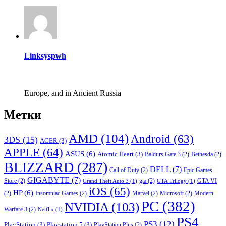
Linksyspwh
Europe, and in Ancient Russia
Метки
AMD
(104)
Android
(63)
3DS
(15)
ACER
(3)
APPLE
(64)
ASUS
(6)
Atomic Heart
(3)
Baldurs Gate 3
(2)
Bethesda
(2)
BLIZZARD
(287)
DELL
(7)
Call of Duty
(2)
Epic Games
GIGABYTE
(7)
Store
(2)
gta
(2)
GTA VI
Grand Theft Auto 3
(1)
GTA Trilogy
(1)
iOS
(65)
HP
(6)
(2)
Insomniac Games
(2)
Marvel
(2)
Microsoft
(2)
Modern
PC
(382)
NVIDIA
(103)
Warfare 3
(2)
Netflix
(1)
PS4
PS3
(12)
PlayStation
(3)
Playstation 5
(3)
PlayStation Plus
(2)