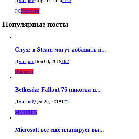
Дмитрий
Апр 10, 2026
Like
PC
Новости
Популярные посты
Слух: в Steam могут добавить п...
Дмитрий
Ноя 08, 2019
182
Новости
Bethesda: Fallout 76 никогда н...
Дмитрий
Дек 20, 2018
175
MMORPG
Microsoft всё ещё планирует вы...