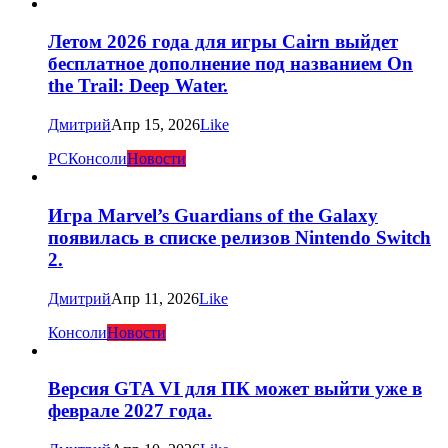
Летом 2026 года для игры Cairn выйдет
бесплатное дополнение под названием On
the Trail: Deep Water.
Дмитрий
Апр 15, 2026
Like
PC
Консоли
Новости
Игра Marvel’s Guardians of the Galaxy
появилась в списке релизов Nintendo Switch
2.
Дмитрий
Апр 11, 2026
Like
Консоли
Новости
Версия GTA VI для ПК может выйти уже в
феврале 2027 года.