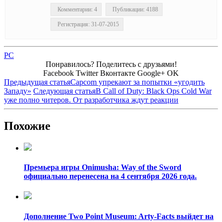
Комментарии: 4
Публикации: 4188
Регистрация: 31-07-2015
PC
Понравилось? Поделитесь с друзьями!
Facebook
Twitter
Вконтакте
Google+
OK
Предыдущая статья
Capcom упрекают за попытки «угодить
Западу»
Следующая статья
В Call of Duty: Black Ops Cold War
уже полно читеров. От разработчика ждут реакции
Похожие
Премьера игры Onimusha: Way of the Sword
официально перенесена на 4 сентября 2026 года.
Дополнение Two Point Museum: Arty-Facts выйдет на