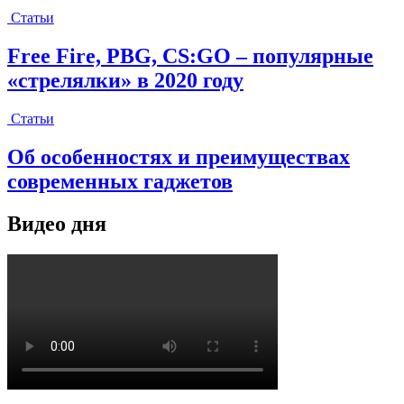
Статьи
Free Fire, PBG, CS:GO – популярные
«стрелялки» в 2020 году
Статьи
Об особенностях и преимуществах
современных гаджетов
Видео дня