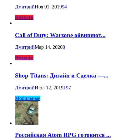
Дмитрий
Ноя 01, 2019
94
Новости
Call of Duty: Warzone обвиняют...
Дмитрий
Мар 14, 2020
8
Новости
Shop Titans: Дизайн и Сделка —...
Дмитрий
Июл 12, 2019
197
Мобильные
Российская Atom RPG готовится ...