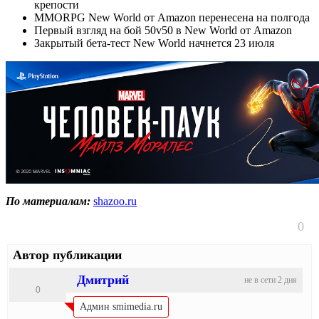
крепости
MMORPG New World от Amazon перенесена на полгода
Первый взгляд на бой 50v50 в New World от Amazon
Закрытый бета-тест New World начнется 23 июля
По материалам:
shazoo.ru
0
Автор публикации
Дмитрий
не в сети 2 дня
0
Админ smimedia.ru