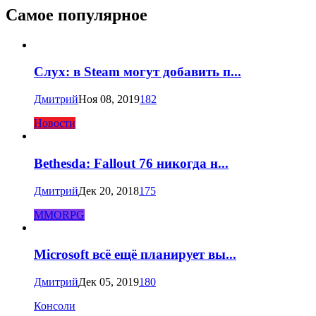
Самое популярное
Слух: в Steam могут добавить п...
Дмитрий
Ноя 08, 2019
182
Новости
Bethesda: Fallout 76 никогда н...
Дмитрий
Дек 20, 2018
175
MMORPG
Microsoft всё ещё планирует вы...
Дмитрий
Дек 05, 2019
180
Консоли