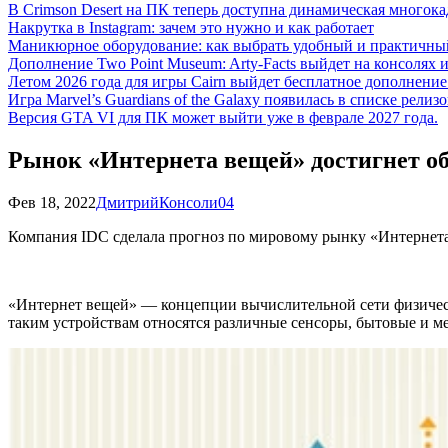
В Crimson Desert на ПК теперь доступна динамическая многока
Накрутка в Instagram: зачем это нужно и как работает
Маникюрное оборудование: как выбрать удобный и практичный
Дополнение Two Point Museum: Arty-Facts выйдет на консолях и
Летом 2026 года для игры Cairn выйдет бесплатное дополнение п
Игра Marvel’s Guardians of the Galaxy появилась в списке релизо
Версия GTA VI для ПК может выйти уже в феврале 2027 года.
Рынок «Интернета вещей» достигнет объ
Фев 18, 2022
Дмитрий
Консоли
0
4
Компания IDC сделала прогноз по мировому рынку «Интернета 
«Интернет вещей» — концепции вычислительной сети физическ
таким устройствам относятся различные сенсоры, бытовые и 