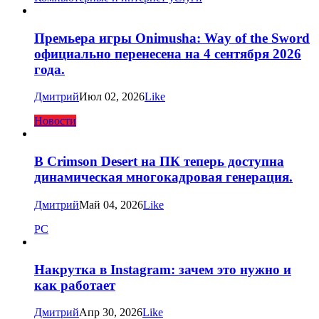
Премьера игры Onimusha: Way of the Sword
официально перенесена на 4 сентября 2026
года.
Дмитрий
Июл 02, 2026
Like
Новости
В Crimson Desert на ПК теперь доступна
динамическая многокадровая генерация.
Дмитрий
Май 04, 2026
Like
PC
Накрутка в Instagram: зачем это нужно и
как работает
Дмитрий
Апр 30, 2026
Like