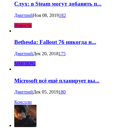
Слух: в Steam могут добавить п...
Дмитрий
Ноя 08, 2019
182
Новости
Bethesda: Fallout 76 никогда н...
Дмитрий
Дек 20, 2018
175
MMORPG
Microsoft всё ещё планирует вы...
Дмитрий
Дек 05, 2019
180
Консоли