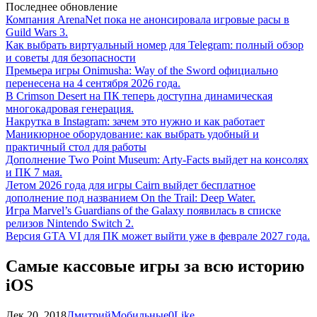
Последнее обновление
Компания ArenaNet пока не анонсировала игровые расы в
Guild Wars 3.
Как выбрать виртуальный номер для Telegram: полный обзор
и советы для безопасности
Премьера игры Onimusha: Way of the Sword официально
перенесена на 4 сентября 2026 года.
В Crimson Desert на ПК теперь доступна динамическая
многокадровая генерация.
Накрутка в Instagram: зачем это нужно и как работает
Маникюрное оборудование: как выбрать удобный и
практичный стол для работы
Дополнение Two Point Museum: Arty-Facts выйдет на консолях
и ПК 7 мая.
Летом 2026 года для игры Cairn выйдет бесплатное
дополнение под названием On the Trail: Deep Water.
Игра Marvel’s Guardians of the Galaxy появилась в списке
релизов Nintendo Switch 2.
Версия GTA VI для ПК может выйти уже в феврале 2027 года.
Самые кассовые игры за всю историю
iOS
Дек 20, 2018
Дмитрий
Мобильные
0
Like