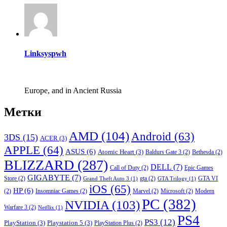
Linksyspwh
Europe, and in Ancient Russia
Метки
AMD
(104)
Android
(63)
3DS
(15)
ACER
(3)
APPLE
(64)
ASUS
(6)
Atomic Heart
(3)
Baldurs Gate 3
(2)
Bethesda
(2)
BLIZZARD
(287)
DELL
(7)
Call of Duty
(2)
Epic Games
GIGABYTE
(7)
Store
(2)
gta
(2)
GTA VI
Grand Theft Auto 3
(1)
GTA Trilogy
(1)
iOS
(65)
HP
(6)
(2)
Insomniac Games
(2)
Marvel
(2)
Microsoft
(2)
Modern
PC
(382)
NVIDIA
(103)
Warfare 3
(2)
Netflix
(1)
PS4
PS3
(12)
PlayStation
(3)
Playstation 5
(3)
PlayStation Plus
(2)