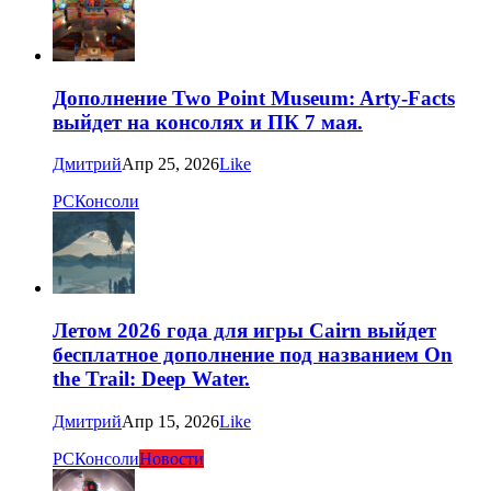
Дополнение Two Point Museum: Arty-Facts
выйдет на консолях и ПК 7 мая.
Дмитрий
Апр 25, 2026
Like
PC
Консоли
Летом 2026 года для игры Cairn выйдет
бесплатное дополнение под названием On
the Trail: Deep Water.
Дмитрий
Апр 15, 2026
Like
PC
Консоли
Новости