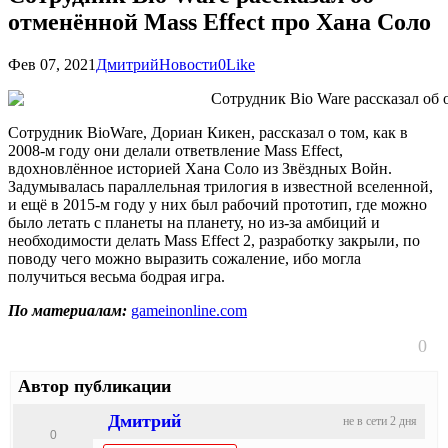
отменённой Mass Effect про Хана Соло
Фев 07, 2021
Дмитрий
Новости
0
Like
Сотрудник BioWare, Дориан Кикен, рассказал о том, как в
2008-м году они делали ответвление Mass Effect,
вдохновлённое историей Хана Соло из Звёздных Войн.
Задумывалась параллельная трилогия в известной вселенной,
и ещё в 2015-м году у них был рабочий прототип, где можно
было летать с планеты на планету, но из-за амбиций и
необходимости делать Mass Effect 2, разработку закрыли, по
поводу чего можно выразить сожаление, ибо могла
получиться весьма бодрая игра.
По материалам:
gameinonline.com
0
Автор публикации
Дмитрий
не в сети 2 дня
0