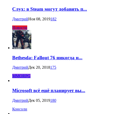
Слух: в Steam могут добавить п...
Дмитрий
Ноя 08, 2019
182
Новости
Bethesda: Fallout 76 никогда н...
Дмитрий
Дек 20, 2018
175
MMORPG
Microsoft всё ещё планирует вы...
Дмитрий
Дек 05, 2019
180
Консоли