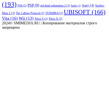
(193)
PSP
(9)
Sony
(4)
Spider-
PS6
(2)
red dead redemption 2
(2)
Sable
(1)
UBISOFT
(166)
Man 2
(3)
TOSHIBA
(3)
The Callisto Protocol
(2)
Vita
(16)
Wii
(13)
Xbox S
(2)
Xbox X
(2)
2024© SMIMEDIA.RU | Копирование материалов строго
запрещено