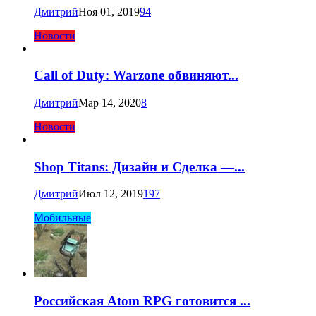
Дмитрий
Ноя 01, 2019
94
Новости
Call of Duty: Warzone обвиняют...
Дмитрий
Мар 14, 2020
8
Новости
Shop Titans: Дизайн и Сделка —...
Дмитрий
Июл 12, 2019
197
Мобильные
Российская Atom RPG готовится ...