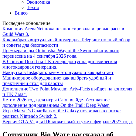
Экономика
Техно
Видео
Последнее обновление
Компания ArenaNet пока не анонсировала игровые расы в
Guild Wars 3.
Как выбрать виртуальный номер для Telegram: полный обзор
и советы для безопасности
Премьера игры Onimusha: Way of the Sword официально
перенесена на 4 сентября 2026 года.
В Crimson Desert на ПК теперь доступна динамическая
многокадровая генерация.
Накрутка в Instagram: зачем это нужно и как работает
Маникюрное оборудование: как выбрать удобный и
практичный стол для работы
Дополнение Two Point Museum: Arty-Facts выйдет на консолях
и ПК 7 мая.
Летом 2026 года для игры Cairn выйдет бесплатное
дополнение под названием On the Trail: Deep Water.
Игра Marvel’s Guardians of the Galaxy появилась в списке
релизов Nintendo Switch 2.
Версия GTA VI для ПК может выйти уже в феврале 2027 года.
Сотрудник Bio Ware рассказал об