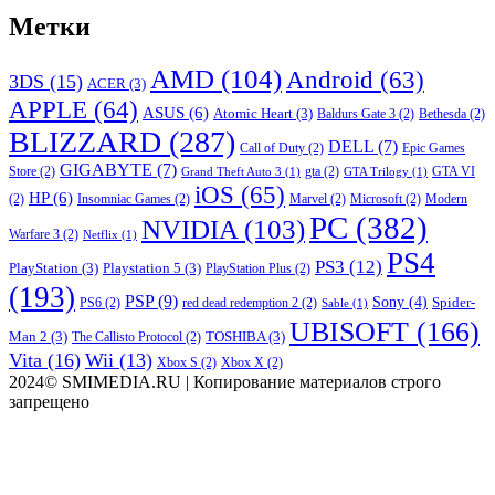
Метки
AMD
(104)
Android
(63)
3DS
(15)
ACER
(3)
APPLE
(64)
ASUS
(6)
Atomic Heart
(3)
Baldurs Gate 3
(2)
Bethesda
(2)
BLIZZARD
(287)
DELL
(7)
Call of Duty
(2)
Epic Games
GIGABYTE
(7)
Store
(2)
gta
(2)
GTA VI
Grand Theft Auto 3
(1)
GTA Trilogy
(1)
iOS
(65)
HP
(6)
(2)
Insomniac Games
(2)
Marvel
(2)
Microsoft
(2)
Modern
PC
(382)
NVIDIA
(103)
Warfare 3
(2)
Netflix
(1)
PS4
PS3
(12)
PlayStation
(3)
Playstation 5
(3)
PlayStation Plus
(2)
(193)
PSP
(9)
Sony
(4)
Spider-
PS6
(2)
red dead redemption 2
(2)
Sable
(1)
UBISOFT
(166)
Man 2
(3)
TOSHIBA
(3)
The Callisto Protocol
(2)
Vita
(16)
Wii
(13)
Xbox S
(2)
Xbox X
(2)
2024© SMIMEDIA.RU | Копирование материалов строго
запрещено