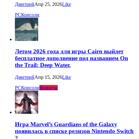
Дмитрий
Апр 25, 2026
Like
PC
Консоли
Летом 2026 года для игры Cairn выйдет
бесплатное дополнение под названием On
the Trail: Deep Water.
Дмитрий
Апр 15, 2026
Like
PC
Консоли
Новости
Игра Marvel’s Guardians of the Galaxy
появилась в списке релизов Nintendo Switch
2.