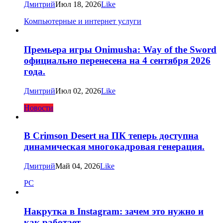
Дмитрий
Июл 18, 2026
Like
Компьютерные и интернет услуги
Премьера игры Onimusha: Way of the Sword
официально перенесена на 4 сентября 2026
года.
Дмитрий
Июл 02, 2026
Like
Новости
В Crimson Desert на ПК теперь доступна
динамическая многокадровая генерация.
Дмитрий
Май 04, 2026
Like
PC
Накрутка в Instagram: зачем это нужно и
как работает