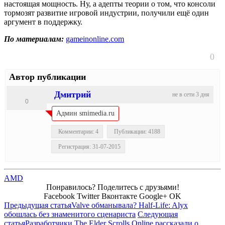
настоящая мощность. Ну, а адепты теории о том, что консоли
тормозят развитие игровой индустрии, получили ещё один
аргумент в поддержку.
По материалам:
gameinonline.com
0
Автор публикации
Дмитрий
не в сети 3 дня
0
Админ smimedia.ru
Комментарии: 4
Публикации: 4188
Регистрация: 31-07-2015
AMD
Понравилось? Поделитесь с друзьями!
Facebook
Twitter
Вконтакте
Google+
OK
Предыдущая статья
Valve обманывала? Half-Life: Alyx
обошлась без знаменитого сценариста
Следующая
статья
Разработчики The Elder Scrolls Online рассказали о