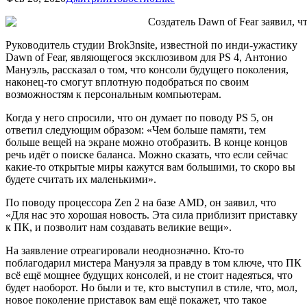
Руководитель студии Brok3nsite, известной по инди-ужастику
Dawn of Fear, являющегося эксклюзивом для PS 4, Антонио
Мануэль, рассказал о том, что консоли будущего поколения,
наконец-то смогут вплотную подобраться по своим
возможностям к персональным компьютерам.
Когда у него спросили, что он думает по поводу PS 5, он
ответил следующим образом: «Чем больше памяти, тем
больше вещей на экране можно отобразить. В конце концов
речь идёт о поиске баланса. Можно сказать, что если сейчас
какие-то открытые миры кажутся вам большими, то скоро вы
будете считать их маленькими».
По поводу процессора Zen 2 на базе AMD, он заявил, что
«Для нас это хорошая новость. Эта сила приблизит приставку
к ПК, и позволит нам создавать великие вещи».
На заявление отреагировали неоднозначно. Кто-то
поблагодарил мистера Мануэля за правду в том ключе, что ПК
всё ещё мощнее будущих консолей, и не стоит надеяться, что
будет наоборот. Но были и те, кто выступил в стиле, что, мол,
новое поколение приставок вам ещё покажет, что такое