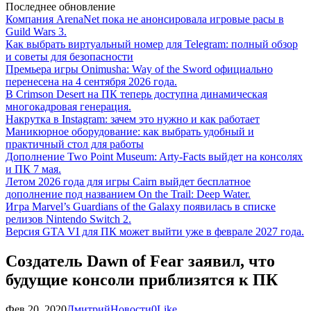
Последнее обновление
Компания ArenaNet пока не анонсировала игровые расы в
Guild Wars 3.
Как выбрать виртуальный номер для Telegram: полный обзор
и советы для безопасности
Премьера игры Onimusha: Way of the Sword официально
перенесена на 4 сентября 2026 года.
В Crimson Desert на ПК теперь доступна динамическая
многокадровая генерация.
Накрутка в Instagram: зачем это нужно и как работает
Маникюрное оборудование: как выбрать удобный и
практичный стол для работы
Дополнение Two Point Museum: Arty-Facts выйдет на консолях
и ПК 7 мая.
Летом 2026 года для игры Cairn выйдет бесплатное
дополнение под названием On the Trail: Deep Water.
Игра Marvel’s Guardians of the Galaxy появилась в списке
релизов Nintendo Switch 2.
Версия GTA VI для ПК может выйти уже в феврале 2027 года.
Создатель Dawn of Fear заявил, что
будущие консоли приблизятся к ПК
Фев 20, 2020
Дмитрий
Новости
0
Like