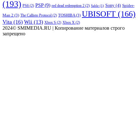
(193)
PSP
(9)
Sony
(4)
Spider-
PS6
(2)
red dead redemption 2
(2)
Sable
(1)
UBISOFT
(166)
Man 2
(3)
TOSHIBA
(3)
The Callisto Protocol
(2)
Vita
(16)
Wii
(13)
Xbox S
(2)
Xbox X
(2)
2024© SMIMEDIA.RU | Копирование материалов строго
запрещено