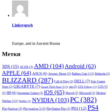
Linksyspwh
Europe, and in Ancient Russia
Метки
AMD
(104)
Android
(63)
3DS
(15)
ACER
(3)
APPLE
(64)
ASUS
(6)
Atomic Heart
(3)
Baldurs Gate 3
(2)
Bethesda
(2)
BLIZZARD
(287)
DELL
(7)
Call of Duty
(2)
Epic Games
GIGABYTE
(7)
Store
(2)
gta
(2)
GTA VI
Grand Theft Auto 3
(1)
GTA Trilogy
(1)
iOS
(65)
HP
(6)
(2)
Insomniac Games
(2)
Marvel
(2)
Microsoft
(2)
Modern
PC
(382)
NVIDIA
(103)
Warfare 3
(2)
Netflix
(1)
PS4
PS3
(12)
PlayStation
(3)
Playstation 5
(3)
PlayStation Plus
(2)