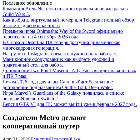
Последнее обновление
Компания ArenaNet пока не анонсировала игровые расы в
Guild Wars 3.
Как выбрать виртуальный номер для Telegram: полный обзор
и советы для безопасности
Премьера игры Onimusha: Way of the Sword официально
перенесена на 4 сентября 2026 года.
В Crimson Desert на ПК теперь доступна динамическая
многокадровая генерация.
Накрутка в Instagram: зачем это нужно и как работает
Маникюрное оборудование: как выбрать удобный и
практичный стол для работы
Дополнение Two Point Museum: Arty-Facts выйдет на консолях
и ПК 7 мая.
Летом 2026 года для игры Cairn выйдет бесплатное
дополнение под названием On the Trail: Deep Water.
Игра Marvel’s Guardians of the Galaxy появилась в списке
релизов Nintendo Switch 2.
Версия GTA VI для ПК может выйти уже в феврале 2027 года.
Создатели Metro делают
кооперативный шутер
Апр 21, 2020
Дмитрий
Новости
0
Like