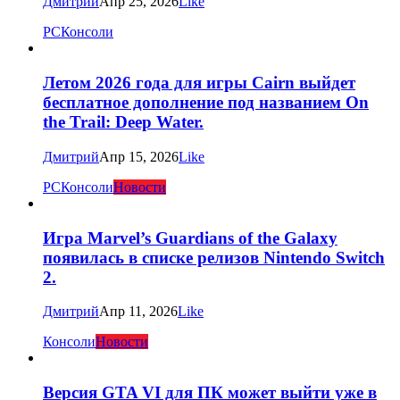
Дмитрий
Апр 25, 2026
Like
PC
Консоли
Летом 2026 года для игры Cairn выйдет
бесплатное дополнение под названием On
the Trail: Deep Water.
Дмитрий
Апр 15, 2026
Like
PC
Консоли
Новости
Игра Marvel’s Guardians of the Galaxy
появилась в списке релизов Nintendo Switch
2.
Дмитрий
Апр 11, 2026
Like
Консоли
Новости
Версия GTA VI для ПК может выйти уже в