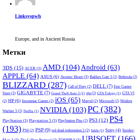
Linksyspwh
Europe, and in Ancient Russia
Метки
AMD
(104)
Android
(63)
3DS
(15)
ACER
(3)
APPLE
(64)
ASUS
(6)
Atomic Heart
(3)
Baldurs Gate 3
(2)
Bethesda
(2)
BLIZZARD
(287)
DELL
(7)
Call of Duty
(2)
Epic Games
GIGABYTE
(7)
Store
(2)
gta
(2)
GTA VI
Grand Theft Auto 3
(1)
GTA Trilogy
(1)
iOS
(65)
HP
(6)
(2)
Insomniac Games
(2)
Marvel
(2)
Microsoft
(2)
Modern
PC
(382)
NVIDIA
(103)
Warfare 3
(2)
Netflix
(1)
PS4
PS3
(12)
PlayStation
(3)
Playstation 5
(3)
PlayStation Plus
(2)
(193)
PSP
(9)
Sony
(4)
Spider-
PS6
(2)
red dead redemption 2
(2)
Sable
(1)
UBISOFT
(166)
Man 2
(3)
TOSHIBA
(3)
The Callisto Protocol
(2)