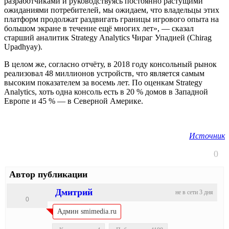
разработчиками и руководствуясь постоянно растущими
ожиданиями потребителей, мы ожидаем, что владельцы этих
платформ продолжат раздвигать границы игрового опыта на
большом экране в течение ещё многих лет», — сказал
старший аналитик Strategy Analytics Чираг Упадией (Chirag
Upadhyay).
В целом же, согласно отчёту, в 2018 году консольный рынок
реализовал 48 миллионов устройств, что является самым
высоким показателем за восемь лет. По оценкам Strategy
Analytics, хоть одна консоль есть в 20 % домов в Западной
Европе и 45 % — в Северной Америке.
Источник
0
Автор публикации
Дмитрий
не в сети 3 дня
0
Админ smimedia.ru