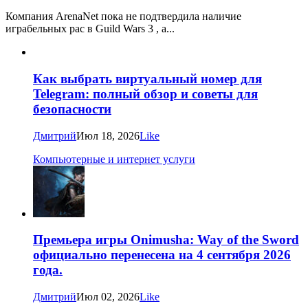
Компания ArenaNet пока не подтвердила наличие
играбельных рас в Guild Wars 3 , а...
Как выбрать виртуальный номер для
Telegram: полный обзор и советы для
безопасности
Дмитрий
Июл 18, 2026
Like
Компьютерные и интернет услуги
Премьера игры Onimusha: Way of the Sword
официально перенесена на 4 сентября 2026
года.
Дмитрий
Июл 02, 2026
Like