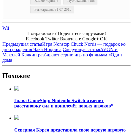
Комментарии: 4
Публикации: 4188
Регистрация: 31-07-2015
Wii
Понравилось? Поделитесь с друзьями!
Facebook
Twitter
Вконтакте
Google+
OK
Предыдущая статья
Игра Nonstop Chuck Norris — подарок ко
дню рождения Чака Норриса
Следующая статья
AVGN и
Маколей Калкин разбирают серию игр по фильмам «Один
дома»
Похожие
Глава GameStop: Nintendo Switch изменит
расстановку сил и привлечёт новых игроков”
Северная Корея представила свою первую игровую