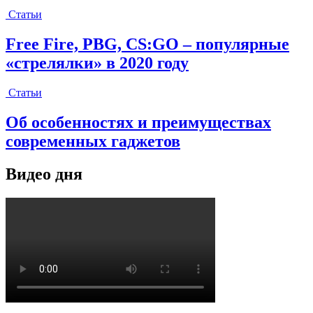
Статьи
Free Fire, PBG, CS:GO – популярные
«стрелялки» в 2020 году
Статьи
Об особенностях и преимуществах
современных гаджетов
Видео дня