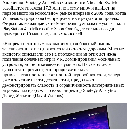
Аналитики Strategy Analytics считают, что Nintendo Switch
разойдётся тиражом 17,3 млн по всему миру и выйдет на
первое место на консольном рынке впервые с 2009 года, когда
Wii демонстрировала беспрецедентные результаты продаж.
Фирма также ожидает, что Sony реализует максимум 17,1 млн
PlayStation 4, а Microsoft с Xbox One будет сильно позади —
примерно с 10 млн проданных консолей.
«Вопреки некоторым ожиданиями, глобальный рынок
телевизионных игр для консолей остаётся здоровым. Многие
эксперты списывали его на протяжении многих лет из-за
появления облачных игр и VR, доминирования мобильных
устройств, но он отказывается умирать. На самом деле,
существует аргумент, что продолжительная
привлекательность телевизионной игровой консоли, теперь
уже в течение шести десятилетий, продолжает
демонстрировать слабость и ограниченность альтернативных
игровых платформ», — сказал директор Strategy Analytics
Дэвид Уоткинс (David Watkins).