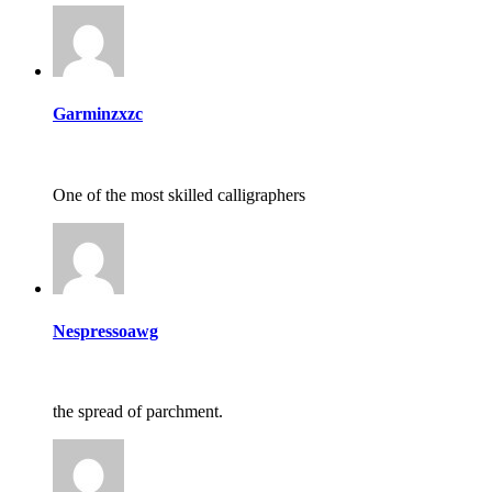
Garminzxzc
One of the most skilled calligraphers
Nespressoawg
the spread of parchment.