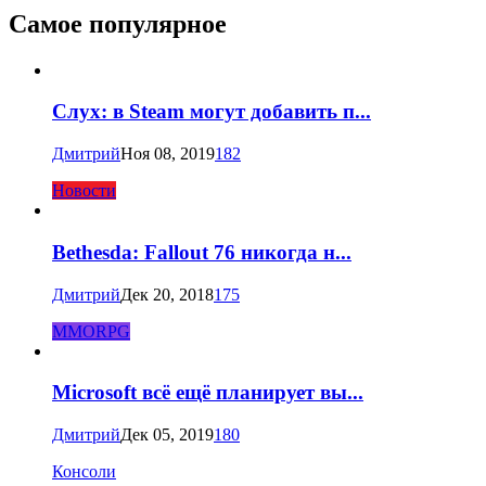
Самое популярное
Слух: в Steam могут добавить п...
Дмитрий
Ноя 08, 2019
182
Новости
Bethesda: Fallout 76 никогда н...
Дмитрий
Дек 20, 2018
175
MMORPG
Microsoft всё ещё планирует вы...
Дмитрий
Дек 05, 2019
180
Консоли