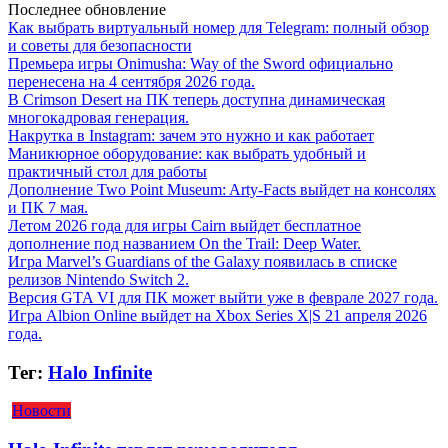
Последнее обновление
Как выбрать виртуальный номер для Telegram: полный обзор
и советы для безопасности
Премьера игры Onimusha: Way of the Sword официально
перенесена на 4 сентября 2026 года.
В Crimson Desert на ПК теперь доступна динамическая
многокадровая генерация.
Накрутка в Instagram: зачем это нужно и как работает
Маникюрное оборудование: как выбрать удобный и
практичный стол для работы
Дополнение Two Point Museum: Arty-Facts выйдет на консолях
и ПК 7 мая.
Летом 2026 года для игры Cairn выйдет бесплатное
дополнение под названием On the Trail: Deep Water.
Игра Marvel’s Guardians of the Galaxy появилась в списке
релизов Nintendo Switch 2.
Версия GTA VI для ПК может выйти уже в феврале 2027 года.
Игра Albion Online выйдет на Xbox Series X|S 21 апреля 2026
года.
Тег:
Halo Infinite
Новости