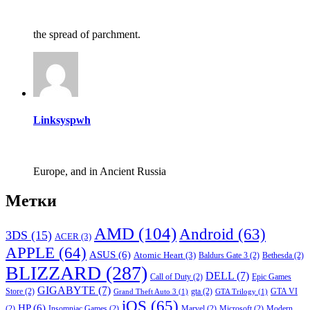
the spread of parchment.
Linksyspwh
Europe, and in Ancient Russia
Метки
AMD
(104)
Android
(63)
3DS
(15)
ACER
(3)
APPLE
(64)
ASUS
(6)
Atomic Heart
(3)
Baldurs Gate 3
(2)
Bethesda
(2)
BLIZZARD
(287)
DELL
(7)
Call of Duty
(2)
Epic Games
GIGABYTE
(7)
Store
(2)
gta
(2)
GTA VI
Grand Theft Auto 3
(1)
GTA Trilogy
(1)
iOS
(65)
HP
(6)
(2)
Insomniac Games
(2)
Marvel
(2)
Microsoft
(2)
Modern