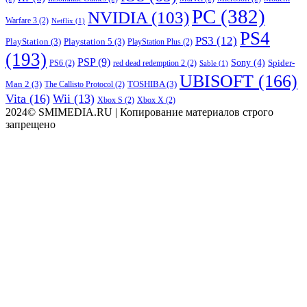
PC
(382)
NVIDIA
(103)
Warfare 3
(2)
Netflix
(1)
PS4
PS3
(12)
PlayStation
(3)
Playstation 5
(3)
PlayStation Plus
(2)
(193)
PSP
(9)
Sony
(4)
Spider-
PS6
(2)
red dead redemption 2
(2)
Sable
(1)
UBISOFT
(166)
Man 2
(3)
TOSHIBA
(3)
The Callisto Protocol
(2)
Vita
(16)
Wii
(13)
Xbox S
(2)
Xbox X
(2)
2024© SMIMEDIA.RU | Копирование материалов строго
запрещено