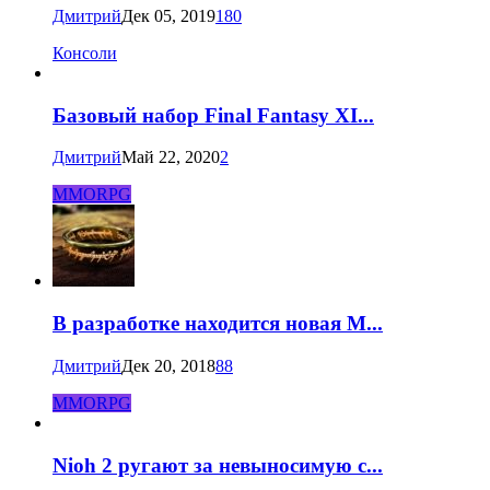
Дмитрий
Дек 05, 2019
180
Консоли
Базовый набор Final Fantasy XI...
Дмитрий
Май 22, 2020
2
MMORPG
В разработке находится новая M...
Дмитрий
Дек 20, 2018
88
MMORPG
Nioh 2 ругают за невыносимую с...