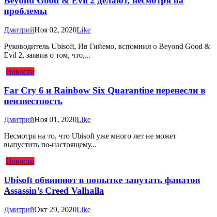
Beyond Good & Evil 2 делают, несмотря на
проблемы
Дмитрий
Ноя 02, 2020
Like
Руководитель Ubisoft, Ив Гийемо, вспомнил о Beyond Good &
Evil 2, заявив о том, что,...
Новости
Far Cry 6 и Rainbow Six Quarantine перенесли в
неизвестность
Дмитрий
Ноя 01, 2020
Like
Несмотря на то, что Ubisoft уже много лет не может
выпустить по-настоящему...
Новости
Ubisoft обвиняют в попытке запутать фанатов
Assassin’s Creed Valhalla
Дмитрий
Окт 29, 2020
Like