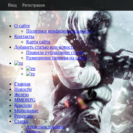
Вход
Регистрация
О сайте
Политики конфиденциальности
Контакты
Карта сайта
Добавить статью или новость
Правила публикации статей
Размещение баннера на сайте
Главная
Новости
Железо
MMORPG
Консоли
Мобильные
Рецензии
Статьи
Арбитраж трафика
Мебель