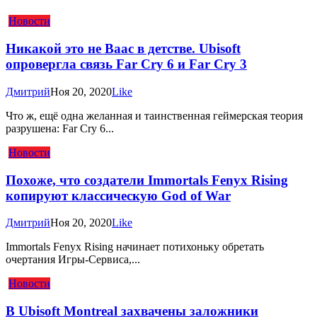
Новости
Никакой это не Ваас в детстве. Ubisoft
опровергла связь Far Cry 6 и Far Cry 3
Дмитрий
Ноя 20, 2020
Like
Что ж, ещё одна желанная и таинственная геймерская теория
разрушена: Far Cry 6...
Новости
Похоже, что создатели Immortals Fenyx Rising
копируют классическую God of War
Дмитрий
Ноя 20, 2020
Like
Immortals Fenyx Rising начинает потихоньку обретать
очертания Игры-Сервиса,...
Новости
В Ubisoft Montreal захвачены заложники