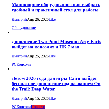
Маникюрное оборудование: как выбрать
удобный и практичный стол для работы
Дмитрий
Апр 26, 2026
Like
Оборудование
Дополнение Two Point Museum: Arty-Facts
выйдет на консолях и ПК 7 мая.
Дмитрий
Апр 25, 2026
Like
PC
Консоли
Летом 2026 года для игры Cairn выйдет
бесплатное дополнение под названием On
the Trail: Deep Water.
Дмитрий
Апр 15, 2026
Like
PC
Консоли
Новости