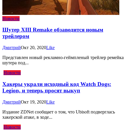
Новости
Шутер XIII Remake обзаводится новым
трейлером
Дмитрий
Окт 20, 2020
Like
Представлен новый рекламно-геймпленый трейлер ремейка
шутера под...
Новости
Хакеры украли исходный код Watch Dogs:
Legion, и теперь просят выкуп
Дмитрий
Окт 19, 2020
Like
Издание ZDNet сообщает о том, что Ubisoft подверглась
хакерской атаке, в ходе...
Новости