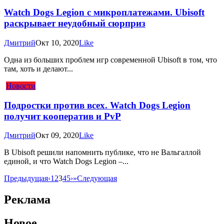
Watch Dogs Legion с микроплатежами. Ubisoft
раскрывает неудобный сюрприз
Дмитрий
Окт 10, 2020
Like
Одна из больших проблем игр современной Ubisoft в том, что
там, хоть и делают...
Новости
Подростки против всех. Watch Dogs Legion
получит кооператив и PvP
Дмитрий
Окт 09, 2020
Like
В Ubisoft решили напомнить публике, что не Вальгаллой
единой, и что Watch Dogs Legion –...
Предыдущая
‹
1
2
3
4
5
›
»
Следующая
Реклама
Новое