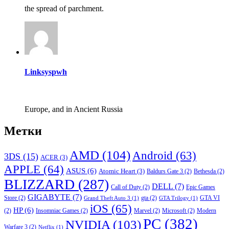
the spread of parchment.
Linksyspwh
Europe, and in Ancient Russia
Метки
AMD
(104)
Android
(63)
3DS
(15)
ACER
(3)
APPLE
(64)
ASUS
(6)
Atomic Heart
(3)
Baldurs Gate 3
(2)
Bethesda
(2)
BLIZZARD
(287)
DELL
(7)
Call of Duty
(2)
Epic Games
GIGABYTE
(7)
Store
(2)
gta
(2)
GTA VI
Grand Theft Auto 3
(1)
GTA Trilogy
(1)
iOS
(65)
HP
(6)
(2)
Insomniac Games
(2)
Marvel
(2)
Microsoft
(2)
Modern
PC
(382)
NVIDIA
(103)
Warfare 3
(2)
Netflix
(1)