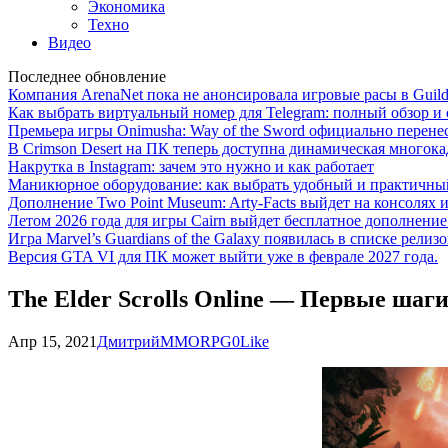
Экономика
Техно
Видео
Последнее обновление
Компания ArenaNet пока не анонсировала игровые расы в Guild
Как выбрать виртуальный номер для Telegram: полный обзор и 
Премьера игры Onimusha: Way of the Sword официально перенесе
В Crimson Desert на ПК теперь доступна динамическая многока
Накрутка в Instagram: зачем это нужно и как работает
Маникюрное оборудование: как выбрать удобный и практичный
Дополнение Two Point Museum: Arty-Facts выйдет на консолях и
Летом 2026 года для игры Cairn выйдет бесплатное дополнение п
Игра Marvel’s Guardians of the Galaxy появилась в списке релизо
Версия GTA VI для ПК может выйти уже в феврале 2027 года.
The Elder Scrolls Online — Первые шаг
Апр 15, 2021
Дмитрий
MMORPG
0
Like