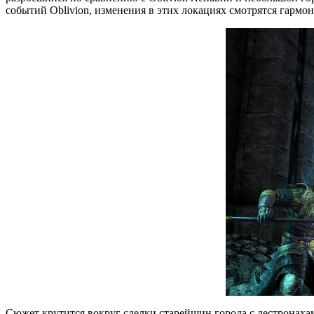
событий Oblivion, изменения в этих локациях смотрятся гармон
Сюжет крутится вокруг сделки старейшин города с дестронаха