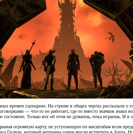
ых времен сценарию. На стриме в общих чертах рассказали о том
 оговорками — что-то не работает, где-то вместо значков знаки
е состояние. Только вот об этом не думаешь, пока играешь. И в
крывая огромную карту, не уступающую по масштабам всем пред
од Гидеон, который ветераны серии могли встретить в Arena. Но