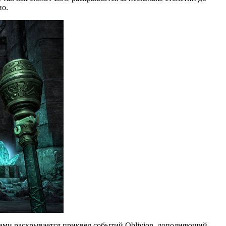
но.
нами раскрывается приквел событий Oblivion, дополняющий