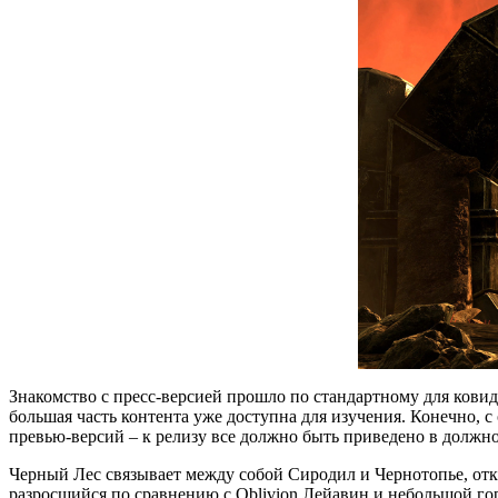
Знакомство с пресс-версией прошло по стандартному для ковидн
большая часть контента уже доступна для изучения. Конечно, с
превью-версий – к релизу все должно быть приведено в должно
Черный Лес связывает между собой Сиродил и Чернотопье, от
разросшийся по сравнению с Oblivion Лейавин и небольшой гор