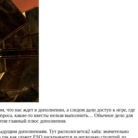
, что нас ждет в дополнении, а следом дали доступ к игре, где
 вопроса, какие-то квесты нельзя выполнить… Обычное дело для
 этом главный плюс дополнения.
ыдущим дополнениям. Тут распологается2 хаба: значительно
 так как сюжет ESO раскрывается за несколько столетий до