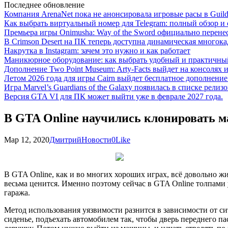
Последнее обновление
Компания ArenaNet пока не анонсировала игровые расы в Guild
Как выбрать виртуальный номер для Telegram: полный обзор и 
Премьера игры Onimusha: Way of the Sword официально перенесе
В Crimson Desert на ПК теперь доступна динамическая многока
Накрутка в Instagram: зачем это нужно и как работает
Маникюрное оборудование: как выбрать удобный и практичный
Дополнение Two Point Museum: Arty-Facts выйдет на консолях и
Летом 2026 года для игры Cairn выйдет бесплатное дополнение п
Игра Marvel’s Guardians of the Galaxy появилась в списке релизо
Версия GTA VI для ПК может выйти уже в феврале 2027 года.
В GTA Online научились клонировать 
Мар 12, 2020
Дмитрий
Новости
0
Like
В GTA Online, как и во многих хороших играх, всё довольно жи
весьма ценится. Именно поэтому сейчас в GTA Online толпами 
гаража.
Метод использования уязвимости разнится в зависимости от си
сиденье, подъехать автомобилем так, чтобы дверь переднего па