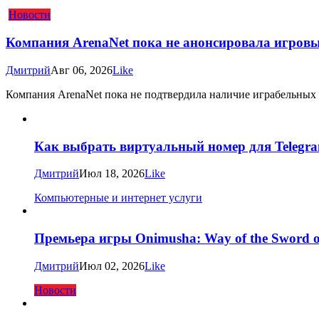
Новости
Компания ArenaNet пока не анонсировала игровые
Дмитрий
Авг 06, 2026
Like
Компания ArenaNet пока не подтвердила наличие играбельных рас
Как выбрать виртуальный номер для Telegra
Дмитрий
Июл 18, 2026
Like
Компьютерные и интернет услуги
Премьера игры Onimusha: Way of the Sword о
Дмитрий
Июл 02, 2026
Like
Новости