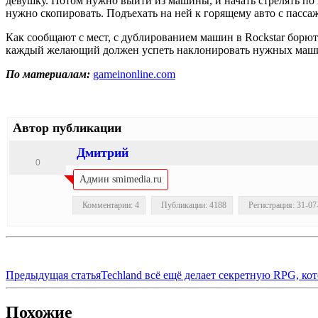
девушку. Потом нужно выйти из машины, и начать стрелять по 
нужно скопировать. Подъехать на ней к горящему авто с пассаж
Как сообщают с мест, с дублированием машин в Rockstar борются
каждый желающий должен успеть наклонировать нужных машин к
По материалам:
gameinonline.com
Автор публикации
Дмитрий
0
Админ smimedia.ru
Комментарии: 4
Публикации: 4188
Регистрация: 31-07
Предыдущая статья
Techland всё ещё делает секретную RPG, ко
Похожие