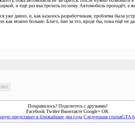
капоту, пока автомобиль не загорится. После нужно позвонить в 
иркой, и ещё раз выстрелить по нему. Автомобиль пропадёт, а ж
 уже давно, и, как казалось разработчикам, проблема была устран
ак можно больше. Благо, бан за это, вроде бы, пока ещё не да
-2015
Понравилось? Поделитесь с друзьями!
Facebook
Twitter
Вконтакте
Google+
OK
торую представит в ближайшие два года
Следующая статья
GTA 6