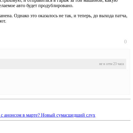
страховую, и отправиться в гараж за той машиной, какую
елаемое авто будет продублировано.
ена. Однако это оказалось не так, и теперь, до выхода патча,
ют.
0
не в сети 23 часа
 с анонсом в марте? Новый сумасшедший слух