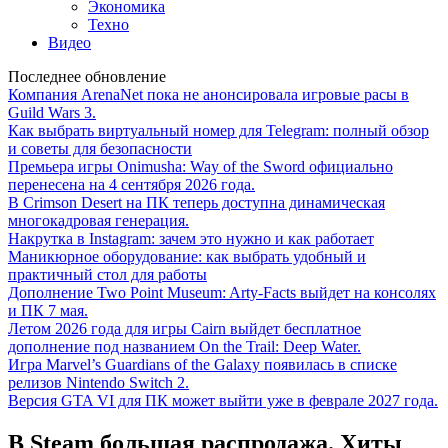
Экономика
Техно
Видео
Последнее обновление
Компания ArenaNet пока не анонсировала игровые расы в
Guild Wars 3.
Как выбрать виртуальный номер для Telegram: полный обзор
и советы для безопасности
Премьера игры Onimusha: Way of the Sword официально
перенесена на 4 сентября 2026 года.
В Crimson Desert на ПК теперь доступна динамическая
многокадровая генерация.
Накрутка в Instagram: зачем это нужно и как работает
Маникюрное оборудование: как выбрать удобный и
практичный стол для работы
Дополнение Two Point Museum: Arty-Facts выйдет на консолях
и ПК 7 мая.
Летом 2026 года для игры Cairn выйдет бесплатное
дополнение под названием On the Trail: Deep Water.
Игра Marvel’s Guardians of the Galaxy появилась в списке
релизов Nintendo Switch 2.
Версия GTA VI для ПК может выйти уже в феврале 2027 года.
В Steam большая распродажа. Хиты