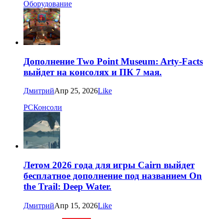
Оборудование
Дополнение Two Point Museum: Arty-Facts
выйдет на консолях и ПК 7 мая.
Дмитрий
Апр 25, 2026
Like
PC
Консоли
Летом 2026 года для игры Cairn выйдет
бесплатное дополнение под названием On
the Trail: Deep Water.
Дмитрий
Апр 15, 2026
Like