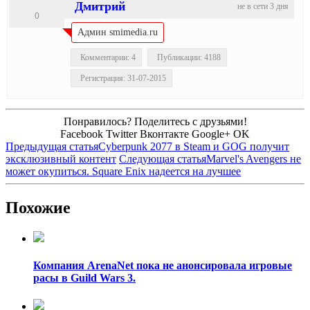
Дмитрий
не в сети 3 дня
0
Админ smimedia.ru
Комментарии: 4
Публикации: 4188
Регистрация: 31-07-2015
Понравилось? Поделитесь с друзьями!
Facebook
Twitter
Вконтакте
Google+
OK
Предыдущая статья
Cyberpunk 2077 в Steam и GOG получит
эксклюзивный контент
Следующая статья
Marvel's Avengers не
может окупиться. Square Enix надеется на лучшее
Похожие
Компания ArenaNet пока не анонсировала игровые
расы в Guild Wars 3.