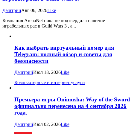
Дмитрий
Авг 06, 2026
Like
Компания ArenaNet пока не подтвердила наличие
играбельных рас в Guild Wars 3 , а...
Как выбрать виртуальный номер для
Telegram: полный обзор и советы для
безопасности
Дмитрий
Июл 18, 2026
Like
Компьютерные и интернет услуги
Премьера игры Onimusha: Way of the Sword
официально перенесена на 4 сентября 2026
года.
Дмитрий
Июл 02, 2026
Like