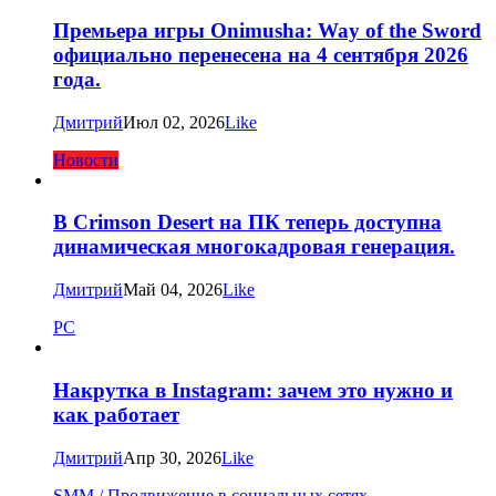
Премьера игры Onimusha: Way of the Sword
официально перенесена на 4 сентября 2026
года.
Дмитрий
Июл 02, 2026
Like
Новости
В Crimson Desert на ПК теперь доступна
динамическая многокадровая генерация.
Дмитрий
Май 04, 2026
Like
PC
Накрутка в Instagram: зачем это нужно и
как работает
Дмитрий
Апр 30, 2026
Like
SMM / Продвижение в социальных сетях