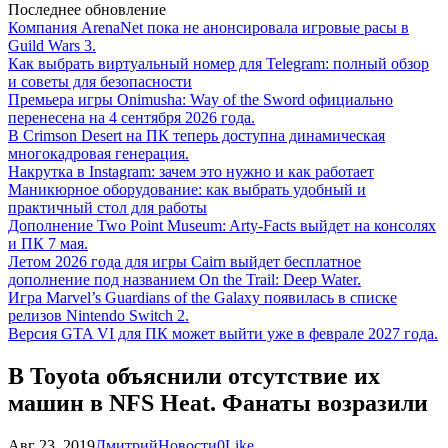
Последнее обновление
Компания ArenaNet пока не анонсировала игровые расы в
Guild Wars 3.
Как выбрать виртуальный номер для Telegram: полный обзор
и советы для безопасности
Премьера игры Onimusha: Way of the Sword официально
перенесена на 4 сентября 2026 года.
В Crimson Desert на ПК теперь доступна динамическая
многокадровая генерация.
Накрутка в Instagram: зачем это нужно и как работает
Маникюрное оборудование: как выбрать удобный и
практичный стол для работы
Дополнение Two Point Museum: Arty-Facts выйдет на консолях
и ПК 7 мая.
Летом 2026 года для игры Cairn выйдет бесплатное
дополнение под названием On the Trail: Deep Water.
Игра Marvel’s Guardians of the Galaxy появилась в списке
релизов Nintendo Switch 2.
Версия GTA VI для ПК может выйти уже в феврале 2027 года.
В Toyota объяснили отсутствие их
машин в NFS Heat. Фанаты возразили
Авг 23, 2019
Дмитрий
Новости
0
Like