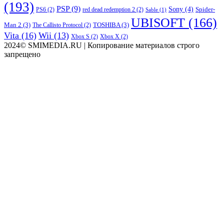
(193)
PSP
(9)
Sony
(4)
Spider-
PS6
(2)
red dead redemption 2
(2)
Sable
(1)
UBISOFT
(166)
Man 2
(3)
TOSHIBA
(3)
The Callisto Protocol
(2)
Vita
(16)
Wii
(13)
Xbox S
(2)
Xbox X
(2)
2024© SMIMEDIA.RU | Копирование материалов строго
запрещено