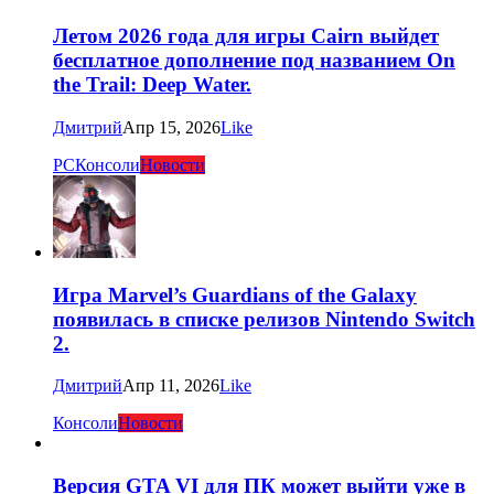
Летом 2026 года для игры Cairn выйдет
бесплатное дополнение под названием On
the Trail: Deep Water.
Дмитрий
Апр 15, 2026
Like
PC
Консоли
Новости
Игра Marvel’s Guardians of the Galaxy
появилась в списке релизов Nintendo Switch
2.
Дмитрий
Апр 11, 2026
Like
Консоли
Новости
Версия GTA VI для ПК может выйти уже в