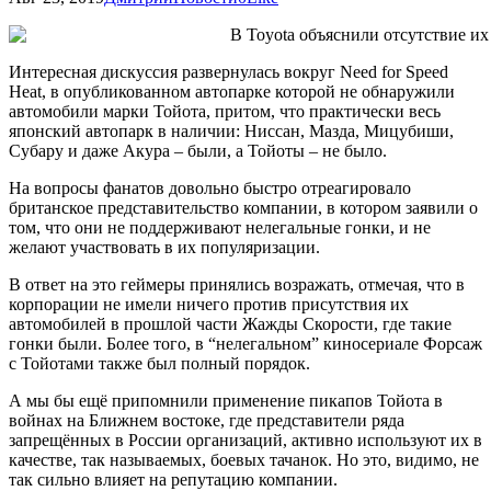
Интересная дискуссия развернулась вокруг Need for Speed
Heat, в опубликованном автопарке которой не обнаружили
автомобили марки Тойота, притом, что практически весь
японский автопарк в наличии: Ниссан, Мазда, Мицубиши,
Субару и даже Акура – были, а Тойоты – не было.
На вопросы фанатов довольно быстро отреагировало
британское представительство компании, в котором заявили о
том, что они не поддерживают нелегальные гонки, и не
желают участвовать в их популяризации.
В ответ на это геймеры принялись возражать, отмечая, что в
корпорации не имели ничего против присутствия их
автомобилей в прошлой части Жажды Скорости, где такие
гонки были. Более того, в “нелегальном” киносериале Форсаж
с Тойотами также был полный порядок.
А мы бы ещё припомнили применение пикапов Тойота в
войнах на Ближнем востоке, где представители ряда
запрещённых в России организаций, активно используют их в
качестве, так называемых, боевых тачанок. Но это, видимо, не
так сильно влияет на репутацию компании.