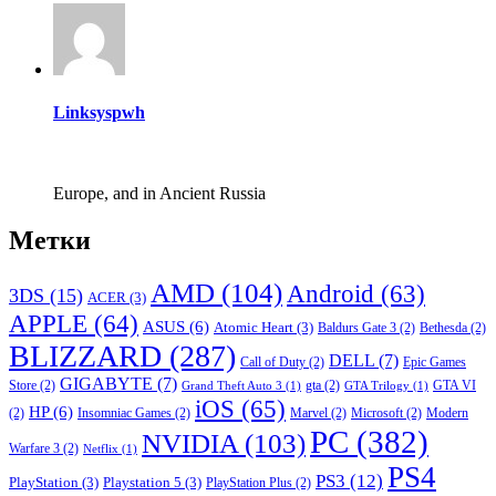
Linksyspwh
Europe, and in Ancient Russia
Метки
AMD
(104)
Android
(63)
3DS
(15)
ACER
(3)
APPLE
(64)
ASUS
(6)
Atomic Heart
(3)
Baldurs Gate 3
(2)
Bethesda
(2)
BLIZZARD
(287)
DELL
(7)
Call of Duty
(2)
Epic Games
GIGABYTE
(7)
Store
(2)
gta
(2)
GTA VI
Grand Theft Auto 3
(1)
GTA Trilogy
(1)
iOS
(65)
HP
(6)
(2)
Insomniac Games
(2)
Marvel
(2)
Microsoft
(2)
Modern
PC
(382)
NVIDIA
(103)
Warfare 3
(2)
Netflix
(1)
PS4
PS3
(12)
PlayStation
(3)
Playstation 5
(3)
PlayStation Plus
(2)