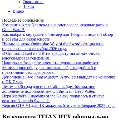
Экономика
Техно
Видео
Последнее обновление
Компания ArenaNet пока не анонсировала игровые расы в
Guild Wars 3.
Как выбрать виртуальный номер для Telegram: полный обзор
и советы для безопасности
Премьера игры Onimusha: Way of the Sword официально
перенесена на 4 сентября 2026 года.
В Crimson Desert на ПК теперь доступна динамическая
многокадровая генерация.
Накрутка в Instagram: зачем это нужно и как работает
Маникюрное оборудование: как выбрать удобный и
практичный стол для работы
Дополнение Two Point Museum: Arty-Facts выйдет на консолях
и ПК 7 мая.
Летом 2026 года для игры Cairn выйдет бесплатное
дополнение под названием On the Trail: Deep Water.
Игра Marvel’s Guardians of the Galaxy появилась в списке
релизов Nintendo Switch 2.
Версия GTA VI для ПК может выйти уже в феврале 2027 года.
Видеокарта TITAN RTX официально