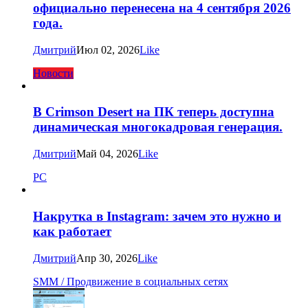
официально перенесена на 4 сентября 2026
года.
Дмитрий
Июл 02, 2026
Like
Новости
В Crimson Desert на ПК теперь доступна
динамическая многокадровая генерация.
Дмитрий
Май 04, 2026
Like
PC
Накрутка в Instagram: зачем это нужно и
как работает
Дмитрий
Апр 30, 2026
Like
SMM / Продвижение в социальных сетях