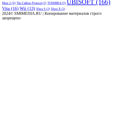
UBISOFT
(166)
Man 2
(3)
TOSHIBA
(3)
The Callisto Protocol
(2)
Vita
(16)
Wii
(13)
Xbox S
(2)
Xbox X
(2)
2024© SMIMEDIA.RU | Копирование материалов строго
запрещено