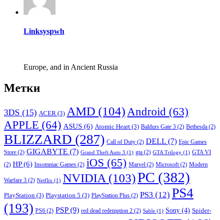
Linksyspwh
Europe, and in Ancient Russia
Метки
AMD
(104)
Android
(63)
3DS
(15)
ACER
(3)
APPLE
(64)
ASUS
(6)
Atomic Heart
(3)
Baldurs Gate 3
(2)
Bethesda
(2)
BLIZZARD
(287)
DELL
(7)
Call of Duty
(2)
Epic Games
GIGABYTE
(7)
Store
(2)
gta
(2)
GTA VI
Grand Theft Auto 3
(1)
GTA Trilogy
(1)
iOS
(65)
HP
(6)
(2)
Insomniac Games
(2)
Marvel
(2)
Microsoft
(2)
Modern
PC
(382)
NVIDIA
(103)
Warfare 3
(2)
Netflix
(1)
PS4
PS3
(12)
PlayStation
(3)
Playstation 5
(3)
PlayStation Plus
(2)
(193)
PSP
(9)
Sony
(4)
Spider-
PS6
(2)
red dead redemption 2
(2)
Sable
(1)