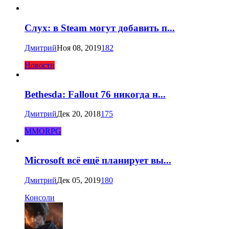
Слух: в Steam могут добавить п...
Дмитрий
Ноя 08, 2019
182
Новости
Bethesda: Fallout 76 никогда н...
Дмитрий
Дек 20, 2018
175
MMORPG
Microsoft всё ещё планирует вы...
Дмитрий
Дек 05, 2019
180
Консоли