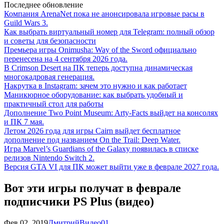
Последнее обновление
Компания ArenaNet пока не анонсировала игровые расы в
Guild Wars 3.
Как выбрать виртуальный номер для Telegram: полный обзор
и советы для безопасности
Премьера игры Onimusha: Way of the Sword официально
перенесена на 4 сентября 2026 года.
В Crimson Desert на ПК теперь доступна динамическая
многокадровая генерация.
Накрутка в Instagram: зачем это нужно и как работает
Маникюрное оборудование: как выбрать удобный и
практичный стол для работы
Дополнение Two Point Museum: Arty-Facts выйдет на консолях
и ПК 7 мая.
Летом 2026 года для игры Cairn выйдет бесплатное
дополнение под названием On the Trail: Deep Water.
Игра Marvel’s Guardians of the Galaxy появилась в списке
релизов Nintendo Switch 2.
Версия GTA VI для ПК может выйти уже в феврале 2027 года.
Вот эти игры получат в феврале
подписчики PS Plus (видео)
Фев 02, 2019
Дмитрий
Видео
0
1