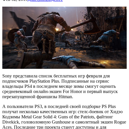
Sony представила список бесплатных игр февраля для
подписчиков PlayStation Plus. Подписанные на сервис
владельцы PS4 в последнем месяце зимы смогут оценить
средневековый онлайн-экшен For Honor и первый выпуск
перезапущенной франшизы Hitman.
А пользователи PS3, в последней своей подборке PS Plus
получат несколько качественных игр: стелс-боевик от Хидэо
Кодзимы Metal Gear Solid 4: Guns of the Patriots, файтинг
Divekick, головоломную Gunhouse и самолетный экшен Rogue
Aces. Последние три проекта станут доступны и для