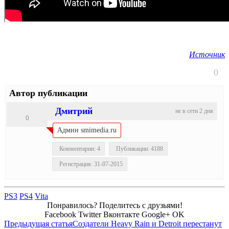
Источник
0
Автор публикации
Дмитрий
не в сети 2 дня
0
Админ smimedia.ru
Комментарии: 4
Публикации: 4188
Регистрация: 31-07-2015
PS3
PS4
Vita
Понравилось? Поделитесь с друзьями!
Facebook
Twitter
Вконтакте
Google+
OK
Предыдущая статья
Создатели Heavy Rain и Detroit перестанут