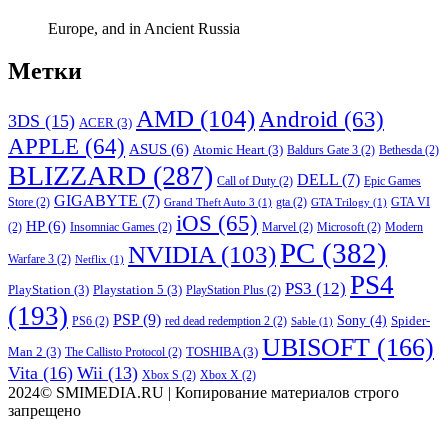
Europe, and in Ancient Russia
Метки
AMD
(104)
Android
(63)
3DS
(15)
ACER
(3)
APPLE
(64)
ASUS
(6)
Atomic Heart
(3)
Baldurs Gate 3
(2)
Bethesda
(2)
BLIZZARD
(287)
DELL
(7)
Call of Duty
(2)
Epic Games
GIGABYTE
(7)
Store
(2)
gta
(2)
GTA VI
Grand Theft Auto 3
(1)
GTA Trilogy
(1)
iOS
(65)
HP
(6)
(2)
Insomniac Games
(2)
Marvel
(2)
Microsoft
(2)
Modern
PC
(382)
NVIDIA
(103)
Warfare 3
(2)
Netflix
(1)
PS4
PS3
(12)
PlayStation
(3)
Playstation 5
(3)
PlayStation Plus
(2)
(193)
PSP
(9)
Sony
(4)
Spider-
PS6
(2)
red dead redemption 2
(2)
Sable
(1)
UBISOFT
(166)
Man 2
(3)
TOSHIBA
(3)
The Callisto Protocol
(2)
Vita
(16)
Wii
(13)
Xbox S
(2)
Xbox X
(2)
2024© SMIMEDIA.RU | Копирование материалов строго
запрещено