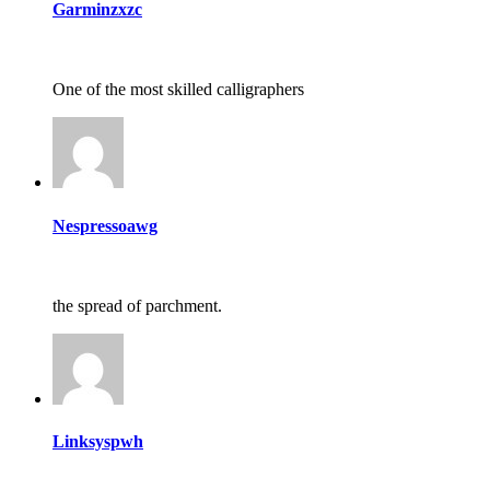
Garminzxzc
One of the most skilled calligraphers
Nespressoawg
the spread of parchment.
Linksyspwh