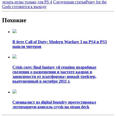
делать игры только для PS 4
Следующая статья
Praey for the
Gods готовится к выходу
Похожие
В бете Call of Duty: Modern Warfare 3 на PS4 и PS5
нашли читеров
Crisis core: final fantasy vii reunion подробные
сведения о разрешении и частоте кадров в
зависимости от платформы; новый трейлер,
выпущенный в октябре 2011 г.
Специалист из digital foundry протестировал
легендарную консоль crysis на steam deck