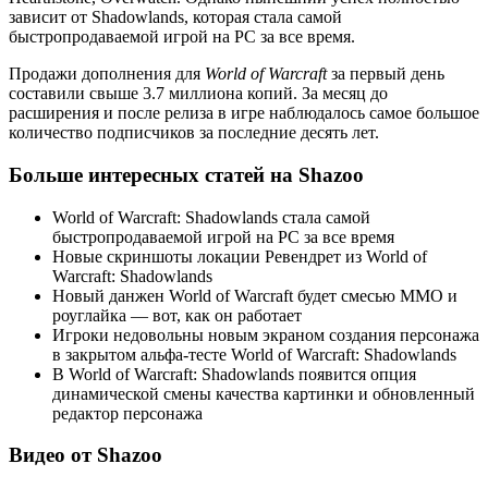
зависит от Shadowlands, которая стала самой
быстропродаваемой игрой на PC за все время.
Продажи дополнения для
World of Warcraft
за первый день
составили свыше 3.7 миллиона копий. За месяц до
расширения и после релиза в игре наблюдалось самое большое
количество подписчиков за последние десять лет.
Больше интересных статей на Shazoo
World of Warcraft: Shadowlands стала самой
быстропродаваемой игрой на PC за все время
Новые скриншоты локации Ревендрет из World of
Warcraft: Shadowlands
Новый данжен World of Warcraft будет смесью MMO и
роуглайка — вот, как он работает
Игроки недовольны новым экраном создания персонажа
в закрытом альфа-тесте World of Warcraft: Shadowlands
В World of Warcraft: Shadowlands появится опция
динамической смены качества картинки и обновленный
редактор персонажа
Видео от Shazoo