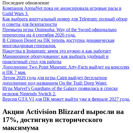
Последнее обновление
Компания ArenaNet пока не анонсировала игровые расы в
Guild Wars 3.
Как выбрать виртуальный номер для Telegram: полный обзор
и советы для безопасности
Премьера игры Onimusha: Way of the Sword официально
перенесена на 4 сентября 2026 года.
В Crimson Desert на ПК теперь доступна динамическая
многокадровая генерация.
Накрутка в Instagram: зачем это нужно и как работает
Маникюрное оборудование: как выбрать удобный и
практичный стол для работы
Дополнение Two Point Museum: Arty-Facts выйдет на консолях
и ПК 7 мая.
Летом 2026 года для игры Cairn выйдет бесплатное
дополнение под названием On the Trail: Deep Water.
Игра Marvel’s Guardians of the Galaxy появилась в списке
релизов Nintendo Switch 2.
Версия GTA VI для ПК может выйти уже в феврале 2027 года.
Акции Activision Blizzard выросли на
17%, достигнув исторического
максимума