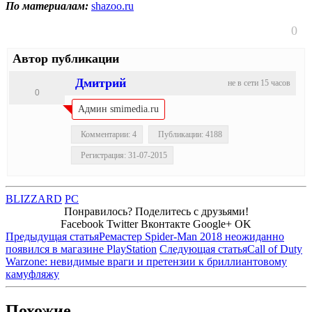
По материалам:
shazoo.ru
0
Автор публикации
Дмитрий
не в сети 15 часов
0
Админ smimedia.ru
Комментарии: 4
Публикации: 4188
Регистрация: 31-07-2015
BLIZZARD
PC
Понравилось? Поделитесь с друзьями!
Facebook
Twitter
Вконтакте
Google+
OK
Предыдущая статья
Ремастер Spider-Man 2018 неожиданно
появился в магазине PlayStation
Следующая статья
Call of Duty
Warzone: невидимые враги и претензии к бриллиантовому
камуфляжу
Похожие