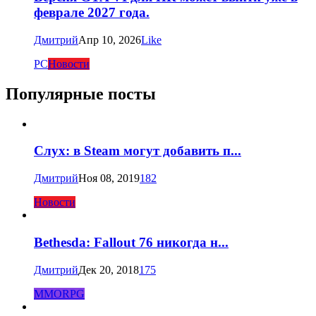
феврале 2027 года.
Дмитрий
Апр 10, 2026
Like
PC
Новости
Популярные посты
Слух: в Steam могут добавить п...
Дмитрий
Ноя 08, 2019
182
Новости
Bethesda: Fallout 76 никогда н...
Дмитрий
Дек 20, 2018
175
MMORPG