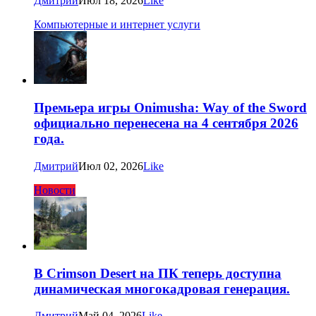
Дмитрий
Июл 18, 2026
Like
Компьютерные и интернет услуги
Премьера игры Onimusha: Way of the Sword
официально перенесена на 4 сентября 2026
года.
Дмитрий
Июл 02, 2026
Like
Новости
В Crimson Desert на ПК теперь доступна
динамическая многокадровая генерация.
Дмитрий
Май 04, 2026
Like