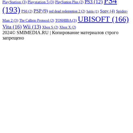
PS4
PS3
(12)
PlayStation
(3)
Playstation 5
(3)
PlayStation Plus
(2)
(193)
PSP
(9)
Sony
(4)
Spider-
PS6
(2)
red dead redemption 2
(2)
Sable
(1)
UBISOFT
(166)
Man 2
(3)
TOSHIBA
(3)
The Callisto Protocol
(2)
Vita
(16)
Wii
(13)
Xbox S
(2)
Xbox X
(2)
2024© SMIMEDIA.RU | Копирование материалов строго
запрещено