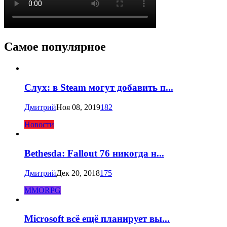
Самое популярное
Слух: в Steam могут добавить п...
Дмитрий
Ноя 08, 2019
182
Новости
Bethesda: Fallout 76 никогда н...
Дмитрий
Дек 20, 2018
175
MMORPG
Microsoft всё ещё планирует вы...