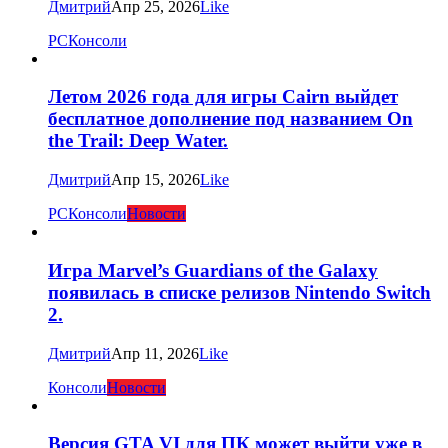
Дмитрий
Апр 25, 2026
Like
PC
Консоли
Летом 2026 года для игры Cairn выйдет
бесплатное дополнение под названием On
the Trail: Deep Water.
Дмитрий
Апр 15, 2026
Like
PC
Консоли
Новости
Игра Marvel’s Guardians of the Galaxy
появилась в списке релизов Nintendo Switch
2.
Дмитрий
Апр 11, 2026
Like
Консоли
Новости
Версия GTA VI для ПК может выйти уже в