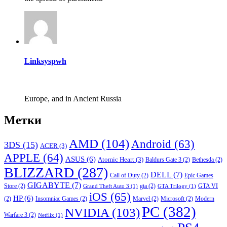
Linksyspwh
Europe, and in Ancient Russia
Метки
AMD
(104)
Android
(63)
3DS
(15)
ACER
(3)
APPLE
(64)
ASUS
(6)
Atomic Heart
(3)
Baldurs Gate 3
(2)
Bethesda
(2)
BLIZZARD
(287)
DELL
(7)
Call of Duty
(2)
Epic Games
GIGABYTE
(7)
Store
(2)
gta
(2)
GTA VI
Grand Theft Auto 3
(1)
GTA Trilogy
(1)
iOS
(65)
HP
(6)
(2)
Insomniac Games
(2)
Marvel
(2)
Microsoft
(2)
Modern
PC
(382)
NVIDIA
(103)
Warfare 3
(2)
Netflix
(1)