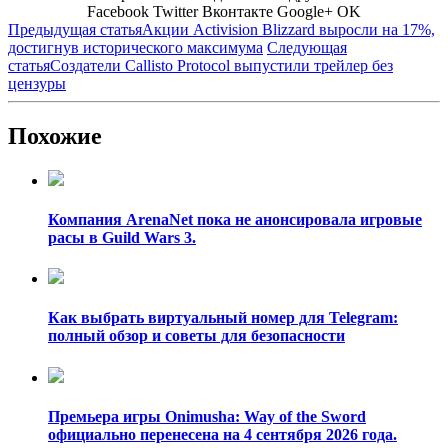
Facebook
Twitter
Вконтакте
Google+
OK
Предыдущая статья
Акции Activision Blizzard выросли на 17%,
достигнув исторического максимума
Следующая
статья
Создатели Callisto Protocol выпустили трейлер без
цензуры
Похожие
Компания ArenaNet пока не анонсировала игровые
расы в Guild Wars 3.
Как выбрать виртуальный номер для Telegram:
полный обзор и советы для безопасности
Премьера игры Onimusha: Way of the Sword
официально перенесена на 4 сентября 2026 года.