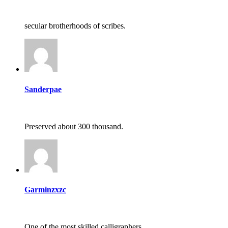
secular brotherhoods of scribes.
Sanderpae
Preserved about 300 thousand.
Garminzxzc
One of the most skilled calligraphers