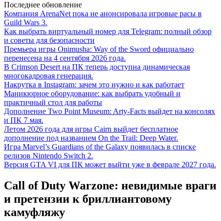
Последнее обновление
Компания ArenaNet пока не анонсировала игровые расы в
Guild Wars 3.
Как выбрать виртуальный номер для Telegram: полный обзор
и советы для безопасности
Премьера игры Onimusha: Way of the Sword официально
перенесена на 4 сентября 2026 года.
В Crimson Desert на ПК теперь доступна динамическая
многокадровая генерация.
Накрутка в Instagram: зачем это нужно и как работает
Маникюрное оборудование: как выбрать удобный и
практичный стол для работы
Дополнение Two Point Museum: Arty-Facts выйдет на консолях
и ПК 7 мая.
Летом 2026 года для игры Cairn выйдет бесплатное
дополнение под названием On the Trail: Deep Water.
Игра Marvel’s Guardians of the Galaxy появилась в списке
релизов Nintendo Switch 2.
Версия GTA VI для ПК может выйти уже в феврале 2027 года.
Call of Duty Warzone: невидимые враги
и претензии к бриллиантовому
камуфляжу