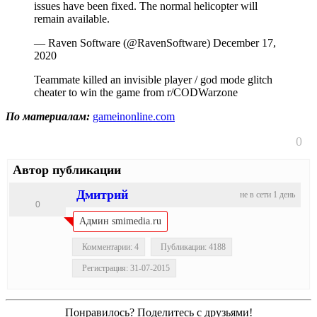
issues have been fixed. The normal helicopter will
remain available.
— Raven Software (@RavenSoftware) December 17,
2020
Teammate killed an invisible player / god mode glitch
cheater to win the game from r/CODWarzone
По материалам:
gameinonline.com
0
Автор публикации
Дмитрий
не в сети 1 день
0
Админ smimedia.ru
Комментарии: 4
Публикации: 4188
Регистрация: 31-07-2015
Понравилось? Поделитесь с друзьями!