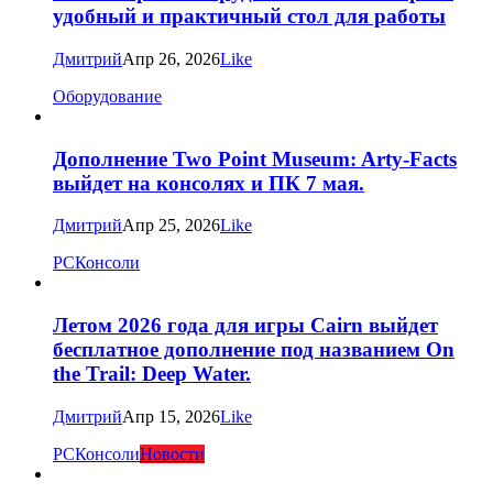
удобный и практичный стол для работы
Дмитрий
Апр 26, 2026
Like
Оборудование
Дополнение Two Point Museum: Arty-Facts
выйдет на консолях и ПК 7 мая.
Дмитрий
Апр 25, 2026
Like
PC
Консоли
Летом 2026 года для игры Cairn выйдет
бесплатное дополнение под названием On
the Trail: Deep Water.
Дмитрий
Апр 15, 2026
Like
PC
Консоли
Новости