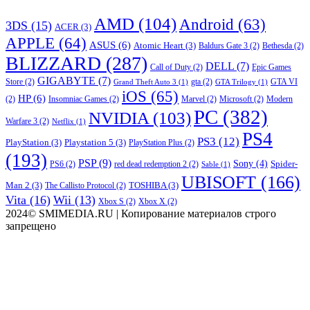
AMD
(104)
Android
(63)
3DS
(15)
ACER
(3)
APPLE
(64)
ASUS
(6)
Atomic Heart
(3)
Baldurs Gate 3
(2)
Bethesda
(2)
BLIZZARD
(287)
DELL
(7)
Call of Duty
(2)
Epic Games
GIGABYTE
(7)
Store
(2)
gta
(2)
GTA VI
Grand Theft Auto 3
(1)
GTA Trilogy
(1)
iOS
(65)
HP
(6)
(2)
Insomniac Games
(2)
Marvel
(2)
Microsoft
(2)
Modern
PC
(382)
NVIDIA
(103)
Warfare 3
(2)
Netflix
(1)
PS4
PS3
(12)
PlayStation
(3)
Playstation 5
(3)
PlayStation Plus
(2)
(193)
PSP
(9)
Sony
(4)
Spider-
PS6
(2)
red dead redemption 2
(2)
Sable
(1)
UBISOFT
(166)
Man 2
(3)
TOSHIBA
(3)
The Callisto Protocol
(2)
Vita
(16)
Wii
(13)
Xbox S
(2)
Xbox X
(2)
2024© SMIMEDIA.RU | Копирование материалов строго
запрещено