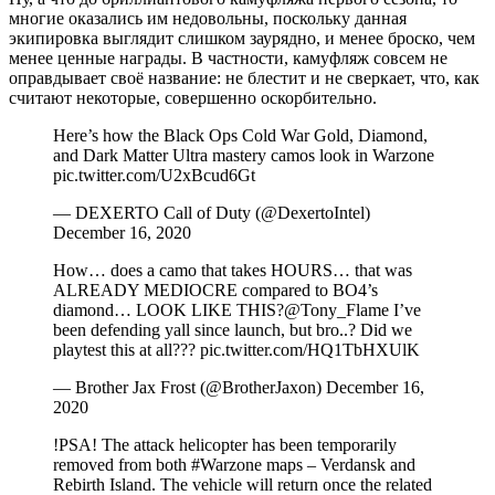
многие оказались им недовольны, поскольку данная
экипировка выглядит слишком заурядно, и менее броско, чем
менее ценные награды. В частности, камуфляж совсем не
оправдывает своё название: не блестит и не сверкает, что, как
считают некоторые, совершенно оскорбительно.
Here’s how the Black Ops Cold War Gold, Diamond,
and Dark Matter Ultra mastery camos look in Warzone
pic.twitter.com/U2xBcud6Gt
— DEXERTO Call of Duty (@DexertoIntel)
December 16, 2020
How… does a camo that takes HOURS… that was
ALREADY MEDIOCRE compared to BO4’s
diamond… LOOK LIKE THIS?@Tony_Flame I’ve
been defending yall since launch, but bro..? Did we
playtest this at all??? pic.twitter.com/HQ1TbHXUlK
— Brother Jax Frost (@BrotherJaxon) December 16,
2020
!PSA! The attack helicopter has been temporarily
removed from both #Warzone maps – Verdansk and
Rebirth Island. The vehicle will return once the related