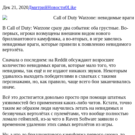
Дек 21, 2020
Дмитрий
Новости
0
Like
В Call of Duty: Warzone сразу два события: оба грустные. Во-
первых, игроки возмущены внешним видом нового
бриллиантового камуфляжа, а во-вторых, в игре завелись
невидимые враги, которые привели к появлению невидимого
вертолёта.
Сначала о последнем: на Reddit обсуждают возросшее
количество невидимых врагов, которые мало того, что
невидимы, так ещё и не издают никаких звуков. Некоторым
удавалось выходить победителями в схватках с такими
персонажами, но, как правило, чаще всего бои заканчивались
иначе.
Всё это достигается довольно просто при помощи штатных
уязвимостей без применения каких-либо читов. Кстати, точно
таким же образом люди научились летать на невидимых и
беззвучных вертолётах с пулемётами, что вообще полностью
ломало геймплей, из-за чего в Raven Software заявили о
временном удалении этих самых вертолётов из игры.
Ну, а что до бриллиантового камуфляжа первого сезона, то