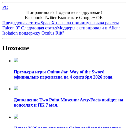
PC
Понравилось? Поделитесь с друзьями!
Facebook
Twitter
Вконтакте
Google+
OK
Предыдущая статья
SpaceX назвала причину взрыва ракеты
Falcon 9"
Следующая статья
Моддеры активировали в Alien:
Isolation поддержку Oculus Rift"
Похожие
Премьера игры Onimusha: Way of the Sword
официально перенесена на 4 сентября 2026 года.
Дополнение Two Point Museum: Arty-Facts выйдет на
консолях и ПК 7 мая.