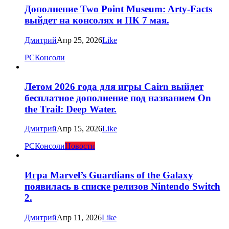
Дополнение Two Point Museum: Arty-Facts
выйдет на консолях и ПК 7 мая.
Дмитрий
Апр 25, 2026
Like
PC
Консоли
Летом 2026 года для игры Cairn выйдет
бесплатное дополнение под названием On
the Trail: Deep Water.
Дмитрий
Апр 15, 2026
Like
PC
Консоли
Новости
Игра Marvel’s Guardians of the Galaxy
появилась в списке релизов Nintendo Switch
2.
Дмитрий
Апр 11, 2026
Like