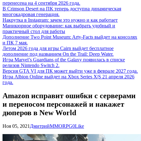
перенесена на 4 сентября 2026 года.
В Crimson Desert на ПК теперь доступна динамическая
многокадровая генерация.
Накрутка в Instagram: зачем это нужно и как работает
Маникюрное оборудование: как выбрать удобный и
практичный стол для работы
Дополнение Two Point Museum: Arty-Facts выйдет на консолях
и ПК 7 мая.
Летом 2026 года для игры Cairn выйдет бесплатное
дополнение под названием On the Trail: Deep Water.
Игра Marvel’s Guardians of the Galaxy появилась в списке
релизов Nintendo Switch 2.
Версия GTA VI для ПК может выйти уже в феврале 2027 года.
Игра Albion Online выйдет на Xbox Series X|S 21 апреля 2026
года.
Amazon исправит ошибки с серверами
и переносом персонажей и накажет
дюперов в New World
Ноя 05, 2021
Дмитрий
MMORPG
0
Like