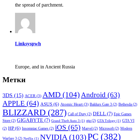
the spread of parchment.
Linksyspwh
Europe, and in Ancient Russia
Метки
AMD
(104)
Android
(63)
3DS
(15)
ACER
(3)
APPLE
(64)
ASUS
(6)
Atomic Heart
(3)
Baldurs Gate 3
(2)
Bethesda
(2)
BLIZZARD
(287)
DELL
(7)
Call of Duty
(2)
Epic Games
GIGABYTE
(7)
Store
(2)
gta
(2)
GTA VI
Grand Theft Auto 3
(1)
GTA Trilogy
(1)
iOS
(65)
HP
(6)
(2)
Insomniac Games
(2)
Marvel
(2)
Microsoft
(2)
Modern
PC
(382)
NVIDIA
(103)
Warfare 3
(2)
Netflix
(1)