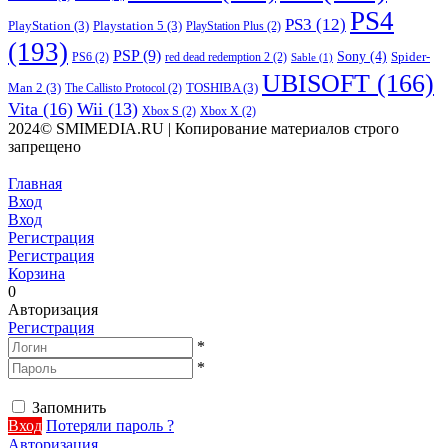
PS4
PS3
(12)
PlayStation
(3)
Playstation 5
(3)
PlayStation Plus
(2)
(193)
PSP
(9)
Sony
(4)
Spider-
PS6
(2)
red dead redemption 2
(2)
Sable
(1)
UBISOFT
(166)
Man 2
(3)
TOSHIBA
(3)
The Callisto Protocol
(2)
Vita
(16)
Wii
(13)
Xbox S
(2)
Xbox X
(2)
2024© SMIMEDIA.RU | Копирование материалов строго
запрещено
Главная
Вход
Вход
Регистрация
Регистрация
Корзина
0
Авторизация
Регистрация
*
*
Запомнить
Вход
Потеряли пароль ?
Авторизация