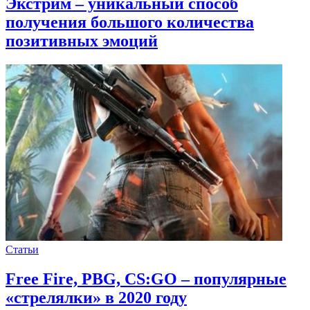
Экстрим – уникальный способ
получения большого количества
позитивных эмоций
Статьи
Free Fire, PBG, CS:GO – популярные
«стрелялки» в 2020 году