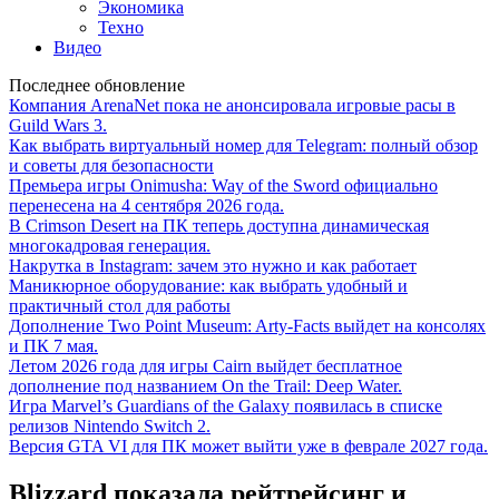
Экономика
Техно
Видео
Последнее обновление
Компания ArenaNet пока не анонсировала игровые расы в
Guild Wars 3.
Как выбрать виртуальный номер для Telegram: полный обзор
и советы для безопасности
Премьера игры Onimusha: Way of the Sword официально
перенесена на 4 сентября 2026 года.
В Crimson Desert на ПК теперь доступна динамическая
многокадровая генерация.
Накрутка в Instagram: зачем это нужно и как работает
Маникюрное оборудование: как выбрать удобный и
практичный стол для работы
Дополнение Two Point Museum: Arty-Facts выйдет на консолях
и ПК 7 мая.
Летом 2026 года для игры Cairn выйдет бесплатное
дополнение под названием On the Trail: Deep Water.
Игра Marvel’s Guardians of the Galaxy появилась в списке
релизов Nintendo Switch 2.
Версия GTA VI для ПК может выйти уже в феврале 2027 года.
Blizzard показала рейтрейсинг и