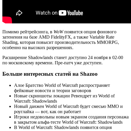
Помимо рейтрейсинга, в
WoW
появится опция фонового
затенения на базе AMD FidelityFX, а также Variable Rate
Shading, которая повысит производительность MMORPG,
особенно на высоких разрешениях.
Расширение Shadowlands станет доступно 24 ноября в 02-00
по московскому времени. Пре-патч уже доступен.
Больше интересных статей на Shazoo
Алое Братство World of Warcraft распространяет
фейковые новости и теории заговоров
Новые скриншоты локации Ревендрет из World of
Warcraft: Shadowlands
Новый данжен World of Warcraft будет смесью MMO и
роуглайка — вот, как он работает
Игроки недовольны новым экраном создания персонажа
в закрытом альфа-тесте World of Warcraft: Shadowlands
В World of Warcraft: Shadowlands появится опция