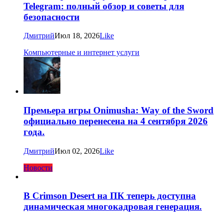
Telegram: полный обзор и советы для
безопасности
Дмитрий
Июл 18, 2026
Like
Компьютерные и интернет услуги
Премьера игры Onimusha: Way of the Sword
официально перенесена на 4 сентября 2026
года.
Дмитрий
Июл 02, 2026
Like
Новости
В Crimson Desert на ПК теперь доступна
динамическая многокадровая генерация.