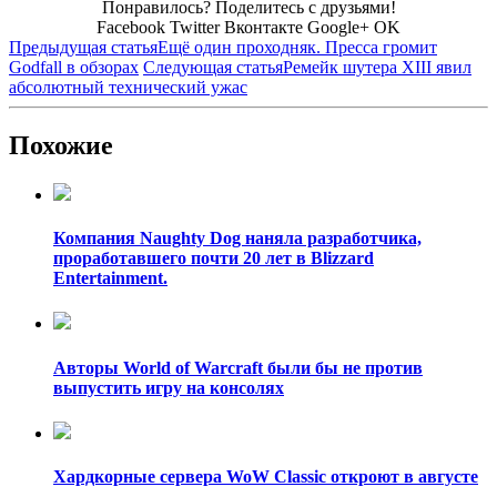
Понравилось? Поделитесь с друзьями!
Facebook
Twitter
Вконтакте
Google+
OK
Предыдущая статья
Ещё один проходняк. Пресса громит
Godfall в обзорах
Следующая статья
Ремейк шутера XIII явил
абсолютный технический ужас
Похожие
Компания Naughty Dog наняла разработчика,
проработавшего почти 20 лет в Blizzard
Entertainment.
Авторы World of Warcraft были бы не против
выпустить игру на консолях
Хардкорные сервера WoW Classic откроют в августе