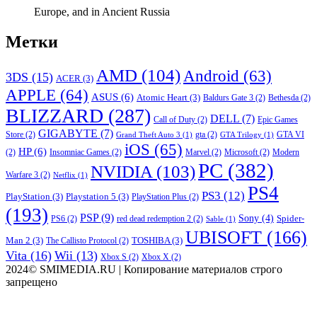
Europe, and in Ancient Russia
Метки
AMD
(104)
Android
(63)
3DS
(15)
ACER
(3)
APPLE
(64)
ASUS
(6)
Atomic Heart
(3)
Baldurs Gate 3
(2)
Bethesda
(2)
BLIZZARD
(287)
DELL
(7)
Call of Duty
(2)
Epic Games
GIGABYTE
(7)
Store
(2)
gta
(2)
GTA VI
Grand Theft Auto 3
(1)
GTA Trilogy
(1)
iOS
(65)
HP
(6)
(2)
Insomniac Games
(2)
Marvel
(2)
Microsoft
(2)
Modern
PC
(382)
NVIDIA
(103)
Warfare 3
(2)
Netflix
(1)
PS4
PS3
(12)
PlayStation
(3)
Playstation 5
(3)
PlayStation Plus
(2)
(193)
PSP
(9)
Sony
(4)
Spider-
PS6
(2)
red dead redemption 2
(2)
Sable
(1)
UBISOFT
(166)
Man 2
(3)
TOSHIBA
(3)
The Callisto Protocol
(2)
Vita
(16)
Wii
(13)
Xbox S
(2)
Xbox X
(2)
2024© SMIMEDIA.RU | Копирование материалов строго
запрещено